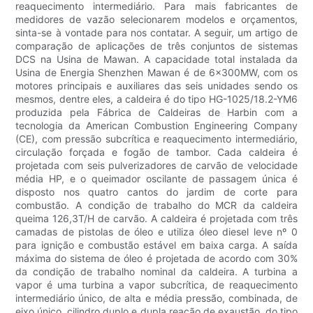
reaquecimento intermediário. Para mais fabricantes de
medidores de vazão selecionarem modelos e orçamentos,
sinta-se à vontade para nos contatar. A seguir, um artigo de
comparação de aplicações de três conjuntos de sistemas
DCS na Usina de Mawan. A capacidade total instalada da
Usina de Energia Shenzhen Mawan é de 6×300MW, com os
motores principais e auxiliares das seis unidades sendo os
mesmos, dentre eles, a caldeira é do tipo HG-1025/18.2-YM6
produzida pela Fábrica de Caldeiras de Harbin com a
tecnologia da American Combustion Engineering Company
(CE), com pressão subcrítica e reaquecimento intermediário,
circulação forçada e fogão de tambor. Cada caldeira é
projetada com seis pulverizadores de carvão de velocidade
média HP, e o queimador oscilante de passagem única é
disposto nos quatro cantos do jardim de corte para
combustão. A condição de trabalho do MCR da caldeira
queima 126,3T/H de carvão. A caldeira é projetada com três
camadas de pistolas de óleo e utiliza óleo diesel leve nº 0
para ignição e combustão estável em baixa carga. A saída
máxima do sistema de óleo é projetada de acordo com 30%
da condição de trabalho nominal da caldeira. A turbina a
vapor é uma turbina a vapor subcrítica, de reaquecimento
intermediário único, de alta e média pressão, combinada, de
eixo único, cilindro duplo e dupla reação de exaustão, do tipo