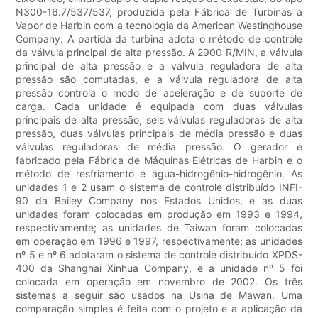
N300-16.7/537/537, produzida pela Fábrica de Turbinas a
Vapor de Harbin com a tecnologia da American Westinghouse
Company. A partida da turbina adota o método de controle
da válvula principal de alta pressão. A 2900 R/MIN, a válvula
principal de alta pressão e a válvula reguladora de alta
pressão são comutadas, e a válvula reguladora de alta
pressão controla o modo de aceleração e de suporte de
carga. Cada unidade é equipada com duas válvulas
principais de alta pressão, seis válvulas reguladoras de alta
pressão, duas válvulas principais de média pressão e duas
válvulas reguladoras de média pressão. O gerador é
fabricado pela Fábrica de Máquinas Elétricas de Harbin e o
método de resfriamento é água-hidrogênio-hidrogênio. As
unidades 1 e 2 usam o sistema de controle distribuído INFI-
90 da Bailey Company nos Estados Unidos, e as duas
unidades foram colocadas em produção em 1993 e 1994,
respectivamente; as unidades de Taiwan foram colocadas
em operação em 1996 e 1997, respectivamente; as unidades
nº 5 e nº 6 adotaram o sistema de controle distribuído XPDS-
400 da Shanghai Xinhua Company, e a unidade nº 5 foi
colocada em operação em novembro de 2002. Os três
sistemas a seguir são usados ​​na Usina de Mawan. Uma
comparação simples é feita com o projeto e a aplicação da