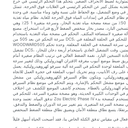
المتوازية لضبط الانحراف الصغير. يتحكم هذا التحكم الرئيسي في خرج
التغذية بشكل كبير عن التحكم الرئيسي في الغلايات فوق الحرجة. تتمثل
تمر في وضع التشغيل، مع الحفاظ على نسبة وقود وماء مناسبة. في وحدة
للغاية من المرحلة الثانية التابعة لشركة هواديان للطاقة الدولية، بقدرة 1000 ميجاوات، كمثال، يُقدم نظام التحكم في إمدادات المياه فوق الحرجة للغاية. نظام مياه تغذية
الغلايات، تكوين كائن التحكم في إمدادات المياه لديه 50٪ من سعة مضخة مياه تغذية البخار، وسرعة متغيرة 1 25٪ وهي BMCR (غلاية زوي التبخر المستمر الكبير). سعة مضخة مياه التغذية الكهربائية متغيرة السرعة
لتسخين البارد، مصدر بخار منخفض الضغط لأربع فترات استخراج، مصنع
م في مضخة مياه التغذية باستخدام DCS ووحدة تحكم Siemens WOODWARD505 للتحكم، تتلقى وحدة التحكم إشارة
سرعة التحكم عن بعد 505 من DCS، والتحكم في الجهد العالي والمنخفض لفتح النغمة، وتنظيم سرعة الآلة الصغيرة، يلبي متطلبات نظام إمداد المياه. تدفق مياه التغذية للتحكم في الحلقة المغلقة في DCS، وحدة تحكم
WOODWARD505 لتحقيق التحكم في سرعة المضخة في الحلقة المغلقة. وحدة تحكم WOODWARD505 تستخدم وضع التشغيل الفردي 505، وجزء لوحة التشغيل 505 من وظيفة التشغيل التي يقوم بها المشغلون في
تشغيل DCS، مما يحقق العمليات عن بُعد، ونقل الإشارة باستخدام الأسلاك الصلبة وطريقتين للاتصال. يتحكم خرج 505 في مصدر البخار عالي ومنخفض الضغط بنغمتين. وقت التشغيل العادي باستخدام أربعة دخان للبخار،
ادة التسخين البارد. نغمة الضغط العالي في ترتيب النظام صغيرة أمام
طريق ضبط موضع أنبوب مغرفة الاقتران الهيدروليكي وذلك لتغيير سرعة
 الملعقة لوحدة التحكم في السرعة آلية سيرفو كهروهيدروليكية. يعمل
على رف الأنابيب، ويتم تحريك أنبوب الملعقة في حجرة العمل للاتجاه
 كهروهيدروليكي، ويتكون نظام السيرفو الكهروهيدروليكي من مشغل
عل، ومستشعر موضع. تستقبل المشغلات الكهرومغناطيسية إشارة تحكم 4-2 أوما، ويتم التحكم في موضع مشغل التحكم بالإشارة، ويتم التحكم في موضع نظام السيرفو
مام الهيدروليكي بالغطاء. يستخدم كاشف الموضع للكشف عن اختلاف
كم في الوحدات الكبيرة الحديثة، وهو مضخة متغيرة السرعة، للتحكم في
تدفق المياه. تعتمد وحدة Zou Electric Phase IV على مجموعتين من مضخات تغذية المياه الرئيسية فائقة الحرج بقدرة 1000 ميغاواط، ومضخة متغيرة السرعة، ومضخة تغذية مياه كهربائية واحدة، تُستخدم كمضخة بدء
ي مضخة السرعة المتغيرة، يتم تغيير سرعة الدوران والضغط والتدفق،