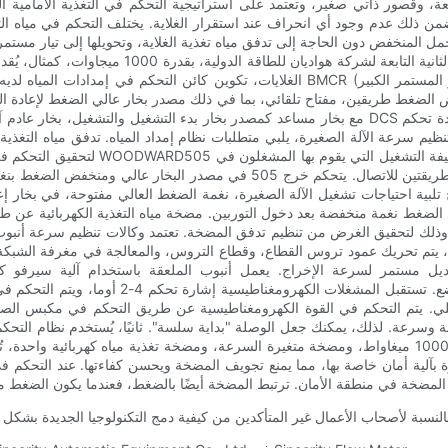
عة، وقصور ذاتي صغير، وتعتمد على استراتيجية التحكم في التغذية الأمامية 
 ويضمن ذلك عدم وجود أي انحراف عند استقرار الغلاية. يختلف التحكم في مياه 
حمل المنخفض دون الحاجة إلى تدفق مياه تغذية الغلاية، وتحويلها إلى تيار مس
توليد الطاقة التوربينية العاملة بالفحم فوق الحرجة 
 الضغط طريقين، مفتاح تلقائي، بما في ذلك مصدر بخار عالي الضغط لإعادة ا
مع بخار مساعد كمصدر بخار بدء التشغيل والتشغيل، بخار عادم آلة صغيرة لاستضافة المكثف. التحك
 تلبية احتياجات تشغيل الآلة الصغيرة، نغمة الضغط العالي مفتوحة، في بخار إع
 الضغط نغمة منخفضة بعد دخول التوربين. مضخة مياه التغذية الكهربائية عن 
 وذلك لتحقيق الغرض من تنظيم تدفق المضخة. تعتمد وكالات تنظيم سرعة أنبوب
، يتم تحريك عمود تروس القطاع، وقطاع التروس، والمعالجة في مغرفة الشبكة 
تعديل مستمر لسرعة الإخراج. يعمل أنبوب الملعقة باستخدام آلية سيرفو
كهرومغناطيسي، وأسطوانة هيدروليكية مزدوجة الف
لي. يتم التحكم في القوة الكهرومغناطيسية عن طريق التحكم في مكبس الص
ة وسرعة. لذلك، يمكنك جعل الوصلة "بداية سلسة". ثانيًا، يُستخدم نظام التح
بآلية أمان خاصة بها، مما يمنع تجويف المضخة ويحسن كفاءتها. عند التحكم ف