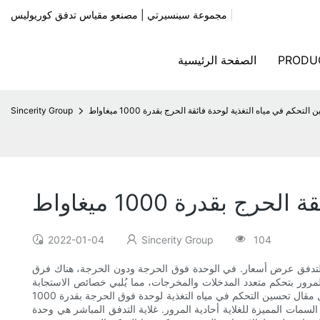
|
مجموعة سينسيرتي | مصنعو مقياس تدفق كوريوليس
PRODU
الصفحة الرئيسية
حكم في مياه التغذية لوحدة فائقة الحرج بقدرة 1000 ميغاواط
Sincerity Group
قدرة 1000 ميغاواط
2022-01-04
Sincerity Group
104
ت التدفق عرض أسعار. في الوحدة فوق الحرجة ودون الحرجة، هناك فرق
 المرور بتحكم متعدد المدخلات والمخرجات، مما يُلبي خصائص الاستجابة
الديناميكية السريعة والقصور الذاتي المنخفض. لمزيد من مُصنِّعي عدادات التدفق، يُرجى اختيار عرض سعر الطراز. نرحب باستفساراتكم، إليكم تفاصيل مقال تحسين التحكم في مياه التغذية لوحدة فوق الحرجة بقدرة 1000
مات المميزة للغلاية أحادية المرور. غلاية التدفق المباشر هي وحدة