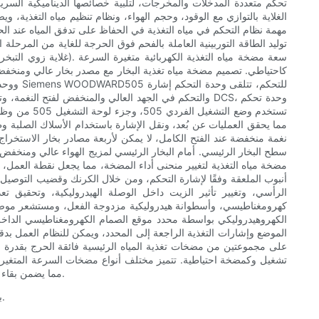
تحكم متعددة المدخلات والمخرجات، لتلبية خصائصها الديناميكية السري
الغلاية بالتوازي مع الوقود، وحجم الهواء، ونظام تنظيم مياه التغذية،
مهمة نظام التحكم في مياه التغذية في الحفاظ على تدفق المياه عند ال
كاحتياطي. تصميم مضخة مياه تغذية البخار مع مصدر بخار عالي ومنخفض
نغمة منخفضة عند الفتح الكامل، لا يمكن لأربعة مصادر بخار الاستخراج
سطح البخار الرئيسي. أمام البخار الرئيسي لمزيج الهواء عالي ومنخفض
مضخة مياه التغذية لتغيير منحنى أداء المضخة، مما يجعل نقطة العمل،
أنبوب الملعقة وفقًا لإشارة التحكم، ومن خلال الكرنك وقضيب التوصيل
الرأسي، وتغيير تأثير الزيت داخل الوصلة الهيدروليكية، وتحقيق 
الكهروهيدروليكي بواسطة محدد موقع الصمام الكهرومغناطيسي الداخ
الموضع وإشارات التغذية الراجعة إلى المحدد، ويمكن للنظام العمل بدق
تشغيل وكمضخة احتياطية. تتميز مختلف أنواع مضخات السرعة المتغيرة 
مما يضمن بقاء المضخة في منطقة الأمان. ترتبط المضخة أيضًا بالضغط، فعندما يكون الضغط مرتفعًا، يتسع نطاق منطقة الأمان ويضيق نطاق منطقة الضغط المنخفض.
بالنسبة لأصحاب الأعمال غير المتأكدين من كيفية دمج التكنولوجيا الجديدة بشكل فعال في مقياس تدفق الكتلة الخاص بنا، فقد أصبحت الحياة أسهل قليلاً.