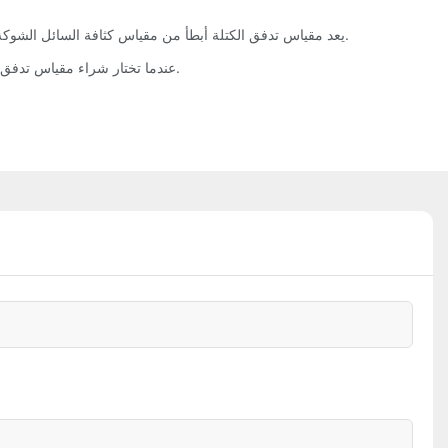
مقياس تدفق الكتلة كوريوليس على شكل حرف U يعد مقياس تدفق الكتلة أبطأ من مقياس كثافة السائل الشوكة الرنانة ولكنه يحتوي على عدد من التطبيقات الخاصة، مثل مقياس تدفق التوربينات منخفض التدفق.
عندما تختار شراء مقياس تدفق الدوامة بدلاً من الشركة المصنعة، فإن الأموال التي توفرها قد تسمح لك بشراء العديد من الضروريات الأخرى، أكثر مما كنت تخطط لشرائه في البداية.