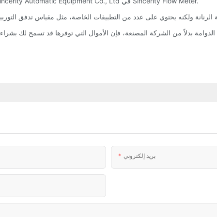
للحصول على تفاصيل حول مقياس تدفق الكتلة، راجع شركة Beijing Sincerity Automatic Equipment Co., Ltd في Sincerity Flow Meter.
بريد إلكتروني