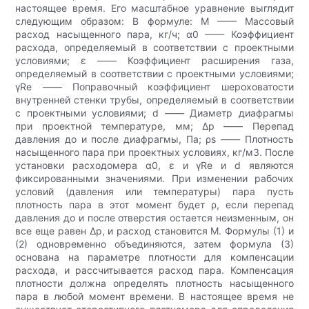
настоящее время. Его масштабное уравнение выглядит
следующим образом: В формуле: M —— Массовый
расход насыщенного пара, кг/ч; α0 —— Коэффициент
расхода, определяемый в соответствии с проектными
условиями; ε —— Коэффициент расширения газа,
определяемый в соответствии с проектными условиями;
γRe —— Поправочный коэффициент шероховатости
внутренней стенки трубы, определяемый в соответствии
с проектными условиями; d —— Диаметр диафрагмы
при проектной температуре, мм; Δp —— Перепад
давления до и после диафрагмы, Па; ρs —— Плотность
насыщенного пара при проектных условиях, кг/м3. После
установки расходомера α0, ε и γRe и d являются
фиксированными значениями. При изменении рабочих
условий (давления или температуры) пара пусть
плотность пара в этот момент будет ρ, если перепад
давления до и после отверстия остается неизменным, он
все еще равен Δp, и расход становится M. Формулы (1) и
(2) одновременно объединяются, затем формула (3)
основана на параметре плотности для компенсации
расхода, и рассчитывается расход пара. Компенсация
плотности должна определять плотность насыщенного
пара в любой момент времени. В настоящее время не