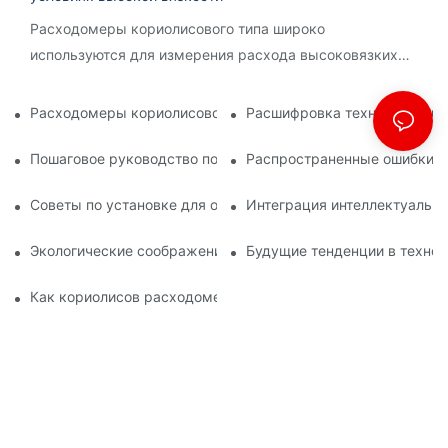
Расходомеры кориолисового типа широко
используются для измерения расхода высоковязких
жидкостей в различных промышленных применениях.
Расходомеры кориолисового типа: рекомендации по устано
Расшифровка технологии, ле
Пошаговое руководство по успешной установке кориолисо
Распространенные ошибки, к
Советы по установке для оптимальной работы кориолисов
Интеграция интеллектуальн
Экологические соображения при использовании массовых
Будущие тенденции в технол
Как кориолисов расходомер измеряет плотность?1