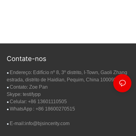
Contate-nos
Endereço: Edifício nº 8, 3º distrito, I-Town, Gaoli Zhang
●
estrada, distrito de Haidian, Pequim, China 100095
Contato: Zoe Pan
●
Skype: testifypp
Celular: +86 13601110505
●
WhatsApp
: +86 18600270515
●
E-mail:
info@bjsincerity.com
●