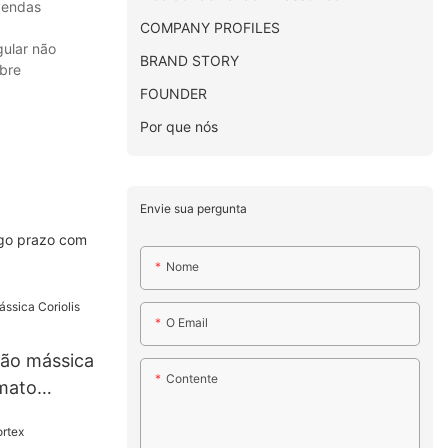
 vendas
COMPANY PROFILES
gular não
BRAND STORY
bre
FOUNDER
Por que nós
Envie sua pergunta
ngo prazo com
Nome
O Email
ão mássica
Contente
rmato