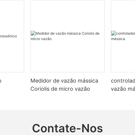
o
Medidor de vazão mássica
controla
Coriolis de micro vazão
vazão má
Contate-Nos