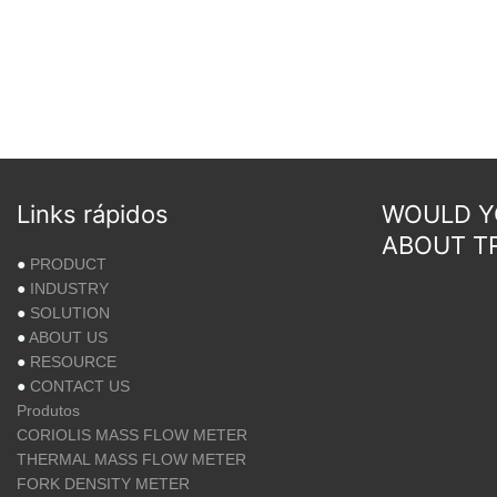
Links rápidos
WOULD YO
ABOUT T
●
PRODUCT
●
INDUSTRY
●
SOLUTION
●
ABOUT US
●
RESOURCE
●
CONTACT US
Produtos
CORIOLIS MASS FLOW METER
THERMAL MASS FLOW METER
FORK DENSITY METER