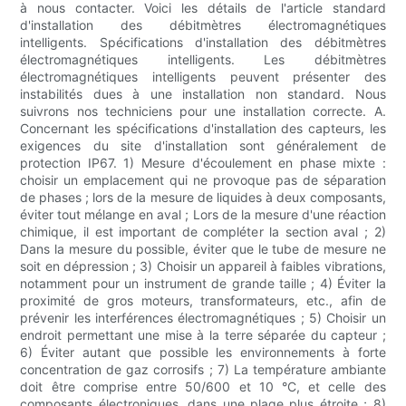
à nous contacter. Voici les détails de l'article standard
d'installation des débitmètres électromagnétiques
intelligents. Spécifications d'installation des débitmètres
électromagnétiques intelligents. Les débitmètres
électromagnétiques intelligents peuvent présenter des
instabilités dues à une installation non standard. Nous
suivrons nos techniciens pour une installation correcte. A.
Concernant les spécifications d'installation des capteurs, les
exigences du site d'installation sont généralement de
protection IP67. 1) Mesure d'écoulement en phase mixte :
choisir un emplacement qui ne provoque pas de séparation
de phases ; lors de la mesure de liquides à deux composants,
éviter tout mélange en aval ; Lors de la mesure d'une réaction
chimique, il est important de compléter la section aval ; 2)
Dans la mesure du possible, éviter que le tube de mesure ne
soit en dépression ; 3) Choisir un appareil à faibles vibrations,
notamment pour un instrument de grande taille ; 4) Éviter la
proximité de gros moteurs, transformateurs, etc., afin de
prévenir les interférences électromagnétiques ; 5) Choisir un
endroit permettant une mise à la terre séparée du capteur ;
6) Éviter autant que possible les environnements à forte
concentration de gaz corrosifs ; 7) La température ambiante
doit être comprise entre 50/600 et 10 °C, et celle des
composants électroniques, dans une plage plus étroite ; 8)