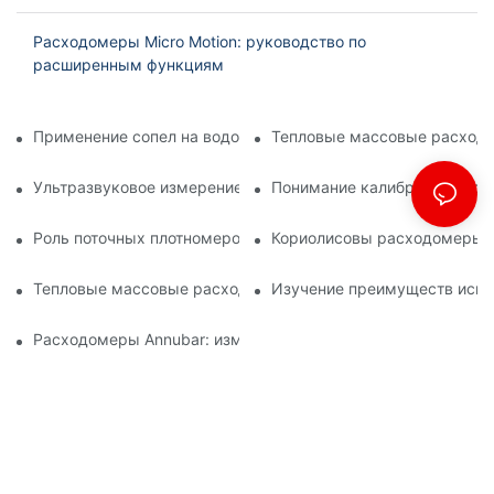
Расходомеры Micro Motion: руководство по
расширенным функциям
Применение сопел на водоочистных сооружениях
Тепловые массовые расходо
Ультразвуковое измерение плотности: методы и преимуще
Понимание калибровки турб
Роль поточных плотномеров в процессах нефтепереработки
Кориолисовы расходомеры: 
Тепловые массовые расходомеры: применение в химичес
Изучение преимуществ испо
Расходомеры Annubar: измерение расхода в сложных усло