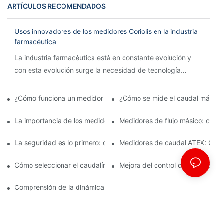
ARTÍCULOS RECOMENDADOS
Usos innovadores de los medidores Coriolis en la industria
farmacéutica
La industria farmacéutica está en constante evolución y
con esta evolución surge la necesidad de tecnología
innovadora para agilizar los procesos y garantizar la
precisión.
¿Cómo funciona un medidor de caudal Coriolis?
¿Cómo se mide el caudal mási
La importancia de los medidores de flujo másico en la fabricac
Medidores de flujo másico: car
La seguridad es lo primero: comprensión de los caudalímetros 
Medidores de caudal ATEX: Cum
Cómo seleccionar el caudalímetro ATEX adecuado para aplicaci
Mejora del control de calidad 
Comprensión de la dinámica de la medición del flujo másico de C