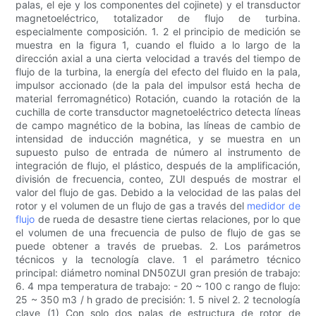
palas, el eje y los componentes del cojinete) y el transductor
magnetoeléctrico, totalizador de flujo de turbina.
especialmente composición. 1. 2 el principio de medición se
muestra en la figura 1, cuando el fluido a lo largo de la
dirección axial a una cierta velocidad a través del tiempo de
flujo de la turbina, la energía del efecto del fluido en la pala,
impulsor accionado (de la pala del impulsor está hecha de
material ferromagnético) Rotación, cuando la rotación de la
cuchilla de corte transductor magnetoeléctrico detecta líneas
de campo magnético de la bobina, las líneas de cambio de
intensidad de inducción magnética, y se muestra en un
supuesto pulso de entrada de número al instrumento de
integración de flujo, el plástico, después de la amplificación,
división de frecuencia, conteo, ZUI después de mostrar el
valor del flujo de gas. Debido a la velocidad de las palas del
rotor y el volumen de un flujo de gas a través del
medidor de
flujo
de rueda de desastre tiene ciertas relaciones, por lo que
el volumen de una frecuencia de pulso de flujo de gas se
puede obtener a través de pruebas. 2. Los parámetros
técnicos y la tecnología clave. 1 el parámetro técnico
principal: diámetro nominal DN50ZUI gran presión de trabajo:
6. 4 mpa temperatura de trabajo: - 20 ~ 100 c rango de flujo:
25 ~ 350 m3 / h grado de precisión: 1. 5 nivel 2. 2 tecnología
clave (1) Con solo dos palas de estructura de rotor de