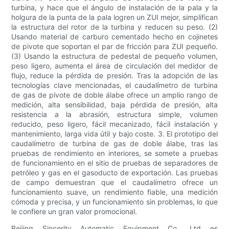
turbina, y hace que el ángulo de instalación de la pala y la
holgura de la punta de la pala logren un ZUI mejor, simplifican
la estructura del rotor de la turbina y reducen su peso. (2)
Usando material de carburo cementado hecho en cojinetes
de pivote que soportan el par de fricción para ZUI pequeño.
(3) Usando la estructura de pedestal de pequeño volumen,
peso ligero, aumenta el área de circulación del medidor de
flujo, reduce la pérdida de presión. Tras la adopción de las
tecnologías clave mencionadas, el caudalímetro de turbina
de gas de pivote de doble álabe ofrece un amplio rango de
medición, alta sensibilidad, baja pérdida de presión, alta
resistencia a la abrasión, estructura simple, volumen
reducido, peso ligero, fácil mecanizado, fácil instalación y
mantenimiento, larga vida útil y bajo coste. 3. El prototipo del
caudalímetro de turbina de gas de doble álabe, tras las
pruebas de rendimiento en interiores, se somete a pruebas
de funcionamiento en el sitio de pruebas de separadores de
petróleo y gas en el gasoducto de exportación. Las pruebas
de campo demuestran que el caudalímetro ofrece un
funcionamiento suave, un rendimiento fiable, una medición
cómoda y precisa, y un funcionamiento sin problemas, lo que
le confiere un gran valor promocional.
Beijing Sincerity Automatic Equipment Co., Ltd es