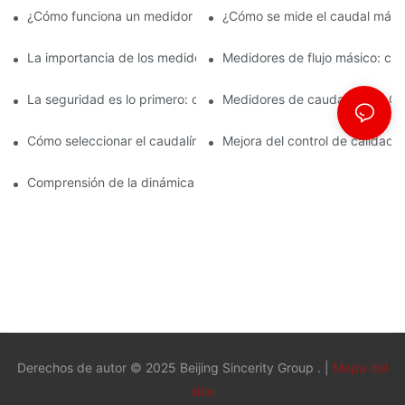
precisión.
¿Cómo funciona un medidor de caudal Coriolis?
¿Cómo se mide el caudal mási
La importancia de los medidores de flujo másico en la fabricac
Medidores de flujo másico: car
La seguridad es lo primero: comprensión de los caudalímetros 
Medidores de caudal ATEX: Cum
Cómo seleccionar el caudalímetro ATEX adecuado para aplicaci
Mejora del control de calidad 
Comprensión de la dinámica de la medición del flujo másico de C
Derechos de autor © 2025 Beijing Sincerity Group . |
Mapa del
sitio