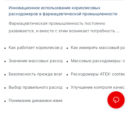
Инновационное использование кориолисовых
расходомеров в фармацевтической промышленности
Фармацевтическая промышленность постоянно
развивается, и вместе с этим возникает потребность в
инновационных технологиях для оптимизации
процессов и обеспечения точности.
Как работает кориолисов расходомер?
Как измерить массовый рас
Значение массовых расходомеров в химическом производ
Массовые расходомеры: осн
Безопасность прежде всего: понимание расходомеров ATE
Расходомеры ATEX: соответс
Выбор правильного расходомера ATEX для работы с легк
Улучшение контроля качест
Понимание динамики измерения массового расхода Корио