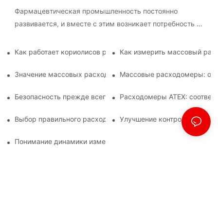
Фармацевтическая промышленность постоянно
развивается, и вместе с этим возникает потребность в
инновационных технологиях для оптимизации
процессов и обеспечения точности.
Как работает кориолисов расходомер?
Как измерить массовый рас
Значение массовых расходомеров в химическом производ
Массовые расходомеры: осн
Безопасность прежде всего: понимание расходомеров ATE
Расходомеры ATEX: соответс
Выбор правильного расходомера ATEX для работы с легк
Улучшение контроля качест
Понимание динамики измерения массового расхода Корио