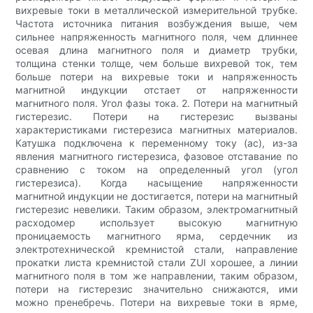
вихревые токи в металлической измерительной трубке.
Частота источника питания возбуждения выше, чем
сильнее напряженность магнитного поля, чем длиннее
осевая длина магнитного поля и диаметр трубки,
толщина стенки толще, чем больше вихревой ток, тем
больше потери на вихревые токи и напряженность
магнитной индукции отстает от напряженности
магнитного поля. Угол фазы тока. 2. Потери на магнитный
гистерезис. Потери на гистерезис вызваны
характеристиками гистерезиса магнитных материалов.
Катушка подключена к переменному току (ac), из-за
явления магнитного гистерезиса, фазовое отставание по
сравнению с током на определенный угол (угол
гистерезиса). Когда насыщение напряженности
магнитной индукции не достигается, потери на магнитный
гистерезис невелики. Таким образом, электромагнитный
расходомер использует высокую магнитную
проницаемость магнитного ярма, сердечник из
электротехнической кремнистой стали, направление
прокатки листа кремнистой стали ZUI хорошее, а линии
магнитного поля в том же направлении, таким образом,
потери на гистерезис значительно снижаются, ими
можно пренебречь. Потери на вихревые токи в ярме,