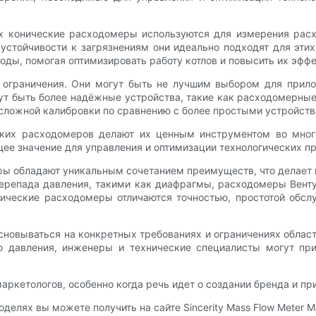
х конические расходомеры используются для измерения расх
 устойчивости к загрязнениям они идеально подходят для эти
воды, помогая оптимизировать работу котлов и повысить их эфф
ограничения. Они могут быть не лучшим выбором для прил
т быть более надёжные устройства, такие как расходомерные 
е сложной калибровки по сравнению с более простыми устройст
ских расходомеров делают их ценным инструментом во мно
е значение для управления и оптимизации технологических пр
еры обладают уникальным сочетанием преимуществ, что делает
ерепада давления, такими как диафрагмы, расходомеры Вент
ические расходомеры отличаются точностью, простотой обсл
сновываться на конкретных требованиях и ограничениях облас
о давления, инженеры и технические специалисты могут при
кетологов, особенно когда речь идет о создании бренда и пр
лях вы можете получить на сайте Sincerity Mass Flow Meter Ma