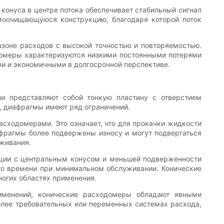
онуса в центре потока обеспечивает стабильный сигнал
моочищающуюся конструкцию, благодаря которой поток
зоне расходов с высокой точностью и повторяемостью.
одомеры характеризуются низкими постоянными потерями
ми и экономичными в долгосрочной перспективе.
и представляют собой тонкую пластину с отверстием
у, диафрагмы имеют ряд ограничений.
асходомерами. Это означает, что для прокачки жидкости
афрагмы более подвержены износу и могут подвергаться
уживания.
кции с центральным конусом и меньшей подверженности
ого времени при минимальном обслуживании. Конические
ногих областях применения.
именений, конические расходомеры обладают явными
олее требовательных или переменных системах расхода,