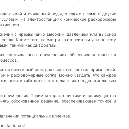
ода сырой и очищенной воды, а также шлама и других
х условий. На электростанциях конические расходомеры
ективность.
ожений с чрезвычайно высоким давлением или высокой
сопла. Кроме того, несмотря на относительную простоту
вами, такими как диафрагмы.
гих промышленных применениях, обеспечивая точные и
оцессов.
 их отличным выбором для широкого спектра применений.
ури и расходомерные сопла, можно увидеть, что каждое
уживания и гибкостью, что делает их предпочтительным
ти применения. Понимая характеристики и преимущества
нять обоснованное решение, обеспечивающее точное и
ивлечении потенциальных клиентов.
nufacturers!