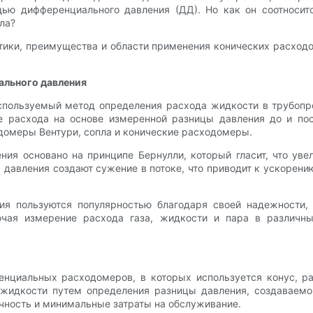
щью дифференциального давления (ДД). Но как он соотносит
ла?
тики, преимущества и области применения конических расход
ального давления
пользуемый метод определения расхода жидкости в трубопро
расхода на основе измеренной разницы давления до и посл
домеры Вентури, сопла и конические расходомеры.
ия основано на принципе Бернулли, который гласит, что уве
давления создают сужение в потоке, что приводит к ускорени
я пользуются популярностью благодаря своей надежности, 
чая измерение расхода газа, жидкости и пара в различны
нциальных расходомеров, в которых используется конус, ра
жидкости путем определения разницы давления, создаваемо
очность и минимальные затраты на обслуживание.