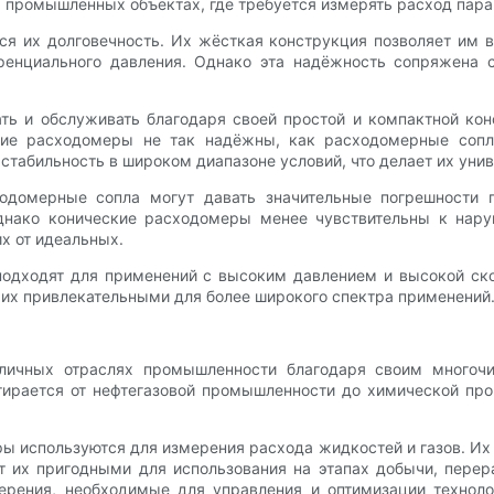
х промышленных объектах, где требуется измерять расход пара
я их долговечность. Их жёсткая конструкция позволяет им 
енциального давления. Однако эта надёжность сопряжена с
ть и обслуживать благодаря своей простой и компактной ко
ские расходомеры не так надёжны, как расходомерные сопл
 стабильность в широком диапазоне условий, что делает их ун
одомерные сопла могут давать значительные погрешности п
днако конические расходомеры менее чувствительны к нару
х от идеальных.
подходят для применений с высоким давлением и высокой ск
т их привлекательными для более широкого спектра применений
ичных отраслях промышленности благодаря своим многочи
ирается от нефтегазовой промышленности до химической про
 используются для измерения расхода жидкостей и газов. Их
т их пригодными для использования на этапах добычи, перер
ения, необходимые для управления и оптимизации технолог