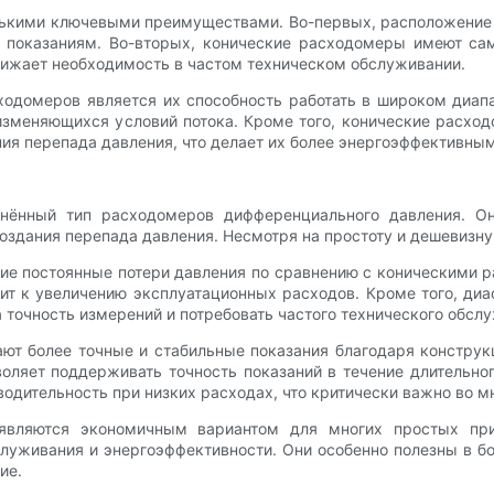
ькими ключевыми преимуществами. Во-первых, расположение к
м показаниям. Во-вторых, конические расходомеры имеют са
нижает необходимость в частом техническом обслуживании.
домеров является их способность работать в широком диапа
изменяющихся условий потока. Кроме того, конические расх
ия перепада давления, что делает их более энергоэффективны
нённый тип расходомеров дифференциального давления. Он
создания перепада давления. Несмотря на простоту и дешевизн
ие постоянные потери давления по сравнению с коническими р
дит к увеличению эксплуатационных расходов. Кроме того, ди
 точность измерений и потребовать частого технического обсл
ают более точные и стабильные показания благодаря констру
оляет поддерживать точность показаний в течение длительн
дительность при низких расходах, что критически важно во м
ы являются экономичным вариантом для многих простых пр
служивания и энергоэффективности. Они особенно полезны в б
ие.