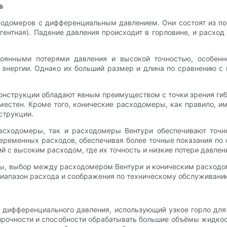
в
одомеров с дифференциальным давлением. Они состоят из пос
ентная). Падение давления происходит в горловине, и расхо
оянными потерями давления и высокой точностью, особенн
 энергии. Однако их больший размер и длина по сравнению с
онструкции обладают явным преимуществом с точки зрения гиб
местен. Кроме того, конические расходомеры, как правило, и
струкции.
расходомеры, так и расходомеры Вентури обеспечивают точ
еременных расходов, обеспечивая более точные показания по
 с высоким расходом, где их точность и низкие потери давлен
ны, выбор между расходомером Вентури и коническим расход
диапазон расхода и соображения по техническому обслуживани
дифференциального давления, использующий узкое горло для 
 прочности и способности обрабатывать большие объёмы жидк