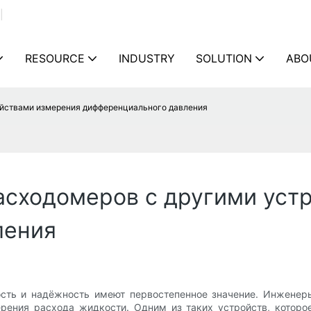
|
RESOURCE
INDUSTRY
SOLUTION
ABO
ойствами измерения дифференциального давления
асходомеров с другими уст
ления
сть и надёжность имеют первостепенное значение. Инженер
рения расхода жидкости. Одним из таких устройств, которо