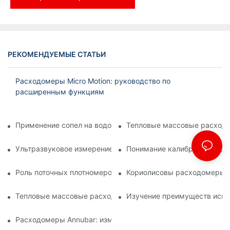
РЕКОМЕНДУЕМЫЕ СТАТЬИ
Расходомеры Micro Motion: руководство по
расширенным функциям
Применение сопел на водоочистных сооружениях
Тепловые массовые расходо
Ультразвуковое измерение плотности: методы и преимуще
Понимание калибровки турб
Роль поточных плотномеров в процессах нефтепереработки
Кориолисовы расходомеры: 
Тепловые массовые расходомеры: применение в химичес
Изучение преимуществ испо
Расходомеры Annubar: измерение расхода в сложных усло