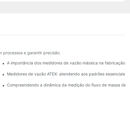
r processos e garantir precisão.
A importância dos medidores de vazão mássica na fabricação d
 vazão ATEX para ambientes perigosos
Medidores de vazão ATEX: atendendo aos padrões essenciais d
de Coriolis na produção
Compreendendo a dinâmica da medição do fluxo de massa de Co