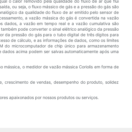
ual o calor removido pela qualidade do fluxo de ar que flui
saída, ou seja, o fluxo mássico de gás e a pressão do gás são
 analógico da qualidade do fluxo de ar emitido pelo sensor de
rocessamento, a vazão mássica do gás é convertida na vazão
os dados, a vazão em tempo real e a vazão cumulativa são
al também pode converter o sinal elétrico analógico da pressão
or da pressão do gás para o tubo digital de três dígitos para
esso de cálculo, e as informações de dados, como os limites
EPROM do microcomputador de chip único para armazenamento
e dados acima podem ser salvas automaticamente após uma
vazão mássica, o medidor de vazão mássica Coriolis em forma de
nte, crescimento de vendas, desempenho do produto, solidez
ores apaixonados por nossos produtos ou serviços.