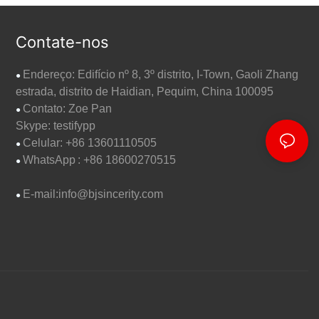
Contate-nos
Endereço: Edifício nº 8, 3º distrito, I-Town, Gaoli Zhang
●
estrada, distrito de Haidian, Pequim, China 100095
Contato: Zoe Pan
●
Skype: testifypp
Celular: +86 13601110505
●
WhatsApp
: +86 18600270515
●
E-mail:
info@bjsincerity.com
●