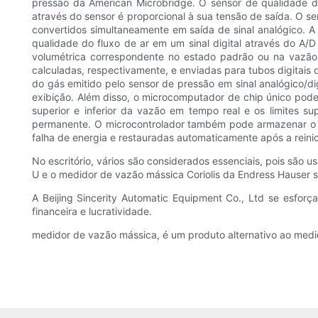
pressão da American Microbridge. O sensor de qualidade do 
através do sensor é proporcional à sua tensão de saída. O se
convertidos simultaneamente em saída de sinal analógico. A f
qualidade do fluxo de ar em um sinal digital através do A
volumétrica correspondente no estado padrão ou na vazão
calculadas, respectivamente, e enviadas para tubos digitais d
do gás emitido pelo sensor de pressão em sinal analógico/dig
exibição. Além disso, o microcomputador de chip único pode
superior e inferior da vazão em tempo real e os limites 
permanente. O microcontrolador também pode armazenar o
falha de energia e restauradas automaticamente após a reinic
No escritório, vários são considerados essenciais, pois são u
U e o medidor de vazão mássica Coriolis da Endress Hauser 
A Beijing Sincerity Automatic Equipment Co., Ltd se esfor
financeira e lucratividade.
medidor de vazão mássica, é um produto alternativo ao medi