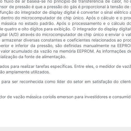
fluxo de ar baseia-se no princípio de transferência de calor, no q
nsor de pressão é que a pressão do gás é proporcional à tensão de 
unção do integrador de display digital é converter o sinal elétrico
/D dentro do microcomputador de chip único. Após o cálculo e o p
 mássica no estado padrão. Após o processamento e o cálculo d
e quatro e oito dígitos para exibição. O integrador do display digit
ital (A/D) através do microcomputador de chip único e enviar o val
 armazenar diversas constantes e coeficientes relacionados ao proc
superior e inferior da pressão, são definidas manualmente na E
 valor acumulado da vazão na memória EEPROM. As informações d
ialização da fonte de alimentação.
sados ​​para realizar tarefas específicas. Entre eles, o medidor de 
são amplamente utilizados.
ça para ser reconhecida como líder do setor em satisfação do clie
dor de vazão mássica coriolis emerson para investidores e consumid