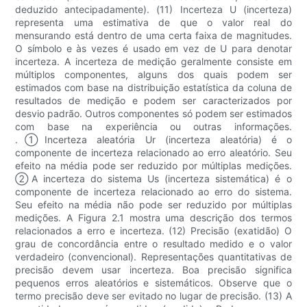
deduzido antecipadamente). (11) Incerteza U (incerteza)
representa uma estimativa de que o valor real do
mensurando está dentro de uma certa faixa de magnitudes.
O símbolo e às vezes é usado em vez de U para denotar
incerteza. A incerteza de medição geralmente consiste em
múltiplos componentes, alguns dos quais podem ser
estimados com base na distribuição estatística da coluna de
resultados de medição e podem ser caracterizados por
desvio padrão. Outros componentes só podem ser estimados
com base na experiência ou outras informações.
.①Incerteza aleatória Ur (incerteza aleatória) é o
componente de incerteza relacionado ao erro aleatório. Seu
efeito na média pode ser reduzido por múltiplas medições.
②A incerteza do sistema Us (incerteza sistemática) é o
componente de incerteza relacionado ao erro do sistema.
Seu efeito na média não pode ser reduzido por múltiplas
medições. A Figura 2.1 mostra uma descrição dos termos
relacionados a erro e incerteza. (12) Precisão (exatidão) O
grau de concordância entre o resultado medido e o valor
verdadeiro (convencional). Representações quantitativas de
precisão devem usar incerteza. Boa precisão significa
pequenos erros aleatórios e sistemáticos. Observe que o
termo precisão deve ser evitado no lugar de precisão. (13) A