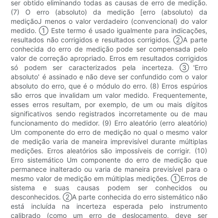
ser obtido eliminando todas as causas de erro de medição.
(7) O erro (absoluto) da medição [erro (absoluto) da
mediçãoJ menos o valor verdadeiro (convencional) do valor
medido. ① Este termo é usado igualmente para indicações,
resultados não corrigidos e resultados corrigidos. ②A parte
conhecida do erro de medição pode ser compensada pelo
valor de correção apropriado. Erros em resultados corrigidos
só podem ser caracterizados pela incerteza. ③'Erro
absoluto' é assinado e não deve ser confundido com o valor
absoluto do erro, que é o módulo do erro. (8) Erros espúrios
são erros que invalidam um valor medido. Frequentemente,
esses erros resultam, por exemplo, de um ou mais dígitos
significativos sendo registrados incorretamente ou de mau
funcionamento do medidor. (9) Erro aleatório (erro aleatório)
Um componente do erro de medição no qual o mesmo valor
de medição varia de maneira imprevisível durante múltiplas
medições. Erros aleatórios são impossíveis de corrigir. (10)
Erro sistemático Um componente do erro de medição que
permanece inalterado ou varia de maneira previsível para o
mesmo valor de medição em múltiplas medições. ①Erros de
sistema e suas causas podem ser conhecidos ou
desconhecidos. ②A parte conhecida do erro sistemático não
está incluída na incerteza esperada pelo instrumento
calibrado (como um erro de deslocamento, deve ser