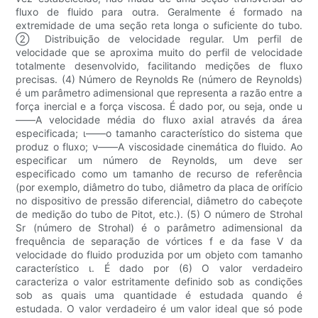
fluxo de fluido para outra. Geralmente é formado na
extremidade de uma seção reta longa o suficiente do tubo.
② Distribuição de velocidade regular. Um perfil de
velocidade que se aproxima muito do perfil de velocidade
totalmente desenvolvido, facilitando medições de fluxo
precisas. (4) Número de Reynolds Re (número de Reynolds)
é um parâmetro adimensional que representa a razão entre a
força inercial e a força viscosa. É dado por, ou seja, onde u
——A velocidade média do fluxo axial através da área
especificada; ι——o tamanho característico do sistema que
produz o fluxo; ν——A viscosidade cinemática do fluido. Ao
especificar um número de Reynolds, um deve ser
especificado como um tamanho de recurso de referência
(por exemplo, diâmetro do tubo, diâmetro da placa de orifício
no dispositivo de pressão diferencial, diâmetro do cabeçote
de medição do tubo de Pitot, etc.). (5) O número de Strohal
Sr (número de Strohal) é o parâmetro adimensional da
frequência de separação de vórtices f e da fase V da
velocidade do fluido produzida por um objeto com tamanho
característico ι. É dado por (6) O valor verdadeiro
caracteriza o valor estritamente definido sob as condições
sob as quais uma quantidade é estudada quando é
estudada. O valor verdadeiro é um valor ideal que só pode