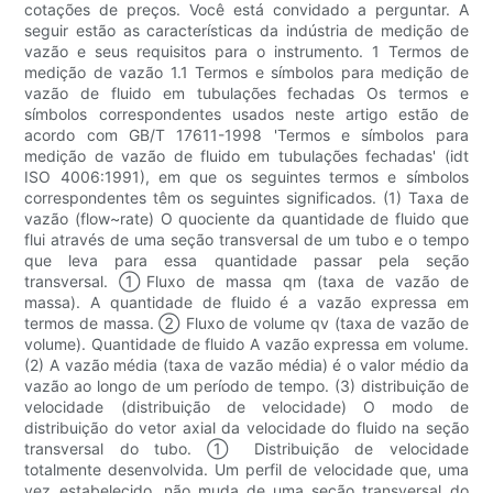
cotações de preços. Você está convidado a perguntar. A
seguir estão as características da indústria de medição de
vazão e seus requisitos para o instrumento. 1 Termos de
medição de vazão 1.1 Termos e símbolos para medição de
vazão de fluido em tubulações fechadas Os termos e
símbolos correspondentes usados ​​neste artigo estão de
acordo com GB/T 17611-1998 'Termos e símbolos para
medição de vazão de fluido em tubulações fechadas' (idt
ISO 4006:1991), em que os seguintes termos e símbolos
correspondentes têm os seguintes significados. (1) Taxa de
vazão (flow~rate) O quociente da quantidade de fluido que
flui através de uma seção transversal de um tubo e o tempo
que leva para essa quantidade passar pela seção
transversal. ①Fluxo de massa qm (taxa de vazão de
massa). A quantidade de fluido é a vazão expressa em
termos de massa. ② Fluxo de volume qv (taxa de vazão de
volume). Quantidade de fluido A vazão expressa em volume.
(2) A vazão média (taxa de vazão média) é o valor médio da
vazão ao longo de um período de tempo. (3) distribuição de
velocidade (distribuição de velocidade) O modo de
distribuição do vetor axial da velocidade do fluido na seção
transversal do tubo. ① Distribuição de velocidade
totalmente desenvolvida. Um perfil de velocidade que, uma
vez estabelecido, não muda de uma seção transversal do