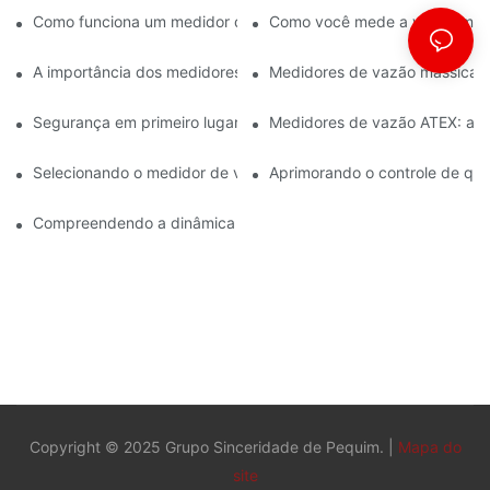
Como funciona um medidor de vazão Coriolis?
Como você mede a vazão más
A importância dos medidores de vazão mássica na fabricação 
Medidores de vazão mássica: p
Segurança em primeiro lugar: Compreendendo os medidores de
Medidores de vazão ATEX: ate
Selecionando o medidor de vazão ATEX correto para aplicações 
Aprimorando o controle de qu
Compreendendo a dinâmica da medição do fluxo de massa de C
Copyright © 2025 Grupo Sinceridade de Pequim. |
Mapa do
site