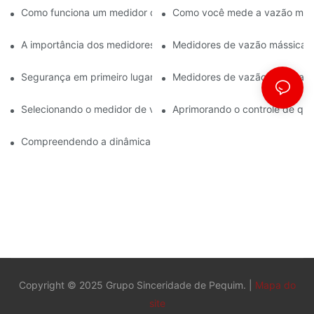
Como funciona um medidor de vazão Coriolis?
Como você mede a vazão más
A importância dos medidores de vazão mássica na fabricação 
Medidores de vazão mássica: p
Segurança em primeiro lugar: Compreendendo os medidores de
Medidores de vazão ATEX: ate
Selecionando o medidor de vazão ATEX correto para aplicações 
Aprimorando o controle de qu
Compreendendo a dinâmica da medição do fluxo de massa de C
Copyright © 2025 Grupo Sinceridade de Pequim. |
Mapa do
site