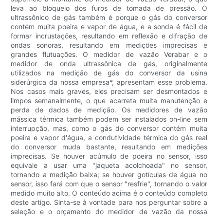
leva ao bloqueio dos furos de tomada de pressão. O
ultrassônico de gás também é porque o gás do conversor
contém muita poeira e vapor de água, e a sonda é fácil de
formar incrustações, resultando em reflexão e difração de
ondas sonoras, resultando em medições imprecisas e
grandes flutuações. O medidor de vazão Verabar e o
medidor de onda ultrassônica de gás, originalmente
utilizados na medição de gás do conversor da usina
siderúrgica da nossa empresa*, apresentam esse problema.
Nos casos mais graves, eles precisam ser desmontados e
limpos semanalmente, o que acarreta muita manutenção e
perda de dados de medição. Os medidores de vazão
mássica térmica também podem ser instalados on-line sem
interrupção, mas, como o gás do conversor contém muita
poeira e vapor d'água, a condutividade térmica do gás real
do conversor muda bastante, resultando em medições
imprecisas. Se houver acúmulo de poeira no sensor, isso
equivale a usar uma "jaqueta acolchoada" no sensor,
tornando a medição baixa; se houver gotículas de água no
sensor, isso fará com que o sensor "resfrie", tornando o valor
medido muito alto. O conteúdo acima é o conteúdo completo
deste artigo. Sinta-se à vontade para nos perguntar sobre a
seleção e o orçamento do medidor de vazão da nossa