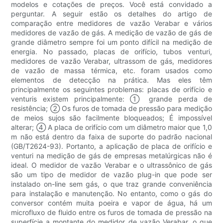
modelos e cotações de preços. Você está convidado a
perguntar. A seguir estão os detalhes do artigo de
comparação entre medidores de vazão Verabar e vários
medidores de vazão de gás. A medição de vazão de gás de
grande diâmetro sempre foi um ponto difícil na medição de
energia. No passado, placas de orifício, tubos venturi,
medidores de vazão Verabar, ultrassom de gás, medidores
de vazão de massa térmica, etc. foram usados ​​como
elementos de detecção na prática. Mas eles têm
principalmente os seguintes problemas: placas de orifício e
venturis existem principalmente: ① grande perda de
resistência; ② Os furos de tomada de pressão para medição
de meios sujos são facilmente bloqueados; É impossível
alterar; ④ A placa de orifício com um diâmetro maior que 1,0
m não está dentro da faixa de suporte do padrão nacional
(GB/T2624-93). Portanto, a aplicação de placa de orifício e
venturi na medição de gás de empresas metalúrgicas não é
ideal. O medidor de vazão Verabar e o ultrassônico de gás
são um tipo de medidor de vazão plug-in que pode ser
instalado on-line sem gás, o que traz grande conveniência
para instalação e manutenção. No entanto, como o gás do
conversor contém muita poeira e vapor de água, há um
microfluxo de fluido entre os furos de tomada de pressão na
superfície a montante do medidor de vazão Verabar, o que