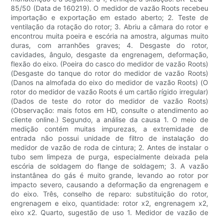
85/50 (Data de 160219). O medidor de vazão Roots recebeu
importação e exportação em estado aberto; 2. Teste de
ventilação da rotação do rotor; 3. Abriu a câmara do rotor e
encontrou muita poeira e escória na amostra, algumas muito
duras, com arranhões graves; 4. Desgaste do rotor,
cavidades, ângulo, desgaste da engrenagem, deformação,
flexão do eixo. (Poeira do casco do medidor de vazão Roots)
(Desgaste do tanque do rotor do medidor de vazão Roots)
(Danos na almofada do eixo do medidor de vazão Roots) (O
rotor do medidor de vazão Roots é um cartão rígido irregular)
(Dados de teste do rotor do medidor de vazão Roots)
(Observação: mais fotos em HD, consulte o atendimento ao
cliente online.) Segundo, a análise da causa 1. O meio de
medição contém muitas impurezas, a extremidade de
entrada não possui unidade de filtro de instalação do
medidor de vazão de roda de cintura; 2. Antes de instalar o
tubo sem limpeza de purga, especialmente deixada pela
escória de soldagem do flange de soldagem; 3. A vazão
instantânea do gás é muito grande, levando ao rotor por
impacto severo, causando a deformação da engrenagem e
do eixo. Três, conselho de reparo: substituição do rotor,
engrenagem e eixo, quantidade: rotor x2, engrenagem x2,
eixo x2. Quarto, sugestão de uso 1. Medidor de vazão de