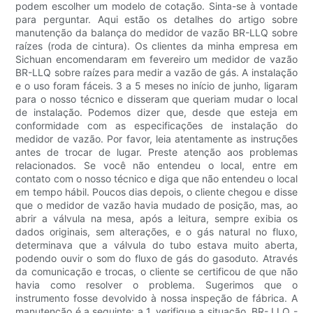
podem escolher um modelo de cotação. Sinta-se à vontade
para perguntar. Aqui estão os detalhes do artigo sobre
manutenção da balança do medidor de vazão BR-LLQ sobre
raízes (roda de cintura). Os clientes da minha empresa em
Sichuan encomendaram em fevereiro um medidor de vazão
BR-LLQ sobre raízes para medir a vazão de gás. A instalação
e o uso foram fáceis. 3 a 5 meses no início de junho, ligaram
para o nosso técnico e disseram que queriam mudar o local
de instalação. Podemos dizer que, desde que esteja em
conformidade com as especificações de instalação do
medidor de vazão. Por favor, leia atentamente as instruções
antes de trocar de lugar. Preste atenção aos problemas
relacionados. Se você não entendeu o local, entre em
contato com o nosso técnico e diga que não entendeu o local
em tempo hábil. Poucos dias depois, o cliente chegou e disse
que o medidor de vazão havia mudado de posição, mas, ao
abrir a válvula na mesa, após a leitura, sempre exibia os
dados originais, sem alterações, e o gás natural no fluxo,
determinava que a válvula do tubo estava muito aberta,
podendo ouvir o som do fluxo de gás do gasoduto. Através
da comunicação e trocas, o cliente se certificou de que não
havia como resolver o problema. Sugerimos que o
instrumento fosse devolvido à nossa inspeção de fábrica. A
manutenção é a seguinte: a 1, verifique a situação. BR- LLQ -