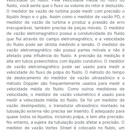
fluido, você sente que o fluxo ou volume do rotor é deduzido.
O medidor de vazão de turbina pode medir com precisão o
líquido limpo e o gás. Assim como o medidor de vazão PD, o
medidor de vazão de turbina e produz a pressão de erro
irrecuperável, também precisa de peças móveis. O medidor
de vazão eletromagnético possui a condutividade do fluido
que flui através do campo eletromagnético, e a velocidade
do fluido pode ser obtida medindo a tensão. O medidor de
vazão eletromagnético não possui partes móveis e não é
afetado pela influência do fluido. A precisão da medição é
alta em tubos preenchidos com líquido condutivo. O medidor
de vazão eletromagnético pode ser usado para medir a
velocidade do fluxo de polpa do fluido. O método do tempo
de deslocamento do medidor de vazão ultrassônico e o
método Doppler são frequentemente usados ​​para medir a
velocidade média do fluido. Como outros medidores de
velocidade, o medidor de vazão volumétrico é usado para
medir a velocidade média do fluido. Se for um medidor de
vazão desimpedido, o transdutor ultrassônico montado na
tubulação externa não precisa ser inserido. É adequado para
quase todos os líquidos, incluindo polpa, e tem alta precisão.
No entanto, a sujeira da tubulação pode afetar a precisão. O
medidor de vazão Vortex Street é colocado no fluido, um