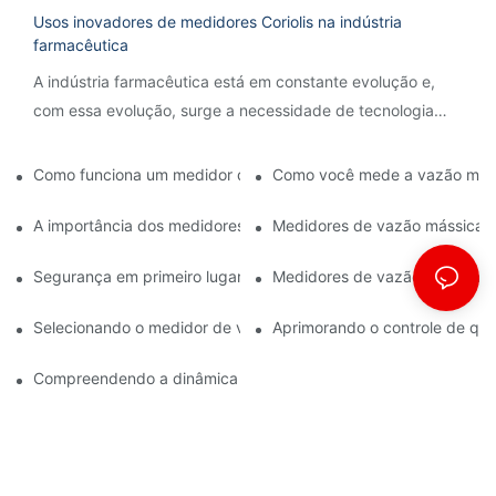
Usos inovadores de medidores Coriolis na indústria
farmacêutica
A indústria farmacêutica está em constante evolução e,
com essa evolução, surge a necessidade de tecnologia
inovadora para otimizar processos e garantir precisão.
Como funciona um medidor de vazão Coriolis?
Como você mede a vazão más
A importância dos medidores de vazão mássica na fabricação 
Medidores de vazão mássica: p
Segurança em primeiro lugar: Compreendendo os medidores de
Medidores de vazão ATEX: ate
Selecionando o medidor de vazão ATEX correto para aplicações 
Aprimorando o controle de qu
Compreendendo a dinâmica da medição do fluxo de massa de C