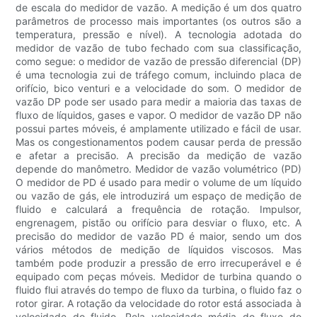
de escala do medidor de vazão. A medição é um dos quatro
parâmetros de processo mais importantes (os outros são a
temperatura, pressão e nível). A tecnologia adotada do
medidor de vazão de tubo fechado com sua classificação,
como segue: o medidor de vazão de pressão diferencial (DP)
é uma tecnologia zui de tráfego comum, incluindo placa de
orifício, bico venturi e a velocidade do som. O medidor de
vazão DP pode ser usado para medir a maioria das taxas de
fluxo de líquidos, gases e vapor. O medidor de vazão DP não
possui partes móveis, é amplamente utilizado e fácil de usar.
Mas os congestionamentos podem causar perda de pressão
e afetar a precisão. A precisão da medição de vazão
depende do manômetro. Medidor de vazão volumétrico (PD)
O medidor de PD é usado para medir o volume de um líquido
ou vazão de gás, ele introduzirá um espaço de medição de
fluido e calculará a frequência de rotação. Impulsor,
engrenagem, pistão ou orifício para desviar o fluxo, etc. A
precisão do medidor de vazão PD é maior, sendo um dos
vários métodos de medição de líquidos viscosos. Mas
também pode produzir a pressão de erro irrecuperável e é
equipado com peças móveis. Medidor de turbina quando o
fluido flui através do tempo de fluxo da turbina, o fluido faz o
rotor girar. A rotação da velocidade do rotor está associada à
velocidade do fluido. Pela velocidade média do fluxo do