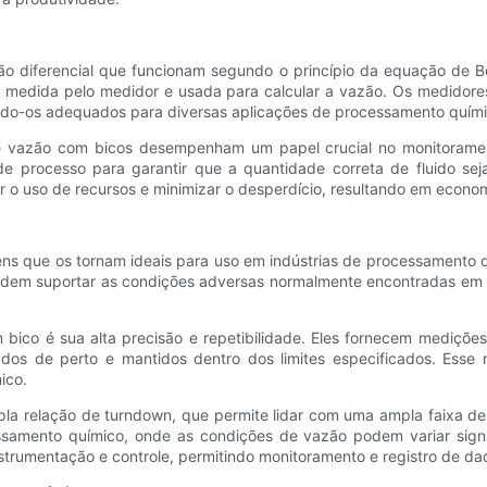
 diferencial que funcionam segundo o princípio da equação de Bern
é medida pelo medidor e usada para calcular a vazão. Os medidor
do-os adequados para diversas aplicações de processamento quími
 vazão com bicos desempenham um papel crucial no monitoramento
 de processo para garantir que a quantidade correta de fluido se
 o uso de recursos e minimizar o desperdício, resultando em econom
 que os tornam ideais para uso em indústrias de processamento quí
odem suportar as condições adversas normalmente encontradas em pl
ico é sua alta precisão e repetibilidade. Eles fornecem medições 
os de perto e mantidos dentro dos limites especificados. Esse ní
ico.
 relação de turndown, que permite lidar com uma ampla faixa de v
ssamento químico, onde as condições de vazão podem variar signi
nstrumentação e controle, permitindo monitoramento e registro de d