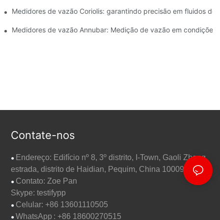
refino de petróleo
Medidores de vazão Coriolis: garantindo precisão em fluidos de 
Medidores de vazão Annubar: Medição de vazão em condições 
Contate-nos
Endereço: Edifício nº 8, 3º distrito, I-Town, Gaoli Zhang
●
estrada, distrito de Haidian, Pequim, China 100095
Contato: Zoe Pan
●
Skype: testifypp
Celular: +86 13601110505
●
WhatsApp
: +86 18600270515
●