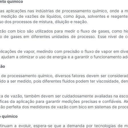
nto químico
as aplicações nas indústrias de processamento químico, onde a m
 a medição de vazões de líquidos, como água, solventes e reage
so dos processos de mistura, diluição e reação.
 com bico são utilizados para medir o fluxo de gases, como hidro
o de gases em diferentes unidades de processo. Esse nível de con
licações de vapor, medindo com precisão o fluxo de vapor em dive
os ajudam a otimizar o uso de energia e a garantir o funcionamento 
zão
 de processamento químico, diversos fatores devem ser considerado
uido a ser medido, pois diferentes fluidos podem ter viscosidade, de
ixa de vazão, também devem ser cuidadosamente avaliadas na escol
icas da aplicação para garantir medições precisas e confiáveis. Alé
ção perfeita dos medidores de vazão com bico em sistemas de proc
o químico
tinuam a evoluir, espera-se que a demanda por tecnologias de m