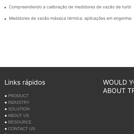
Compreendendo a calibração de medidores de vazão de turbin
Medidores de vazão mássica térmica: aplicações em engenhari
Links rápidos
WOULD YO
ABOUT T
●
PRODUCT
●
INDUSTRY
●
SOLUTION
●
ABOUT US
●
RESOURCE
●
CONTACT US