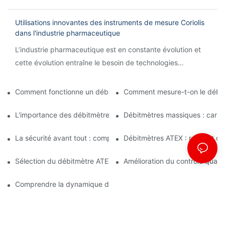
Utilisations innovantes des instruments de mesure Coriolis
dans l'industrie pharmaceutique
L’industrie pharmaceutique est en constante évolution et
cette évolution entraîne le besoin de technologies
innovantes pour rationaliser les processus et garantir
l’exactitude.
Comment fonctionne un débitmètre Coriolis ?
Comment mesure-t-on le débit
L'importance des débitmètres massiques dans la fabrication de
Débitmètres massiques : caract
La sécurité avant tout : comprendre les débitmètres ATEX pou
Débitmètres ATEX : respect des
Sélection du débitmètre ATEX adapté aux applications avec ma
Amélioration du contrôle quali
Comprendre la dynamique de la mesure du débit massique par ef