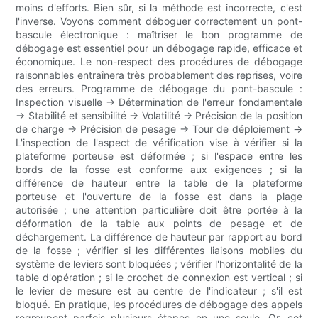
moins d'efforts. Bien sûr, si la méthode est incorrecte, c'est
l'inverse. Voyons comment déboguer correctement un pont-
bascule électronique : maîtriser le bon programme de
débogage est essentiel pour un débogage rapide, efficace et
économique. Le non-respect des procédures de débogage
raisonnables entraînera très probablement des reprises, voire
des erreurs. Programme de débogage du pont-bascule :
Inspection visuelle → Détermination de l'erreur fondamentale
→ Stabilité et sensibilité → Volatilité → Précision de la position
de charge → Précision de pesage → Tour de déploiement →
L'inspection de l'aspect de vérification vise à vérifier si la
plateforme porteuse est déformée ; si l'espace entre les
bords de la fosse est conforme aux exigences ; si la
différence de hauteur entre la table de la plateforme
porteuse et l'ouverture de la fosse est dans la plage
autorisée ; une attention particulière doit être portée à la
déformation de la table aux points de pesage et de
déchargement. La différence de hauteur par rapport au bord
de la fosse ; vérifier si les différentes liaisons mobiles du
système de leviers sont bloquées ; vérifier l'horizontalité de la
table d'opération ; si le crochet de connexion est vertical ; si
le levier de mesure est au centre de l'indicateur ; s'il est
bloqué. En pratique, les procédures de débogage des appels
regroupent parfois plusieurs étapes en une seule. Or, cet