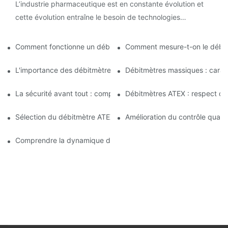
L’industrie pharmaceutique est en constante évolution et
cette évolution entraîne le besoin de technologies
innovantes pour rationaliser les processus et garantir
l’exactitude.
Comment fonctionne un débitmètre Coriolis ?
Comment mesure-t-on le débit
L'importance des débitmètres massiques dans la fabrication de
Débitmètres massiques : caract
La sécurité avant tout : comprendre les débitmètres ATEX pou
Débitmètres ATEX : respect des
Sélection du débitmètre ATEX adapté aux applications avec ma
Amélioration du contrôle quali
Comprendre la dynamique de la mesure du débit massique par ef