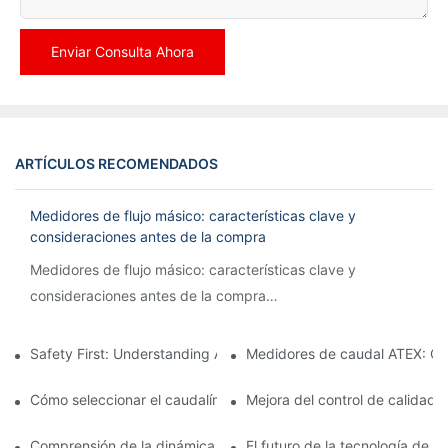
Enviar Consulta Ahora
ARTÍCULOS RECOMENDADOS
Medidores de flujo másico: características clave y
consideraciones antes de la compra
Medidores de flujo másico: características clave y
consideraciones antes de la compra
Cuando se trata de medir el caudal de fluidos, los
Safety First: Understanding ATEX Flow Meters for Hazardous E
Medidores de caudal ATEX: Cum
medidores de caudal másico son una herramienta esencial
Cómo seleccionar el caudalímetro ATEX adecuado para aplicaci
Mejora del control de calidad 
en diversas industrias, incluidas la del petróleo y el gas, la
química, la farmacéutica y la de alimentos y bebidas.
Comprensión de la dinámica de la medición del flujo másico de C
El futuro de la tecnología de f