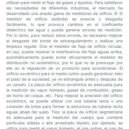
utilizan para medir el flujo de gases y líquidos. Para satisfacer
las necesidades de diferentes industrias, el mercado ha
desarrollado una amplia gama de medidores de orificio. R: El
medidor de orificio estándar se ensucia y desgasta
fácilmente, lo que provoca cambios en el coeficiente
dieléctrico del agua y puede generar errores de medición.
Por lo tanto, para reducir estos errores, es necesario mejorar
el desgaste del borde de estrangulamiento y realizar una
limpieza regular. Dos: el medidor de flujo de orificio circular,
en uso, puede resolver la interferencia del flujo aguas arriba,
automáticamente puede evitar eficazmente el medidor de
distribución no axisimétrico, por lo que no se preocupe por
ello en la regulación de un producto para acondicionar. El
orificio excéntrico para el medio turbio puede garantizar bien
el paso de la suciedad, ya no estrangula antes y después de
un varado. La placa de orificio excéntrica es adecuada para
la medición de vapor húmedo, gases de combustión, gases
de horno de coque, etc. Para mejorar la precisión del orificio
excéntrico, se puede utilizar con una tubería recta o una
conexión de brida para formar la estructura de tubería recta
aguas abajo del suelo. Tres: la placa de orificio segmentaria
es adecuada para la medición del cuerpo que contiene
partículas sólidas o aire arrastrado líquido, por ejemplo, se
utiliza para medir el vapor húmedo, el gas pobre, el gas de