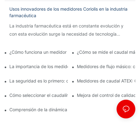
Usos innovadores de los medidores Coriolis en la industria
farmacéutica
La industria farmacéutica está en constante evolución y
con esta evolución surge la necesidad de tecnología
innovadora para agilizar los procesos y garantizar la
precisión.
¿Cómo funciona un medidor de caudal Coriolis?
¿Cómo se mide el caudal mási
La importancia de los medidores de flujo másico en la fabricac
Medidores de flujo másico: car
La seguridad es lo primero: comprensión de los caudalímetros 
Medidores de caudal ATEX: Cum
Cómo seleccionar el caudalímetro ATEX adecuado para aplicaci
Mejora del control de calidad 
Comprensión de la dinámica de la medición del flujo másico de C