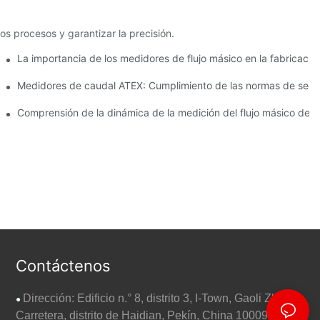
os procesos y garantizar la precisión.
La importancia de los medidores de flujo másico en la fabricaci
TEX para entornos peligrosos
Medidores de caudal ATEX: Cumplimiento de las normas de segur
ducción
Comprensión de la dinámica de la medición del flujo másico de Co
Contáctenos
Dirección: Edificio n.° 8, distrito 3, I-Town, Gaoli Zhang
●
Carretera, distrito de Haidian, Pekín, China 100095