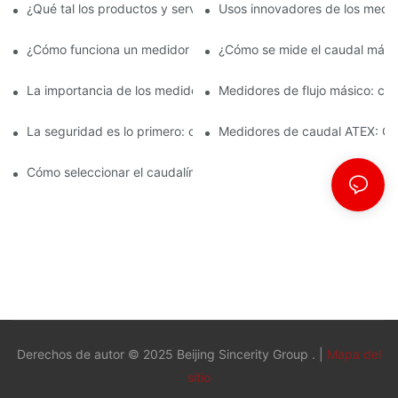
fabricado con...
¿Qué tal los productos y servicios de Sincerity Group?
Usos innovadores de los medido
¿Cómo funciona un medidor de caudal Coriolis?
¿Cómo se mide el caudal mási
La importancia de los medidores de flujo másico en la fabricac
Medidores de flujo másico: car
La seguridad es lo primero: comprensión de los caudalímetros 
Medidores de caudal ATEX: Cum
Cómo seleccionar el caudalímetro ATEX adecuado para aplicaci
Derechos de autor © 2025 Beijing Sincerity Group . |
Mapa del
sitio