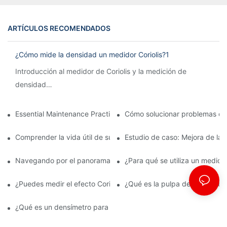
ARTÍCULOS RECOMENDADOS
¿Cómo mide la densidad un medidor Coriolis?1
Introducción al medidor de Coriolis y la medición de
densidad
Los medidores Coriolis se utilizan ampliamente en la
Essential Maintenance Practices for Longevity of Mass Flow Me
Cómo solucionar problemas con 
industria para medir el flujo de diversas sustancias.
Comprender la vida útil de su medidor de flujo: información so
Estudio de caso: Mejora de la 
Navegando por el panorama regulatorio de los medidores de fluj
¿Para qué se utiliza un medidor
¿Puedes medir el efecto Coriolis?
¿Qué es la pulpa del densímet
¿Qué es un densímetro para lodos?