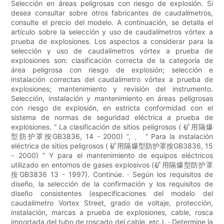
Selección en áreas peligrosas con riesgo de explosión. Si
desea consultar sobre otros fabricantes de caudalímetros,
consulte el precio del modelo. A continuación, se detalla el
artículo sobre la selección y uso de caudalímetros vórtex a
prueba de explosiones. Los aspectos a considerar para la
selección y uso de caudalímetros vórtex a prueba de
explosiones son: clasificación correcta de la categoría de
área peligrosa con riesgo de explosión; selección e
instalación correctas del caudalímetro vórtex a prueba de
explosiones; mantenimiento y revisión del instrumento.
Selección, instalación y mantenimiento en áreas peligrosas
con riesgo de explosión, en estricta conformidad con el
sistema de normas de seguridad eléctrica a prueba de
explosiones. “ La clasificación de sitios peligrosos ( 矿用隔爆
型防护罩按GB3836, 14 - 2000) ”, 、 “ Para la instalación
eléctrica de sitios peligrosos ( 矿用隔爆型防护罩按GB3836, 15
- 2000) ” Y para el mantenimiento de equipos eléctricos
utilizado en entornos de gases explosivos (矿用隔爆型防护罩
按GB3836 13 - 1997). Continúe. · Según los requisitos de
diseño, la selección de la confirmación y los requisitos de
diseño consistentes (especificaciones del modelo del
caudalímetro Vortex Street, grado de voltaje, protección,
instalación, marcas a prueba de explosiones, cable, rosca
importada del tubo de roscado del cable, etc.). · Determine la