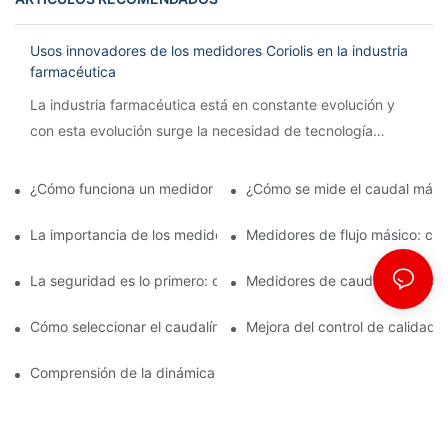
Usos innovadores de los medidores Coriolis en la industria
farmacéutica
La industria farmacéutica está en constante evolución y
con esta evolución surge la necesidad de tecnología
innovadora para agilizar los procesos y garantizar la
precisión.
¿Cómo funciona un medidor de caudal Coriolis?
¿Cómo se mide el caudal mási
La importancia de los medidores de flujo másico en la fabricac
Medidores de flujo másico: car
La seguridad es lo primero: comprensión de los caudalímetros 
Medidores de caudal ATEX: Cum
Cómo seleccionar el caudalímetro ATEX adecuado para aplicaci
Mejora del control de calidad 
Comprensión de la dinámica de la medición del flujo másico de C