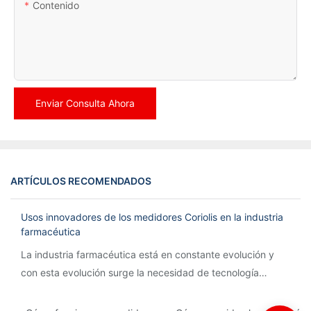
Contenido
Enviar Consulta Ahora
ARTÍCULOS RECOMENDADOS
Usos innovadores de los medidores Coriolis en la industria
farmacéutica
La industria farmacéutica está en constante evolución y
con esta evolución surge la necesidad de tecnología
innovadora para agilizar los procesos y garantizar la
precisión.