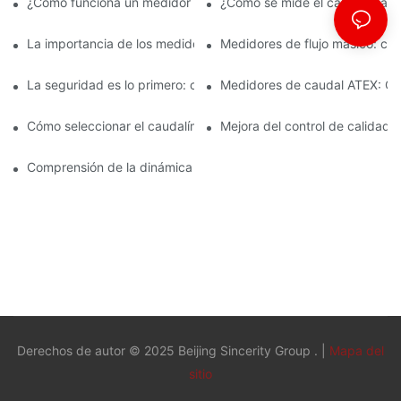
¿Cómo funciona un medidor de caudal Coriolis?
¿Cómo se mide el caudal mási
La importancia de los medidores de flujo másico en la fabricac
Medidores de flujo másico: car
La seguridad es lo primero: comprensión de los caudalímetros 
Medidores de caudal ATEX: Cum
Cómo seleccionar el caudalímetro ATEX adecuado para aplicaci
Mejora del control de calidad 
Comprensión de la dinámica de la medición del flujo másico de C
Derechos de autor © 2025 Beijing Sincerity Group . |
Mapa del
sitio