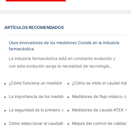
ARTÍCULOS RECOMENDADOS
Usos innovadores de los medidores Coriolis en la industria
farmacéutica
La industria farmacéutica está en constante evolución y
con esta evolución surge la necesidad de tecnología
innovadora para agilizar los procesos y garantizar la
precisión.
¿Cómo funciona un medidor de caudal Coriolis?
¿Cómo se mide el caudal mási
La importancia de los medidores de flujo másico en la fabricac
Medidores de flujo másico: car
La seguridad es lo primero: comprensión de los caudalímetros 
Medidores de caudal ATEX: Cum
Cómo seleccionar el caudalímetro ATEX adecuado para aplicaci
Mejora del control de calidad 