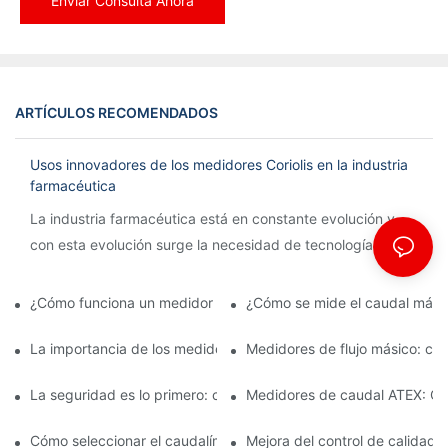
Enviar Consulta Ahora
ARTÍCULOS RECOMENDADOS
Usos innovadores de los medidores Coriolis en la industria
farmacéutica
La industria farmacéutica está en constante evolución y
con esta evolución surge la necesidad de tecnología
innovadora para agilizar los procesos y garantizar la
precisión.
¿Cómo funciona un medidor de caudal Coriolis?
¿Cómo se mide el caudal mási
La importancia de los medidores de flujo másico en la fabricac
Medidores de flujo másico: car
La seguridad es lo primero: comprensión de los caudalímetros 
Medidores de caudal ATEX: Cum
Cómo seleccionar el caudalímetro ATEX adecuado para aplicaci
Mejora del control de calidad 