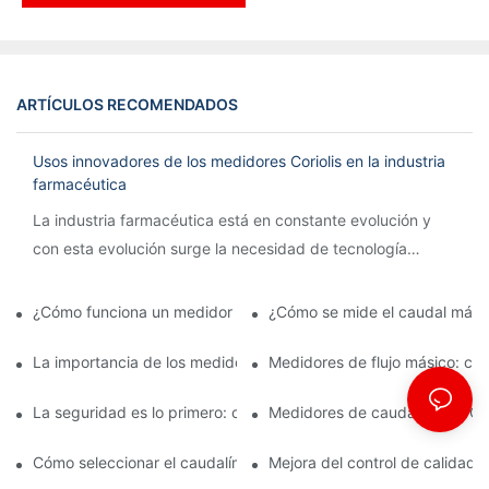
ARTÍCULOS RECOMENDADOS
Usos innovadores de los medidores Coriolis en la industria
farmacéutica
La industria farmacéutica está en constante evolución y
con esta evolución surge la necesidad de tecnología
innovadora para agilizar los procesos y garantizar la
precisión.
¿Cómo funciona un medidor de caudal Coriolis?
¿Cómo se mide el caudal mási
La importancia de los medidores de flujo másico en la fabricac
Medidores de flujo másico: car
La seguridad es lo primero: comprensión de los caudalímetros 
Medidores de caudal ATEX: Cum
Cómo seleccionar el caudalímetro ATEX adecuado para aplicaci
Mejora del control de calidad 