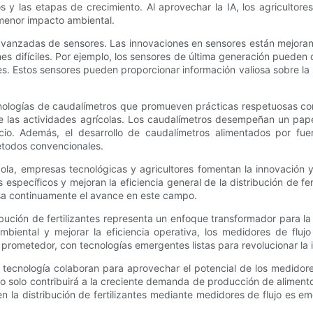
vos y las etapas de crecimiento. Al aprovechar la IA, los agriculto
 menor impacto ambiental.
avanzadas de sensores. Las innovaciones en sensores están mejoran
s difíciles. Por ejemplo, los sensores de última generación pueden 
tes. Estos sensores pueden proporcionar información valiosa sobre la 
ecnologías de caudalímetros que promueven prácticas respetuosas con
 de las actividades agrícolas. Los caudalímetros desempeñan un pap
icio. Además, el desarrollo de caudalímetros alimentados por fue
métodos convencionales.
cola, empresas tecnológicas y agricultores fomentan la innovación 
specíficos y mejoran la eficiencia general de la distribución de fer
lsa continuamente el avance en este campo.
ribución de fertilizantes representa un enfoque transformador para la
 ambiental y mejorar la eficiencia operativa, los medidores de flu
s prometedor, con tecnologías emergentes listas para revolucionar la i
ecnología colaboran para aprovechar el potencial de los medidores 
o solo contribuirá a la creciente demanda de producción de alimento
 en la distribución de fertilizantes mediante medidores de flujo es e