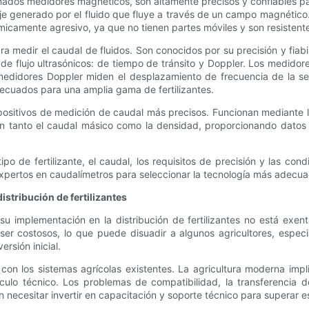
os medidores magnéticos, son altamente precisos y confiables para f
je generado por el fluido que fluye a través de un campo magnétic
ímicamente agresivo, ya que no tienen partes móviles y son resistent
ra medir el caudal de fluidos. Son conocidos por su precisión y fia
s de flujo ultrasónicos: de tiempo de tránsito y Doppler. Los medido
edidores Doppler miden el desplazamiento de frecuencia de la señal 
ecuados para una amplia gama de fertilizantes.
spositivos de medición de caudal más precisos. Funcionan mediante l
den tanto el caudal másico como la densidad, proporcionando datos c
o de fertilizante, el caudal, los requisitos de precisión y las cond
xpertos en caudalímetros para seleccionar la tecnología más adecu
istribución de fertilizantes
u implementación en la distribución de fertilizantes no está exenta
ser costosos, lo que puede disuadir a algunos agricultores, espec
rsión inicial.
con los sistemas agrícolas existentes. La agricultura moderna impl
culo técnico. Los problemas de compatibilidad, la transferencia de
n necesitar invertir en capacitación y soporte técnico para superar e