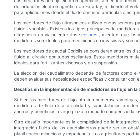
Los medidores de flujo electromagnéticos, a menudo denominad
de inducción electromagnética de Faraday, midiendo el volta
para aplicaciones donde el fluido contiene partículas o es qu
Los medidores de flujo ultrasónicos utilizan ondas sonoras pa
fluidos variables. Existen dos tipos principales de medidore
ultrasónica en viajar entre dos
sensores
, mientras que los m
medidores son ideales para mediciones no invasivas y son ad
Los medidores de caudal Coriolis se consideran entre los di
fluido al circular por tubos oscilantes. Estos medidores mi
ideales para fertilizantes viscosos y en suspensión.
La elección del caudalímetro depende de factores como el tip
deben evaluar sus necesidades específicas y consultar con e
Desafíos en la implementación de medidores de flujo en la d
Si bien los medidores de flujo ofrecen numerosas ventajas, s
medidores de flujo de alta calidad y su instalación pueden 
ahorros y beneficios a largo plazo a menudo compensan la inve
Otro desafío importante es la complejidad de la integración 
integración fluida de los caudalímetros puede ser un obstá
planificación minuciosa y experiencia. Los agricultores podría