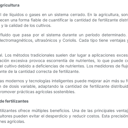
gricultura
 de líquidos o gases en un sistema cerrado. En la agricultura, so
recen una forma fiable de cuantificar la cantidad de fertilizante distr
y la calidad de los cultivos.
fluido que pasa por el sistema durante un período determinado. S
ectromagnéticos, ultrasónicos y Coriolis. Cada tipo tiene ventajas
al. Los métodos tradicionales suelen dar lugar a aplicaciones exces
cación excesiva provoca escorrentía de nutrientes, lo que puede co
l cultivo debido a deficiencias de nutrientes. Los medidores de flu
nte de la cantidad correcta de fertilizante.
as modernos y tecnologías inteligentes puede mejorar aún más su f
n de dosis variable, adaptando la cantidad de fertilizante distrib
promover prácticas agrícolas sostenibles.
de fertilizantes
ilizantes ofrece múltiples beneficios. Una de las principales venta
icultores pueden evitar el desperdicio y reducir costos. Esta precisió
nes agrícolas.