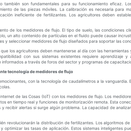
ujo también son fundamentales para su funcionamiento eficaz. Lo
miento de las piezas móviles. La calibración es necesaria para man
ación ineficiente de fertilizantes. Los agricultores deben establ
to de los medidores de flujo. El tipo de suelo, las condiciones cl
emplo, un alto contenido de partículas en el fluido puede causar incru
res y seleccionar medidores de flujo diseñados para soportar las co
que los agricultores deben mantenerse al día con las herramientas y
patibilidad con sus sistemas existentes requiere aprendizaje y 
informados a través de foros del sector y programas de capacitaci
ante tecnología de medidores de flujo
s emocionantes, con la tecnología de caudalímetros a la vanguardia
colas.
 Internet de las Cosas (IoT) con los medidores de flujo. Los medidor
tos en tiempo real y funciones de monitorización remota. Esta conecti
os y recibir alertas si surge algún problema. La capacidad de analiza
.
mbién revolucionarán la distribución de fertilizantes. Los algoritmo
s y optimizar las tasas de aplicación. Estos sistemas inteligentes