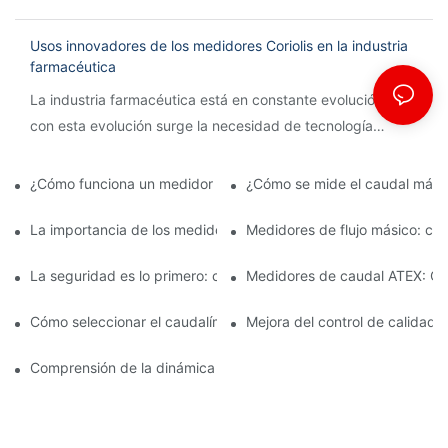
Usos innovadores de los medidores Coriolis en la industria
farmacéutica
La industria farmacéutica está en constante evolución y
con esta evolución surge la necesidad de tecnología
innovadora para agilizar los procesos y garantizar la
precisión.
¿Cómo funciona un medidor de caudal Coriolis?
¿Cómo se mide el caudal mási
La importancia de los medidores de flujo másico en la fabricac
Medidores de flujo másico: car
La seguridad es lo primero: comprensión de los caudalímetros 
Medidores de caudal ATEX: Cum
Cómo seleccionar el caudalímetro ATEX adecuado para aplicaci
Mejora del control de calidad 
Comprensión de la dinámica de la medición del flujo másico de C