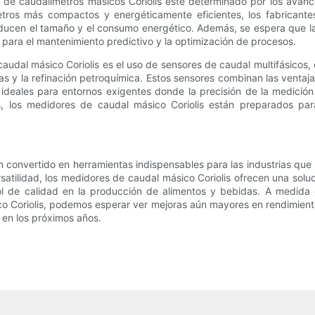
a de caudalímetros másicos Coriolis esté determinado por los avance
etros más compactos y energéticamente eficientes, los fabricante
educen el tamaño y el consumo energético. Además, se espera que la
 para el mantenimiento predictivo y la optimización de procesos.
udal másico Coriolis es el uso de sensores de caudal multifásicos
as y la refinación petroquímica. Estos sensores combinan las ventaja
 ideales para entornos exigentes donde la precisión de la medició
es, los medidores de caudal másico Coriolis están preparados pa
 convertido en herramientas indispensables para las industrias que 
rsatilidad, los medidores de caudal másico Coriolis ofrecen una sol
ol de calidad en la producción de alimentos y bebidas. A medida q
co Coriolis, podemos esperar ver mejoras aún mayores en rendimiento
 en los próximos años.