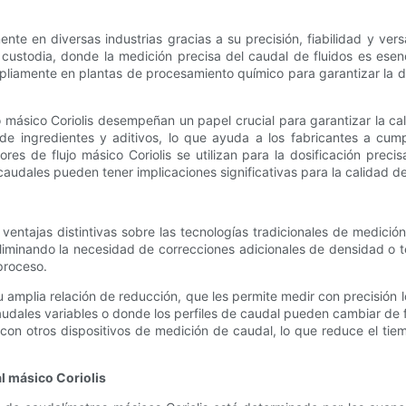
te en diversas industrias gracias a su precisión, fiabilidad y versat
 custodia, donde la medición precisa del caudal de fluidos es esen
iamente en plantas de procesamiento químico para garantizar la do
jo másico Coriolis desempeñan un papel crucial para garantizar la c
e ingredientes y aditivos, lo que ayuda a los fabricantes a cumpl
ores de flujo másico Coriolis se utilizan para la dosificación prec
dales pueden tener implicaciones significativas para la calidad de
ventajas distintivas sobre las tecnologías tradicionales de medici
liminando la necesidad de correcciones adicionales de densidad o t
proceso.
u amplia relación de reducción, que les permite medir con precisión
caudales variables o donde los perfiles de caudal pueden cambiar d
on otros dispositivos de medición de caudal, lo que reduce el tiem
l másico Coriolis