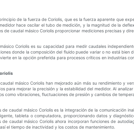
rincipio de la fuerza de Coriolis, que es la fuerza aparente que ex
l medidor hace oscilar el tubo de medición, y la magnitud de la defle
es de caudal másico Coriolis proporcionar mediciones precisas y dire
 másico Coriolis es su capacidad para medir caudales independiente
ciones donde la composición del fluido puede variar o no está bien 
nvierte en la opción preferida para procesos críticos en industrias c
oriolis
caudal másico Coriolis han mejorado aún más su rendimiento y versa
 para mejorar la precisión y la estabilidad del medidor. Al analizar
 como vibraciones, fluctuaciones de presión y cambios de temperat
de caudal másico Coriolis es la integración de la comunicación inal
gente, tableta o computadora, proporcionando datos y diagnósticos
 de caudal másico Coriolis ahora incorporan funciones de autodiag
así el tiempo de inactividad y los costos de mantenimiento.