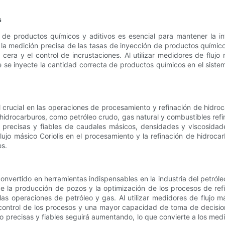
s
isa de productos químicos y aditivos es esencial para mantener la i
 la medición precisa de las tasas de inyección de productos químico
 cera y el control de incrustaciones. Al utilizar medidores de fluj
 se inyecte la cantidad correcta de productos químicos en el sistema
rucial en las operaciones de procesamiento y refinación de hidroca
hidrocarburos, como petróleo crudo, gas natural y combustibles refi
 precisas y fiables de caudales másicos, densidades y viscosidade
flujo másico Coriolis en el procesamiento y la refinación de hidroca
es.
onvertido en herramientas indispensables en la industria del petróleo y
e la producción de pozos y la optimización de los procesos de refi
e las operaciones de petróleo y gas. Al utilizar medidores de flujo
control de los procesos y una mayor capacidad de toma de decision
 precisas y fiables seguirá aumentando, lo que convierte a los medid