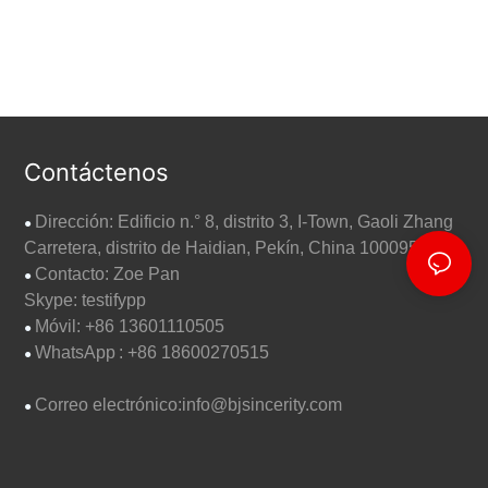
Contáctenos
Dirección: Edificio n.° 8, distrito 3, I-Town, Gaoli Zhang
●
Carretera, distrito de Haidian, Pekín, China 100095
Contacto: Zoe Pan
●
Skype: testifypp
Móvil: +86 13601110505
●
WhatsApp
: +86 18600270515
●
Correo electrónico:
info@bjsincerity.com
●