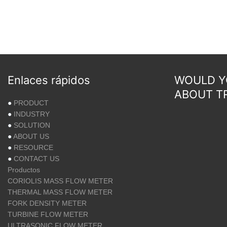
Enlaces rápidos
WOULD YO
ABOUT T
●
PRODUCT
●
INDUSTRY
●
SOLUTION
●
ABOUT US
●
RESOURCE
●
CONTACT US
Productos
CORIOLIS MASS FLOW METER
THERMAL MASS FLOW METER
FORK DENSITY METER
TURBINE FLOW METER
ULTRASONIC FLOW METER