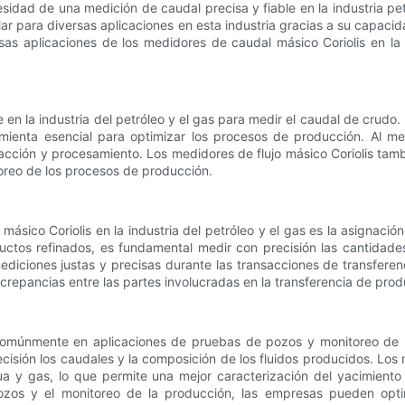
sidad de una medición de caudal precisa y fiable en la industria pe
lar para diversas aplicaciones en esta industria gracias a su capac
rsas aplicaciones de los medidores de caudal másico Coriolis en la
 en la industria del petróleo y el gas para medir el caudal de crudo
mienta esencial para optimizar los procesos de producción. Al m
tracción y procesamiento. Los medidores de flujo másico Coriolis tam
toreo de los procesos de producción.
 másico Coriolis en la industria del petróleo y el gas es la asignaci
uctos refinados, es fundamental medir con precisión las cantidades
 mediciones justas y precisas durante las transacciones de transfer
screpancias entre las partes involucradas en la transferencia de prod
 comúnmente en aplicaciones de pruebas de pozos y monitoreo de pr
cisión los caudales y la composición de los fluidos producidos. Los
a y gas, lo que permite una mejor caracterización del yacimiento y
pozos y el monitoreo de la producción, las empresas pueden opt