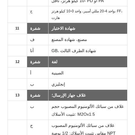
-10 كيلو هرتز، ناقل PD أو PA
واحد 4-20 مللي أمبير، واحد 0-10 كيلو هرتز، FF،
ج
هارت
شهادة الاختبار
شفرة
11
مصنع، شهادة المصنع
ف
GB، شهادة الطرف الثالث
أنا
لغة
شفرة
12
الصينية
أ
إنجليزي
ب
غلاف جهاز الإرسال؛
شفرة
13
غلاف من سبائك الألومنيوم المصبوب حجم
ب
تثبيت الأسلاك: M2Ox1.5
غلاف من سبائك الألومنيوم المصبوب
ج
مقاس تثبيت الأسلاك: 1/2 بوصة NPT