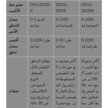
DN10-
DN10-
DN1-DN30
حجم خط
DN300
DN25
0
الأنابيب
0-1000
0-1500
0-1 كجم/
معدل
كجم/ساعة
كجم/ساعة
ساعة
التدفق
الأدنى
0-1000
0-10 طن/
0-1000 طن/
أقصى
طن/ساعة
ساعة
ساعة
معدل
تدفق
أكثر شيوعًا
أكثر شعبية م
نطاق التدفق
مع أنابيب ذ
ع موزعات ال
المُعاير قابل
ات حجم أك
غاز الطبيعي
للضغط.
بر من DN
المضغوط/غا
النوع
80، مع حج
ز البترول الم
النموذجي
م أصغر وان
سال/الغاز ال
الكلاسيكي
صفات
خفاض ضغ
طبيعي المسا
ذو تاريخ يزيد
ط أقل. منا
ل، مع حجم أ
عن 30 عامًا.