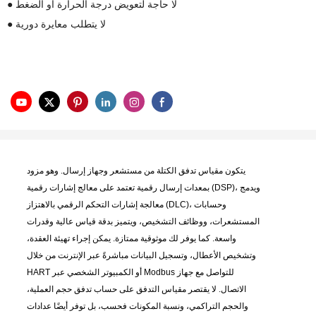
لا
حاجة لتعويض درجة الحرارة أو الضغط
●
لا يتطلب معايرة دورية
●
يتكون مقياس تدفق الكتلة من مستشعر وجهاز إرسال. وهو مزود
بمعدات إرسال رقمية تعتمد على معالج إشارات رقمية (DSP)، ويدمج
معالجة إشارات التحكم الرقمي بالاهتزاز (DLC)، وحسابات
المستشعرات، ووظائف التشخيص، ويتميز بدقة قياس عالية وقدرات
واسعة. كما يوفر لك موثوقية ممتازة. يمكن إجراء تهيئة العقدة،
وتشخيص الأعطال، وتسجيل البيانات مباشرةً عبر الإنترنت من خلال
HART أو الكمبيوتر الشخصي عبر Modbus للتواصل مع جهاز
الاتصال. لا يقتصر مقياس التدفق على حساب تدفق حجم العملية،
والحجم التراكمي، ونسبة المكونات فحسب، بل توفر أيضًا عدادات