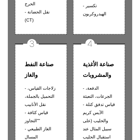
الحرج
- تكسير
- نقل الحضانة
الهيدروكربون
(CT)
صناعة الأغذية
صناعة النفط
والمشروبات
والغاز
- الدفعة،
- زلاجات القياس،
الجرعات، التعبئة
التحميل بالجملة،
- قياس تدفق كتلة
نقل الأنابيب
الآيس كريم
- قياس كثافة
والحليب (على
"التجاوز"
سبيل المثال عند
- الغاز الطبيعي
استقبال الحليب
المسال