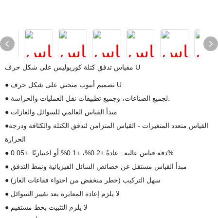
مقياس تدفق كتلة كوريوليس على شكل حرف U
U
تصميم أنبوب منحني على شكل حرف
●
الصناعات، وجميع تطبيقات نقل العمليات والحراسة.
لجميع
●
مبدأ القياس
العالمي
للسوائل والغازات
●
القياس
متعدد المتغيرات
- القياس المتزامن لتدفق الكتلة والكثافة ودرجة
●
الحرارة
: عادةً ±0.2%، ±0.1% أو اختياريًا: ±0.05%
دقة قياس
عالية
●
مبدأ
القياس
مستقل عن خصائص السائل الفيزيائية ونمط التدفق
●
سهل
التركيب (خطر منخفض من احتواء فقاعات الغاز)
●
لا
يلزم إعادة المعايرة بعد تغيير السوائل
●
لا
يلزم التثبيت بخط مستقيم
●