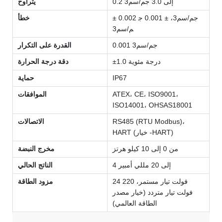
0.2 إلى 3.0 جم/سم3
يتراوح
± 0.002 جم/سم3، ± 0.001 ج
خطأ
م/سم3
0.001 جم/سم3
القدرة على التكرار
±1.0 درجة مئوية
دقة درجة الحرارة
IP67
حماية
ATEX، CE، ISO9001،
الموافقات
ISO14001، OHSAS18001
RS485 (RTU Modbus)،
الاتصالات
HART (خيار -HART)
من 0 إلى 10 كيلو هرتز
مخرج النبضة
4 إلى 20 مللي أمبير
الناتج الحالي
24 فولت تيار مستمر، 220
مزود الطاقة
فولت تيار متردد (خيار مصدر
الطاقة العالمي)