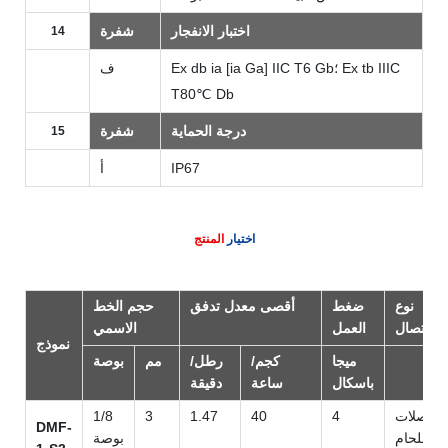
اختبار الانفجار
شفرة
14
Ex db ia [ia Ga] IIC T6 Gb؛ Ex tb IIIC
ف
T80℃ Db
درجة الحماية
شفرة
15
IP67
أ
اختيار
المنتج
نوع
ضغط
أقصى معدل تدفق
حجم الخط
الاتصال
العمل
الاسمي
نموذج
ميجا
كجم/
رطل/
مم
بوصة
باسكال
ساعة
دقيقة
وصلات
4
40
1.47
3
1/8
DMF-
اللحام
بوصة