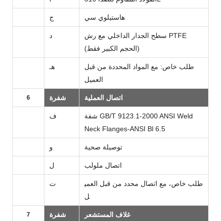
هاستيلوي سي
ج
سطح الجدار الداخلي مع رش PTFE
د
(الحجم الكبير فقط)
طلب خاص: مع المواد المحددة من قبل
هـ
العميل
اتصال العملية
شفرة
6
شفة GB/T 9123.1-2000 ANSI Weld
ف
Neck Flanges-ANSI Bl 6.5
توصيلة صحية
و
اتصال ملولب
ل
طلب خاص، مع اتصال محدد من قبل العمي
ت
ل
غلاف المستشعر
شفرة
7