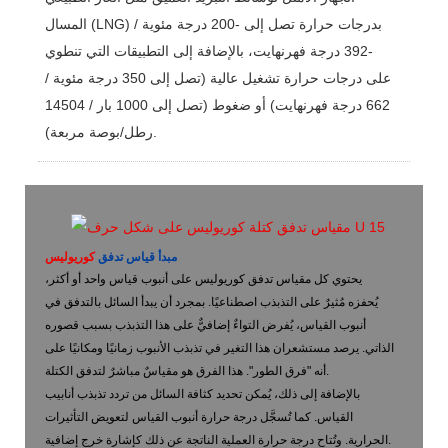
المسال (LNG) بدرجات حرارة تصل إلى -200 درجة مئوية /
-392 درجة فهرنهايت، بالإضافة إلى التطبيقات التي تنطوي
على درجات حرارة تشغيل عالية (تصل إلى 350 درجة مئوية /
662 درجة فهرنهايت) أو ضغوط (تصل إلى 1000 بار / 14504
رطل/بوصة مربعة).
مبدأ قياس تدفق
كوريوليس
يحتوي كل مقياس تدفق كوريوليس على أنبوب قياس واحد أو أكثر،
يُحفزه مُثيرٌ على التذبذب اصطناعيًا. بمجرد أن يبدأ السائل بالتدفق في
أنبوب القياس، يُفرض التواءٌ إضافيٌّ على هذا التذبذب بسبب قصوره
الذاتي. يرصد مستشعران هذا التغير في تذبذب الأنبوب زمانيًا ومكانيًا على
أنه "فرق الطور". هذا الفرق هو مقياسٌ مباشرٌ لتدفق الكتلة.
بالإضافة إلى ذلك، يُمكن تحديد كثافة السائل من تردد تذبذب أنابيب
القياس. كما تُسجَّل درجة حرارة أنبوب القياس لتعويض التأثيرات
الحرارية. وتُتاح درجة حرارة العملية الناتجة عن ذلك كإشارة خرج إضافية.