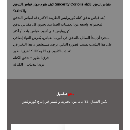
كيف يقوم جهاز قياس التدفق Sincerity Coriolis بقياس تدفق الكتلة
والكثافة؟
يُعد قياس تدفق كتلة كوريوليس الطريقة الأكثر دقة لقياس التدفق
لمجموعة واسعة من العمليات الصناعية. يحتوي كل مقياس تدفق
كوريوليس على أنبوب قياس واحد أو أكثر.
بمجرد أن يبدأ السائل بالتدفق في أنبوب القياس، يُفرض التواء إضافي
على هذا التذبذب بسبب قصوره الذاتي. يرصد مستشعران هذا التغير في
تذبذب الأنبوب زمانًا ومكانًا كـ"فرق الطور".
فرق الطور = تدفق الكتلة
تردد التذبذب = الكثافة
منتج
تفاصيل
بكين الصدق، 32 عاما من الخبرة، والتميز في إنتاج كوريوليس.