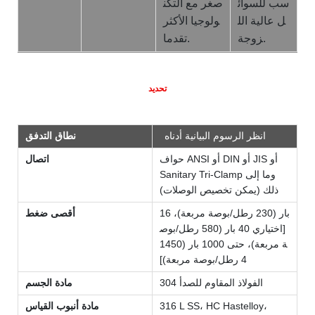
سب للسوائ
صغر مع التكن
ل عالية الل
ولوجيا الأكثر
زوجة.
تقدما.
تحديد
انظر الرسوم البيانية أدناه
نطاق التدفق
حواف ANSI أو DIN أو JIS أو
اتصال
Sanitary Tri-Clamp وما إلى
ذلك (يمكن تخصيص الوصلات)
16 بار (230 رطل/بوصة مربعة)،
أقصى ضغط
[اختياري 40 بار (580 رطل/بوص
ة مربعة)، حتى 1000 بار (1450
4 رطل/بوصة مربعة)]
الفولاذ المقاوم للصدأ 304
مادة الجسم
316 L SS، HC Hastelloy،
مادة أنبوب القياس