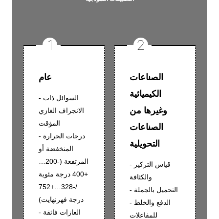
الصناعات
عام
الكيميائية
- السوائل ذات
وغيرها من
الانجراف الغازي
المؤقت
الصناعات
- درجات الحرارة
التحويلية
المنخفضة أو
المرتفعة (-200…
- قياس التركيز
+400 درجة مئوية
والكثافة
/-328…+752
- التحميل بالجملة
درجة فهرنهايت)
- الدفع والخلط
- الغازات فائقة
للمفاعلات