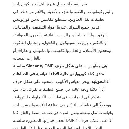
من الصناعات، مثل علوم الحياة، والكيماويات،
والبتروكيماويات، والنفط والغاز، والأغذية، والأهم من ذلك، في
تطبيقات نقل العناوين. تستطيع مقاييس تدفق كوريوليس
قياس جميع السوائل تقريبًا: مواد التنظيف، والمذيبات،
والوقود، والنفط الخام، والزيوت النباتية، والدهون الحيوانية،
واللاتكس، وزيوت السيليكون، والكحول، ومحاليل الفاكهة،
ومعجون الأسنان، والخل، والكاتشب، والمايونيز، والغازات أو
الغازات المسالة.
سلسلة Sincerity DMF على شكل حرف U هي مقاييس
تدفق كتلة كوريوليس عالية الأداء القياسية في الصناعات
التحويلية.
يوفر مقياس الأنابيب المنحنية على شكل حرف U
أداءً فائقًا ودقة عالية في جميع التطبيقات تقريبًا، بدءًا من
التحكم في العمليات في تطبيقات الكيماويات البترولية،
ووصولًا إلى قياسات التركيز في صناعة الأغذية والمشروبات،
وقياسات نقل وتعبئة ونقل المواد في صناعة النفط والغاز. كما
تجعل خياراتها المتطورة سلسلة DMF-1 على شكل حرف U
الجهاز الأمثل لوسائط التبريد العميق مثل الغاز الطبيعي