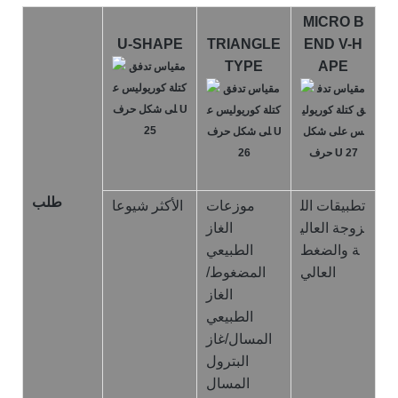
MICRO B
U-SHAPE
TRIANGLE
END V-H
TYPE
APE
طلب
تطبيقات الل
موزعات
الأكثر شيوعا
زوجة العالي
الغاز
ة والضغط
الطبيعي
العالي
المضغوط/
الغاز
الطبيعي
المسال/غاز
البترول
المسال