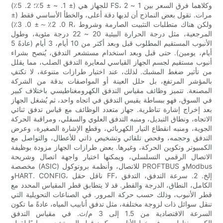
للجهاز هي (± 1. ~ ± 5٪؛ 2. 5٪) FS، وكلاهما فرق السعر بين 1 ~ 2
مرات. تقول بعض النماذج أن لديها دقة أعلى، والخطأ الأساسي فقط (±
0. 2٪～± 0. 3٪) R، ولكن هناك متطلبات التثبيت الصارمة وشروط
المرجعية، مثل درجة الحرارة البيئية 20 ~ 22 درجة مئوية، وطول
الأنبوب المستقيم المطلوب قبل وبعد أكثر من 10 أيام، 3 أيام (عادةً 5
أيام، يومين). حتى قبل وبعد استخدام مستشعر التدفق، يُنصح بشراء
أنبوب مستقيم لجسم الجهاز القياسي لمعايرة التدفق الصلب، مما يقلل
من تأثير ضغط المشبك. لذلك، عند اختيار طرازات متنوعة، لا تكتفِ
بالمؤشر المرتفع، بل حلل العينة أو المواصفات بدقة من الشركة
المصنعة. تتميز وظائف مقياس التدفق الكهرومغناطيسي باختلاف كبير
في السوق، فهو ببساطة يقيس التدفق في اتجاه واحد، ثم يُشغل الجهاز
بعد إخراج إشارة تناظرية. جهاز متعدد الوظائف مع قياس تدفق ثنائي
الاتجاه، ونطاق التبديل، ومنبه التدفق العلوي والسفلي، ومراقبة الحركة
الجوية، ومنبه انقطاع التيار الكهربائي، وقطع الإشارة الصغيرة، وعرض
التدفق وحجمه، وفحص تلقائي وتشخيص ذاتي للأعطال، والتواصل مع
الكمبيوتر وتكوين الحركة، وغيرها. بعض طرازات الجهاز مزودة بوظيفة
الاتصال الرقمي التسلسلي، ويمكنها اختيار واجهة اتصال وشريحة
مخصصة (ASIC) للاتصال، وأنظمة بروتوكول PROFTBUS وModbus
وHART. CONFIG، ناقل حقل FF، إلخ. 2. سرعة التدفق، التدفق
الكامل، النطاق، الدرجة والقطر. قد لا يتطابق قطر المقياس المحدد مع
قطر الأنبوب، وذلك حسب حركة المرور. في الصناعات التحويلية التي
تنقل سوائل ذات لزوجة مختلفة، مثل تدفق أنابيب المياه، عادةً ما تكون
السرعة الاقتصادية من 1.5 إلى 3 م/ث. في مقياس التدفق
الكهرومغناطيسي في خط الأنابيب، يكون قطر المستشعر مساويًا لقطر