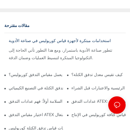
مقالات مقترحة
استخدامات مبتكرة لأجهزة قياس كوريوليس في صناعة الأدوية
تتطور صناعة الأدوية باستمرار، ومع هذا التطور تأتي الحاجة إلى
التكنولوجيا المبتكرة لتبسيط العمليات وضمان الدقة.
كيف تقيس معدل تدفق الكتلة؟
كيف يعمل مقياس التدفق كوريوليس؟
ت الرئيسية والاعتبارات قبل الشراء
أهمية مقاييس تدفق الكتلة في التصنيع الكيميائي
جال النفط والغاز
السلامة أولاً: فهم عدادات التدفق ATEX للبيئات الخطرة
 قياس كثافة كوريوليس في الإنتاج
اختيار مقياس التدفق ATEX المناسب لتطبيقات المواد القابلة للاشتعال
فهم ديناميكيات قياس تدفق الكتلة كوريوليس