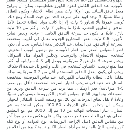
الأنبوب. عند التدفق الكامل للقوة الكهرومغناطيسية، يمكن أن يتراوح
معدل تدفق السائل بين 1 و10 م/ث ضمن نطاق الاختيار، ويكون النطاق
واسعًا نسبيًا. لا توجد قيود على سرعة الحد من حيث المبدأ، ومع ذلك،
يُوصى عمومًا بألا تتجاوز 5 م/ث، إلا إذا كانت مواد البطانة تتحمل تآكل
التدفق والتطبيق الفعلي. نادرًا ما يتجاوز 7 م/ث، وأكثر من 10 م/ث
نادرًا. عادةً ما يكون حد سرعة التدفق الكامل 1 م/ث، وبعض نماذج
الأجهزة 0.5 م/ث. بعض المشاريع الجديدة تعمل في أنابيب منخفضة
السرعة أو التدفق. في البداية، عند التفكير بدقة القياس، يجب أن يكون
قطر المقياس أصغر من قطر الأنبوب، مع توصيل أنبوب التخفيض.
يُستخدم لسهولة الالتصاق والترسيب وتكلس المواد مثل السوائل،
ويختار سرعة لا تقل عن 2 متر/ثانية، ويصل إلى 3-4 متر/ثانية أو أكثر،
مما يمنع ترسب الالتصاق. يُستخدم في اللب والسوائل شديدة الاحتكاك،
ويجب أن يكون معدل التدفق المستخدم أقل من 2-3 متر/ثانية، وذلك
لتقليل تآكل البطانة والأقطاب الكهربائية. عند قياس الموصلية المنخفضة
للسائل عند عتبة قريبة، يجب اختيار السرعة المنخفضة (أقل من صفر،
5-1 متر/ثانية) قدر الإمكان، مما يزيد من سرعة التدفق ويزيد من
الضوضاء، بينما يهتز الناتج. مقياس التدفق الكهرومغناطيسي كبير نسبيًا،
وعادةً لا يقل نطاق الدرجات عن 20، مع وظيفة التبديل التلقائي للجهاز،
ويمكن أن يتجاوز نطاق الدرجات 50-100. يمكن استخدامه في
المنازل. عيار المنتجات النهائية من 10 مم إلى 3000 مم، مع التطبيق
الفعلي هو في الغالب مع قطر صغير، ولكن على عكس معظم مبدأ آخر
من مقياس التدفق (مثل الإزاحة، التوربينات، نوع الدوامة أو نوع كتلة
كوريوليس، الخ) بالمقارنة مع أداة القطر الكبير نسبة كبيرة من أعلاه هو