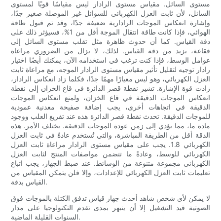
مستوى السائل. مقياس مستوى الرادار ليس مقياسًا قويًا لمستوى
السائل، لأن ثابت العزل الكهربائي للسوائل غير الموصلة صغير جدًا،
وإشارة انعكاس الموجات الرادارية ضعيفة جدًا، وقد تم قبول طاقة
الهوائي، فإذا كانت طاقة انتقال الموجة أقل من 1%، فسيؤثر ذلك على
دقة القياس. كما أن حدوث ظاهرة مثل تقلب مستوى السائل إلى
فقاعة، يزيد من دقة القياس. لذلك، لا يزال من الضروري مراعاة
عوامل الوسط، فإذا كنت ترغب في استخدامه الآن، يمكنك أيضًا اختيار
رادار توجيه لتقليل تأثير مقياس مستوى الرادار الموجه، مع مراعاة ثابت
العزل الكهربائي، وهو ليس معيارًا مهمًا جدًا، فكلما زاد انعكاس الرادار،
زادت قوة الإشارة. تشير نقطة قصر الدائرة في قاع الخزان إلى نقطة
انعكاس الموجات الدقيقة في قاع الخزان، ولمنع انعكاس الموجات
الدقيقة في اتجاهات أخرى، يجب إضافة صفيحة معدنية عمودية
للموجات الدقيقة. تحدث نقطة قصر الدائرة هذه عند تفريغ العلب ووجود
مادة ما، مما يؤدي إلى زمن عودة الموجات الدقيقة. يختلف الأمر. هذه
الدقة أقل من الطريقة المباشرة، والتي تُستخدم عادةً في ثابت العزل
الكهربائي 1.8. يجب على مقياس مستوى الرادار مراعاة ثابت العزل
الكهربائي للوسط، وعادةً ما تتضمن مواصفات المنتج لثابت العزل
الكهربائي مجموعة متنوعة من الوسائط. عند ضبط الجهاز، يجب اتباع
تعليمات ثابت العزل الكهربائي للإعدادات، وإلا فلن يتمكن المقياس من
القياس بدقة.
لا يمكن لأي شخص شاهد أحدث جهاز قياس تدفق الكتلة بالموجات فوق
الصوتية قيد التشغيل إلا أن ينبهر بمدى تقدم التكنولوجيا على مدار
السنوات القليلة الماضية.