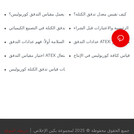
كيف تقيس معدل تدفق الكتلة؟
كيف يعمل مقياس التدفق كوريوليس؟
ت الرئيسية والاعتبارات قبل الشراء
أهمية مقاييس تدفق الكتلة في التصنيع الكيميائي
جال النفط والغاز
السلامة أولاً: فهم عدادات التدفق ATEX للبيئات الخطرة
 قياس كثافة كوريوليس في الإنتاج
اختيار مقياس التدفق ATEX المناسب لتطبيقات المواد القابلة للاشتعال
فهم ديناميكيات قياس تدفق الكتلة كوريوليس
جميع الحقوق محفوظة © 2025 لمجموعة بكين الإخلاص. |
خريطة الموقع