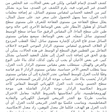
كشف الصدى لإتمام القياس. ولكن في بعض الحالات، عند التخلص من
الصدى غير المرغوب فيه، يلزم الكشف عن الصدى، مما يزيد بشكل
كبير من التعقيد الحسابي لمقياس مستوى السائل، ثم إضافة معلمات
ثابت العزل، مما يسهل الحصول على سعر جيد. على سبيل المثال،
يقلل سطح الفقاعة من مستوى الفقاعة للتعرف على مستوى سطح
السائل أو هطول الأمطار على بعض الوسائط الأخرى (في حالة وجود
طين على سطح الماء). لأن المقياس الرقيق جدًا سيأخذ سطح الوسيط
كمستوى سائل أسفله. في بعض الوسائط، سيضع مقياس مستوى
السائل صدى قاع الخزان كإشارة مستوى سائل. أيضًا: القطب المزدوج
أو الغلاف المحوري لمقياس مستوى الرادار الموجي الموجه لاختلاف
التفاعل بين القطبين فوق السطح أو الوسط. في هذه الحالات، يمكن أن
يؤدي الحق في إضافة ثابت العزل إلى تقليل التعقيد الحسابي بشكل
كبير، في بعض الأحيان أو يجب أن يكون كذلك، لذلك بناءً على النوع
والغرض والهيكل، سيتطلب بعض مقياس مستوى الرادار ثابت العزل،
بينما يتطلب البعض الآخر حساسية. مقياس مستوى الرادار لا يتم قياسه
وفقًا لثابت العزل للوسط المقاس. تجدر الإشارة إلى أن مقياس مستوى
الرادار يُحسب بناءً على حساب موجة الرادار للزمن المستخدم لقياس
سطح الجسم. ويُحدد ثابت العزل الكهربائي للوسط المقاس كأحد
شروط انعكاسية الرادار. موجة الرادار الفاشلة هي موجة
كهرومغناطيسية، تتأثر انعكاسيتها بالشروط التالية: معامل الاختزال
يتناسب طرديًا مع الجذر التربيعي للتوصيل الكهربائي والنفاذية
المغناطيسية، ويتناسب عكسيًا مع الجذر التربيعي لثابت العزل. أي أن
ثابت العزل هو الهدف، فكلما قل معدل التوهين، زاد معدل الانعكاسية.
لذا، فإن ثابت العزل الكبير يعني انعكاسية قوية - شدة إشارة عالية.