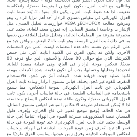
وبالتالي، مع ثابت العزل، يكون التوهين المتوسط ​​صغيرًا، وانعكاسية
ضعيفة، لذا عند ضبط ثابت العزل، يكون ذلك مفيدًا. 2. يُعد ضبط ثابت
العزل الكهربائي في مقياس مستوى الرادار أحد أهم مزايا الرادار، وهو
خوارزميات تحليل الصدى، مثل VEGA وECHOFOX ومرشح معالجة
الإشارات وخاصية المنطق الضبابي. إنه نموذج معقد للغاية، يعتمد على
مجموعة متنوعة من المعلمات الحالية، وتحليل شامل للعلاقة بين بعضها
البعض، وتوافق جيد مع ZUI، بما في ذلك ثابت العزل للوسط، وهو ثابت
على الرغم من نفسه. دقة هذه المعلمات ليست أعلى من المعلمات
الأخرى، ولكن قد يكون الفرق في الكمية الثابتة أكبر، مثل حمض
الكبريتيك الذي يبلغ حوالي 80 ضعفًا، والأسيتون الذي يبلغ فرقه 80
ضعفًا. تنعكس موجة الرادار في القاع، وهي عملية معقدة للغاية.
لتحديدها وتحليلها وحسابها، يجب أن تكون دقيقة. شدة الانبعاث مهمة،
لكنها عملية جيدة، فزيادة شدة الانبعاث أمرٌ غير مُجدٍ، فالاستخدام
المفرط للقوة غير مُجدٍ. يختلف قياس مستوى الرادار ومادة ثابت العزل
الكهربائي عن ثابت العزل الكهربائي لموجة الانعكاس، مما يسمح
باستخدامه في القياسات الطبقية. في حالة قياسات أخرى، يكون ثابت
العزل الكهربائي صغيرًا، وتكون طاقة نبضة انعكاس السطح منخفضة،
لذا لا يُمكن استخدام طريقة الانعكاس المباشر لقياس مستوى السائل.
في هذه الحالة، يُوضع موضع قصير في قاع الخزان، ويُعرف طول
المسبار. نبضة الميكروويف بسرعة الضوء في الهواء، تتباطأ (في حالة
الوسط، يعتمد على ثابت العزل الكهربائي). عند عودة الموجة في حالة
قصر الدائرة، يُعرف زمن عودة الموجات الدقيقة في الهواء، ولحساب
انعكاس الموجات الدقيقة وفرق زمن عودتها، يتناسب الفرق طرديًا مع