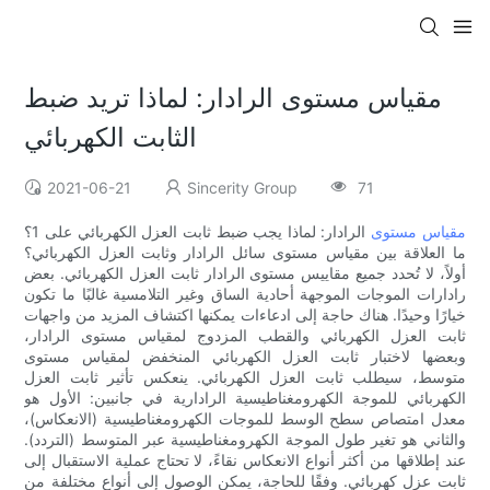
مقياس مستوى الرادار: لماذا تريد ضبط
الثابت الكهربائي
2021-06-21
Sincerity Group
71
مقياس مستوى
الرادار: لماذا يجب ضبط ثابت العزل الكهربائي على 1؟
ما العلاقة بين مقياس مستوى سائل الرادار وثابت العزل الكهربائي؟
أولاً، لا تُحدد جميع مقاييس مستوى الرادار ثابت العزل الكهربائي. بعض
رادارات الموجات الموجهة أحادية الساق وغير التلامسية غالبًا ما تكون
خيارًا وحيدًا. هناك حاجة إلى ادعاءات يمكنها اكتشاف المزيد من واجهات
ثابت العزل الكهربائي والقطب المزدوج لمقياس مستوى الرادار،
وبعضها لاختبار ثابت العزل الكهربائي المنخفض لمقياس مستوى
متوسط، سيطلب ثابت العزل الكهربائي. ينعكس تأثير ثابت العزل
الكهربائي للموجة الكهرومغناطيسية الرادارية في جانبين: الأول هو
معدل امتصاص سطح الوسط للموجات الكهرومغناطيسية (الانعكاس)،
والثاني هو تغير طول الموجة الكهرومغناطيسية عبر المتوسط ​​(التردد).
عند إطلاقها من أكثر أنواع الانعكاس نقاءً، لا تحتاج عملية الاستقبال إلى
ثابت عزل كهربائي. وفقًا للحاجة، يمكن الوصول إلى أنواع مختلفة من