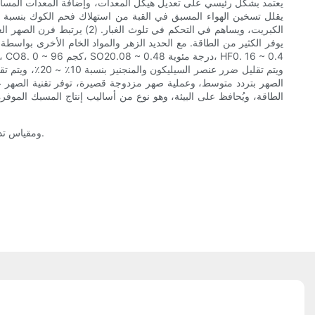
يعتمد بشكل رئيسي على تعديل هيكل المعدات، وإضافة المعدات المساعد
الكبريت، ويساهم في التحكم ف
الصهر بتردد متوسط، وعملية صهر مزدوجة قصيرة، توفر تقنية الصهر عملي
الطاقة، ويُحافظ على البيئة، وهو نوع من أساليب إنتاج المسبك الموفرة
بفضل فوائد مقياس تدفق الكتلة كوريوليس على شكل V ومقياس تدفق التوربينات منخفض التدفق، أصبح مصطلحًا شائعًا في سوق مصنعي مقياس كثافة الشوكة.