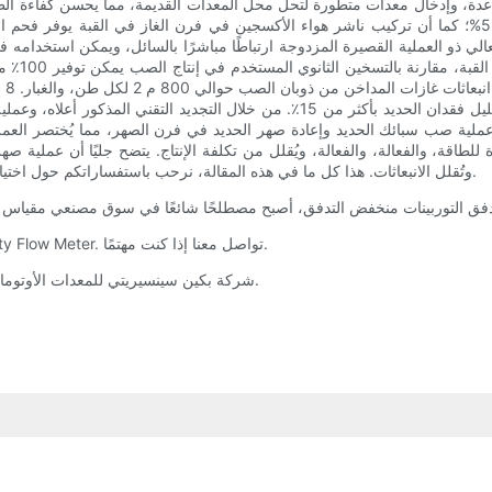
ة، وإدخال معدات متطورة لتحل محل المعدات القديمة، مما يحسن كفاءة الطاقة،
ي تلوث الغبار. (2) يرتبط فرن الصهر العالي ذو العملية القصيرة المزدوجة ارتباطًا مباشرًا بالسائل
ة صب سبائك الحديد وإعادة صهر الحديد في فرن الصهر، مما يُختصر العملية بفع
 للطاقة، والفعالة، والفعالة، ويُقلل من تكلفة الإنتاج. يتضح جليًا أن عملية 
من الشركة المصنعة، أو عروض الأسعار، وما إلى ذلك.
وتُقلل الانبعاثات. هذا كل ما في هذه المقالة، نرحب باستفساراتكم حول اختيا
لمزيد من النصائح والإرشادات، تفضل بزيارة موقعنا الإلكتروني Sincerity Flow Meter. تواصل معنا إذا كنت مهتمًا.
شركة بكين سينسيريتي للمعدات الأوتوماتيكية المحدودة، التي تفتخر بمقياس تدفق الكتلة للتطبيق بطرق مختلفة.