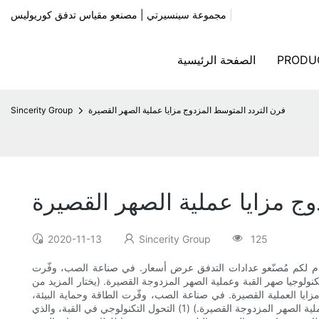
|
مجموعة سينسيرتي | مصنعو مقياس تدفق كوريوليس
PRODU
الصفحة الرئيسية
فرن التردد المتوسط ​​المزدوج مزايا عملية الصهر القصيرة
Sincerity Group
دوج مزايا عملية الصهر القصيرة
2020-11-13
Sincerity Group
125
دم لكم مُصنّعو عدادات التدفق عرض أسعار. في صناعة الصب، وفّرت
نولوجيا صهر القبة وعملية الصهر المزدوجة القصيرة. (يختار المزيد من
ا العملية القصيرة. في صناعة الصب، وفّرت الطاقة وحماية البيئة،
وحقق عمال المسابك الصينيون نجاحًا كبيرًا في الخارج. ينقسم نظام الصهر وقياسات التسخين بشكل رئيسي إلى جانبين: إصلاح تكنولوجيا صهر القبة وعملية الصهر المزدوجة القصيرة.) (1) التحول التكنولوجي في القبة، والذي