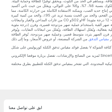
 ويساهم في الحد من التلوث، ويحقق توفيرًا للطاقة وحماية البيئة.
يقلل تسخين الهواء المسبق في القبة من استهلاك فحم الكوك بنسبة 5%؛ كما أن تركيب ناشر هواء الأكسجين في فرن الغاز في القبة يوفر فحم الكوك بنسبة 6%، 7%، و6% على التوالي، ويقلل من خبث ثاني أكسيد
، ويمكن استخدامه في إنتاج حديد الصب، ويمكنه الاستفادة الكاملة من حرارته الكامنة، مما
يوفر الكثير من الطاقة. مع الحديد الزهر والمواد الخام الأخرى بواسطة القبة، مقارنة بالتسخين الثانوي المستخدم في إنتاج الصب يمكن توفير 100٪ من الفحم، والحد من الخبث بنسبة تزيد عن 95٪، والحد من كمية كبيرة
من غازات المداخن والغبار وانبعاثات CO وSO2 وHF (انبعاثات غازات المداخن من ذوبان الصب حوالي 800 م 2 لكل طن، والغبار. 8 ~ 12 درجة مئوية، CO8. 0 ~ 96 كجم، SO20.08 ~ 0.48 درجة مئوية، HF0. 16 ~ 0.4
درجة مئوية) ويتم تقليل ضرر عنصر السيليكون والمنجنيز بنسبة 10٪ ~ 20٪، ويتم تقليل فقدان الحديد بأكثر من 15٪. من خلال التجديد التقني المذكور أعلاه، وعملية صهر القبة باستخدام عملية صهر مزدوجة قصيرة، وفرن
الية، ويُقلل استهلاك الطاقة، ويُقلل من انبعاثات النفايات، ويُوفر
صهر فرن الصهر بتردد متوسط ​​قصير، وعملية صهر مزدوجة، تُوفر الطاقة
ر
مقياس التدفق
ابق على تواصل معنا