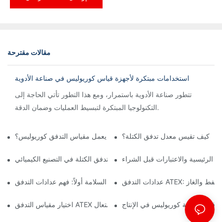
مقالات مقترحة
استخدامات مبتكرة لأجهزة قياس كوريوليس في صناعة الأدوية
تتطور صناعة الأدوية باستمرار، ومع هذا التطور تأتي الحاجة إلى
التكنولوجيا المبتكرة لتبسيط العمليات وضمان الدقة.
كيف تقيس معدل تدفق الكتلة؟
كيف يعمل مقياس التدفق كوريوليس؟
ت الرئيسية والاعتبارات قبل الشراء
أهمية مقاييس تدفق الكتلة في التصنيع الكيميائي
جال النفط والغاز
السلامة أولاً: فهم عدادات التدفق ATEX للبيئات الخطرة
 قياس كثافة كوريوليس في الإنتاج
اختيار مقياس التدفق ATEX المناسب لتطبيقات المواد القابلة للاشتعال