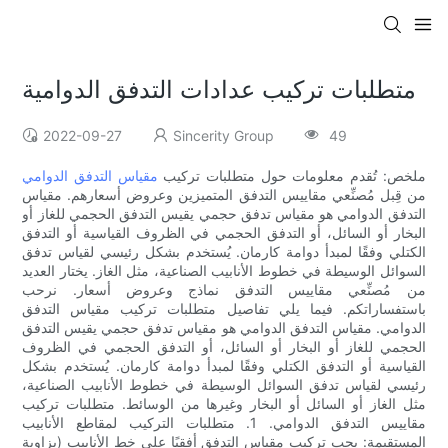
متطلبات تركيب عدادات التدفق الدوامية
2022-09-27
Sincerity Group
49
ملخص: تُقدم معلومات حول متطلبات تركيب
مقياس التدفق الدوامي
من قِبل مُصنِّعي مقاييس التدفق المتميزين وعروض أسعارهم. مقياس
التدفق الدوامي هو مقياس تدفق حجمي يقيس التدفق الحجمي للغاز أو
البخار أو السائل، أو التدفق الحجمي في الظروف القياسية أو التدفق
الكتلي وفقًا لمبدأ دوامة كارمان. يُستخدم بشكل رئيسي لقياس تدفق
السوائل الوسيطة في خطوط الأنابيب الصناعية، مثل الغاز. يختار العديد
من مُصنِّعي مقاييس التدفق نماذج وعروض أسعار. نرحب
باستفساراتكم. فيما يلي تفاصيل متطلبات تركيب مقياس التدفق
الدوامي. مقياس التدفق الدوامي هو مقياس تدفق حجمي يقيس التدفق
الحجمي للغاز أو البخار أو السائل، أو التدفق الحجمي في الظروف
القياسية أو التدفق الكتلي وفقًا لمبدأ دوامة كارمان. يُستخدم بشكل
رئيسي لقياس تدفق السوائل الوسيطة في خطوط الأنابيب الصناعية،
مثل الغاز أو السائل أو البخار وغيرها من الوسائط. متطلبات تركيب
مقاييس التدفق الدوامي. 1. متطلبات التركيب لمقاطع الأنابيب
المستقيمة: يجب تركيب مقياس التدفق أفقيًا على خط الأنابيب (بزاوية