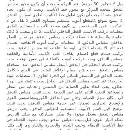
ميل لا تتجاوز 50 درجة). عند التركيب، يجب أن يكون محور مقياس
التدفق متحدة المركز مع محور خط الأنابيب، ويجب أن يكون اتجاه
التدفق متسقًا. يجب أن يكون لطول خط الأنابيب العلوي لمقياس التدفق
مقطع أنبوب مستقيم متساوي القطر لا يقل عن 2D. إذا سمح بموقع
التركيب، فمن المستحسن أن يكون مقطع الأنبوب المستقيم العلوي
20D والمصب 5D. 2. متطلبات تركيب الأنابيب: القطر الداخلي للأنابيب
العلوية والسفلية عند نقطة تركيب مقياس التدفق هو نفس القطر
الداخلي لمقياس التدفق. 3. متطلبات تركيب أنبوب الالتفافية: لضمان
عدم تأثر الاستخدام العادي للوسيط أثناء صيانة مقياس التدفق، يجب
تركيب صمام قطع (صمام إيقاف) على الأنابيب الأمامية والخلفية
لمقياس التدفق، ويجب تركيب أنبوب الالتفافية في نفس الوقت. يجب
تركيب صمام التحكم في التدفق أسفل مقياس التدفق. عند استخدام
مقياس التدفق، يجب فتح صمام الإغلاق المثبت في المنبع بالكامل
لتجنب التدفق غير المستقر للسائل في الجزء العلوي. 4. متطلبات البيئة
الخارجية: عند تثبيت مقياس التدفق في الداخل ويجب تثبيته في الهواء
الطلق، يجب اتخاذ تدابير الحماية من الشمس والحماية من المطر
والصواعق لتجنب التأثير على عمر الخدمة. يجب تثبيت مقياس التدفق
في مكان سهل الصيانة وخالٍ من التداخل الكهرومغناطيسي القوي
والإشعاع الحراري. لضمان عمر خدمة مقياس التدفق، يجب تثبيت
مرشح قبل قسم الأنبوب المستقيم لمقياس التدفق. يجب تأريض
مقياس التدفق بشكل موثوق ولا يمكن مشاركته مع سلك التأريض
لنظام التيار القوي. قبل تثبيت مقياس التدفق، يجب تنظيف الحطام في
خط الأنابيب: الحطام وخبث اللحام والحجارة والغبار وما إلى ذلك.