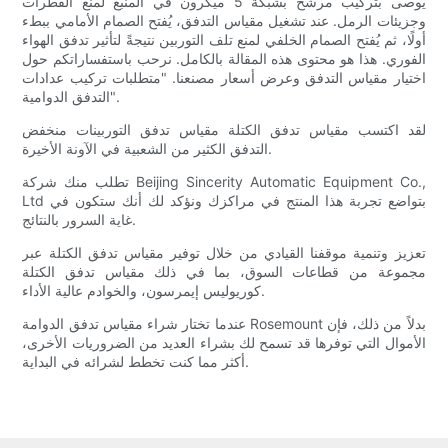
يوصى بتركيب مرشح بشبكة 5 ميكرون في المنبع لمنع القطرات
وجزيئات الرمل. عند تشغيل مقياس التدفق، يُفتح الصمام الأمامي ببطء
أولًا، ثم يُفتح الصمام الخلفي لمنع تلف التوربين نتيجةً لتأثير تدفق الهواء
الفوري. هذا هو محتوى هذه المقالة بالكامل. نرحب باستفساراتكم حول
اختيار مقياس التدفق وعرض أسعار مصنعنا. "متطلبات تركيب عدادات
التدفق الدوامية".
لقد اكتسب مقياس تدفق الكتلة مقياس تدفق التوربينات منخفض
التدفق الكثير من الشعبية في الآونة الأخيرة.
تطلب منك شركة Beijing Sincerity Automatic Equipment Co.,
Ltd بتواضع تجربة هذا المنتج في مراكزك ونؤكد لك أنك ستكون في
غاية السرور بالنتائج.
تعزيز وتنمية موقفنا القيادي من خلال توفير مقياس تدفق الكتلة عبر
مجموعة من قطاعات السوق، بما في ذلك مقياس تدفق الكتلة
كوريوليس إيمرسون، والخوادم عالية الأداء.
عندما تختار شراء مقياس تدفق الدوامة Rosemount بدلاً من ذلك، فإن
الأموال التي توفرها قد تسمح لك بشراء العديد من الضروريات الأخرى،
أكثر مما كنت تخطط لشرائه في البداية.