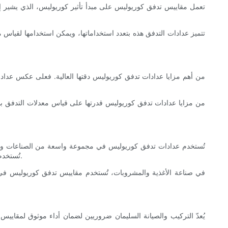
تعمل مقاييس تدفق كوريوليس على مبدأ تأثير كوريوليس، الذي يشير إل
تتميز عدادات التدفق هذه بتعدد استخداماتها، ويمكن استخدامها لقياس
من أهم مزايا عدادات تدفق كوريوليس دقتها العالية. فعلى عكس عداد
من مزايا عدادات تدفق كوريوليس قدرتها على قياس معدلات التدفق بشك
تُستخدم عدادات تدفق كوريوليس في مجموعة واسعة من الصناعات والتطبيق
تُستخدم عدادات تدفق كوريوليس في المعالجة الكيميائية لمراقبة تدفق المواد الكيميائية المسببة للتآكل أو الخطرة، حيث تُعدّ الدقة والموثوقية أمرًا بالغ الأهمية.
في صناعة الأغذية والمشروبات، تُستخدم مقاييس تدفق كوريوليس في ع
يُعدّ التركيب والصيانة السليمان ضروريين لضمان أداء موثوق لمقايي