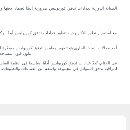
الصيانة الدورية لعدادات تدفق كوريوليس ضرورية أيضًا لضمان دقتها وم
مع استمرار تطور التكنولوجيا، تتطور عدادات تدفق كوريوليس أيضًا. ر
أحد مجالات البحث الجاري هو تطوير مقاييس تدفق كوريوليس مصغّرة لاست
تكون قيود المساحة والوزن بالغة الأهمية. ومن خلال تصغير مقاييس تدفق كوريوليس، يهدف الباحثون إلى الاستفادة من فوائد هذه التقنية في الصناعات والتطبيقات الجديدة.
في الختام، تُعدّ عدادات تدفق كوريوليس أداةً أساسيةً في أنظمة القياس 
لمراقبة تدفق السوائل في مجموعة واسعة من الصناعات والتطبيقات. ومع 