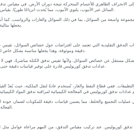
ى الانحراف الظاهري للأجسام المتحركة نتيجة دوران الأرض. في مقياس تدفق 
السائل عبر الأنبوب، يلتوي الأنبوب، مما يُحدث انزياحًا طوريًا. بقياس هذا الانزياح، يُمكن لمقياس التدفق تحديد معدل تدفق كتلة السائل بدقة.
 مجموعة واسعة من السوائل، بما في ذلك السوائل والغازات والرواسب. كما أنها
يجعلها مثالية لصناعات مثل النفط والغاز، والمعالجة الكيميائية، والأغذية والمشروبات.
ات التدفق التقليدية التي تعتمد على افتراضات حول خصائص السوائل، تقيس ع
دقيقة وموثوقة. وهذا يجعلها مناسبة بشكل خاص للتطبيقات التي تتطلب دقة عالية، مثل نقل البيانات والتحكم في الدفعات.
ل مستقل عن خصائص السوائل. ولأنها تقيس تدفق الكتلة مباشرةً، فهي لا تتأ
عدادات تدفق كوريوليس قادرة على توفير قياسات دقيقة حتى في ظل ظروف التشغيل المتغيرة، مما يضمن أداءً ثابتًا مع مرور الوقت.
ات. ففي قطاع النفط والغاز، تُستخدم عادةً لنقل الملكية، حيث يُعدّ القياس
مليات التجميع والخلط، مما يضمن قياسات دقيقة للمكونات لضمان جودة المنت
الفعالة والمواد المساعدة، مما يضمن جودة المنتج وامتثاله للمتطلبات التنظيمية.
س تدفق كوريوليس. عند تركيب مقياس التدفق، من المهم مراعاة عوامل مثل ا