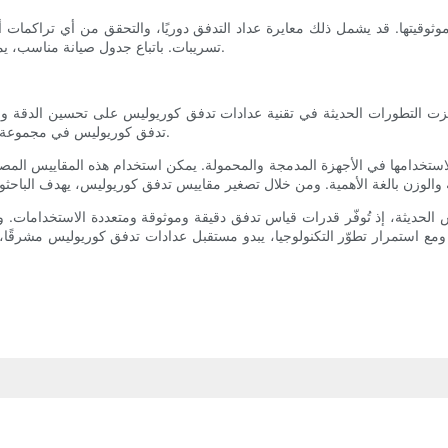
وثوقيتها. قد يشمل ذلك معايرة عداد التدفق دوريًا، والتحقق من أي تراكمات 
تسريبات. باتباع جدول صيانة مناسب، يمكن للمشغلين تحسين أداء عدادات تدفق كوريوليس وعمرها الافتراضي.
كزت التطورات الحديثة في تقنية عدادات تدفق كوريوليس على تحسين الدقة وال
تدفق كوريوليس في مجموعة واسعة من التطبيقات، من السوائل المبردة إلى السوائل عالية اللزوجة.
خدامها في الأجهزة المدمجة والمحمولة. يمكن استخدام هذه المقاييس المصغّرة ف
الحديثة، إذ تُوفّر قدرات قياس تدفق دقيقة وموثوقة ومتعددة الاستخدامات. ومن 
استمرار تطوّر التكنولوجيا، يبدو مستقبل عدادات تدفق كوريوليس مشرقًا، إذ ت