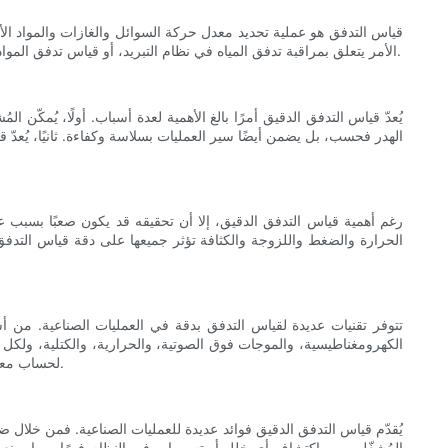
قياس التدفق هو عملية تحديد معدل حركة السوائل والغازات والمواد الأخر
الأمر يتعلق بمراقبة تدفق المياه في نظام التبريد، أو قياس تدفق المواد الكيميائية في عملية التصنيع، أو تحديد تدفق النفط في خط أنابيب، فإن قياس التدفق يُعدّ معيارًا بالغ الأهمية يؤثر على كفاءة وفعالية العمليات الصناعية.
يُعدّ قياس التدفق الدقيق أمرًا بالغ الأهمية لعدة أسباب. أولًا، يُمكّ
الهدر فحسب، بل يضمن أيضًا سير العمليات بسلاسة وكفاءة. ثانيًا، يُعدّ
رغم أهمية قياس التدفق الدقيق، إلا أن تحقيقه قد يكون صعبًا بسبب 
الحرارة والضغط واللزوجة والكثافة تؤثر جميعها على دقة قياس التدف
تتوفر تقنيات عديدة لقياس التدفق بدقة في العمليات الصناعية. من 
الكهرومغناطيسية، والموجات فوق الصوتية، والحرارية، والكتلية، ولك
لحساب معدل التدفق. يعتمد اختيار التقنية المناسبة لقياس التدفق على عوامل مثل نوع السائل المراد قياسه، ونطاق التدفق، ومتطلبات الدقة، واعتبارات الميزانية.
يُقدّم قياس التدفق الدقيق فوائد عديدة للعمليات الصناعية. فمن خلال 
المُشغّلين من اكتشاف أي خلل أو تسريبات في النظام فورًا، مما يمنع م