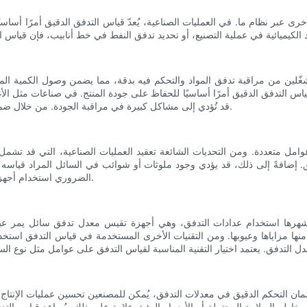
ى عبر نظام ما. في العمليات الصناعية، يُعدّ قياس التدفق الدقيق أمرًا أساسي
ن المُشغّلين من مراقبة تدفق المواد والتحكم فيه بدقة، مما يضمن وصول الكمية 
 قياس التدفق الدقيق أمرًا أساسيًا للحفاظ على جودة المنتج. في صناعات مثل ال
قد تُؤدي إلى مشاكل كبيرة في مراقبة الجودة. من خلال ضمان دقة قياس التدفق، يُمكن للمُصنّعين ضمان اتساق منتجاتهم وتجانسها.
عوامل متعددة. ومن التحديات الشائعة تعقيد العمليات الصناعية، التي قد تشم
ق. إضافةً إلى ذلك، قد يؤدي وجود ملوثات أو شوائب في السائل المراد قياس
الضروري استخدام أجهزة قياس تدفق عالية الجودة، وتطبيق إجراءات المعايرة والصيانة بانتظام.
أشهرها استخدام عدادات التدفق، وهي أجهزة تقيس معدل تدفق سائل يمر عبر 
ل منها مزاياها وعيوبها. ومن التقنيات الأخرى المستخدمة في قياس التدفق 
ضمان التحكم الدقيق في معدلات التدفق، يُمكن للمصنعين تحسين عمليات الإنتاج،
خاطر السلامة المحتملة أو الأضرار البيئية. علاوة على ذلك، يُساعد قياس التدف