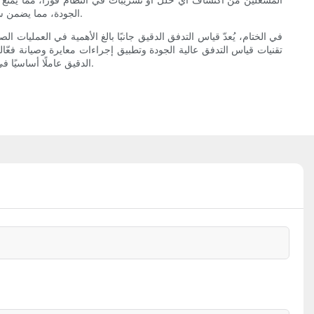
الجودة، مما يضمن سلامة وموثوقية منتجاتها. وبشكل عام، يُمكن للاستثمار في تقنية قياس التدفق الدقيق أن يُحقق عوائد كبيرة من حيث تحسين الكفاءة والإنتاجية والربحية.
في الختام، يُعدّ قياس التدفق الدقيق جانبًا بالغ الأهمية في العمليات ال
تقنيات قياس التدفق عالية الجودة وتطبيق إجراءات معايرة وصيانة فعّال
الدقيق عاملًا أساسيًا في تعزيز النجاح والقدرة التنافسية في السوق العالمية. شكرًا لانضمامكم إلينا في هذه الرحلة التي تُبرز أهمية قياس التدفق الدقيق في العمليات الصناعية.