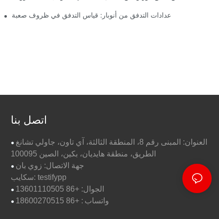
عدادات التدفق من أنوبار: قياس التدفق في ظروف صعبة
اتصل بنا
العنوان: المبنى رقم 8، المنطقة الثالثة، آي تاون، جاولي تشانغ
●
الطريق، منطقة هايديان، بكين، الصين 100095
جهة الاتصال: زوي بان
●
سكايب: testifypp
الجوال: +86 13601110505
●
واتساب
: +86 18600270515
●