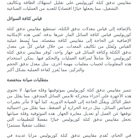
مقاييس تدفق كتلة كوريوليس على تقليل استهلاك الطاقة وتكاليف
التشغيل، مما يجعلها خيارًا اقتصاديًا للعديد من العمليات الصناعية.
قياس كثافة السوائل
بالإضافة إلى قياس معدلات تدفق الكتلة، تستطيع مقاييس تدفق كتلة
كوريوليس قياس كثافة السائل المار عبرها بدقة. تُغني هذه الإمكانية
الإضافية عن الحاجة إلى مقاييس كثافة منفصلة، ​​مما يُبسط عملية
القياس ويُقلل من تكاليف المعدات. من خلال قياس كلٍّ من معدل
تدفق الكتلة وكثافة السائل في جهاز واحد، تُوفر مقاييس تدفق كتلة
كوريوليس حلاً شاملاً لمراقبة العمليات والتحكم فيها. يمكن استخدام
هذه المعلومات لحساب معلمات مهمة أخرى، مثل معدل تدفق الحجم
والتركيز، مما يُعزز كفاءة العملية بشكل أكبر.
متطلبات صيانة منخفضة
تتميز مقاييس تدفق كتلة كوريوليس بموثوقيتها وقلة صيانتها. لا تحتوي
هذه الأجهزة على أجزاء متحركة تلامس السائل المتدفق، مما يقلل من
خطر التآكل ويقلّل الحاجة إلى الصيانة الدورية. كما أنها لا تتأثر بتغيرات
خصائص السائل، مثل درجة الحرارة أو الضغط، مما يقلل من احتمالية
توقفها عن العمل أو تعديل معايرة الجهاز. هذه الموثوقية وقلة صيانتها
تجعل مقاييس تدفق كتلة كوريوليس خيارًا مفضلًا للتطبيقات التي
تتطلب تشغيلًا مستمرًا.
في الختام، تُقدم مقاييس تدفق كتلة كوريوليس مزايا عديدة في