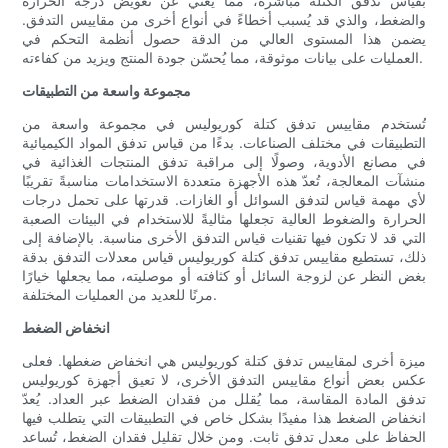
بقياس تدفق الكتلة مباشرةً، مما يُغني عن تعويض درجة الحرارة
والضغط، والذي قد يُسبب أخطاءً في أنواع أخرى من مقاييس التدفق.
يضمن هذا المستوى العالي من الدقة حصول أنظمة التحكم في
العمليات على بيانات موثوقة، مما يُحسّن جودة المنتج ويزيد من كفاءته.
مجموعة واسعة من التطبيقات
تُستخدم مقاييس تدفق كتلة كوريوليس في مجموعة واسعة من
التطبيقات في مختلف الصناعات. بدءًا من قياس تدفق المواد الكيميائية
في مصانع الأدوية، وصولًا إلى مراقبة تدفق المنتجات الغذائية في
منشآت المعالجة، تُعدّ هذه الأجهزة متعددة الاستخدامات مناسبةً تقريبًا
لأي مهمة قياس لتدفق السوائل أو الغازات. قدرتها على تحمل درجات
الحرارة والضغوط العالية تجعلها مثاليةً للاستخدام في البيئات الصعبة
التي قد لا تكون فيها تقنيات قياس التدفق الأخرى مناسبة. بالإضافة إلى
ذلك، تستطيع مقاييس تدفق كتلة كوريوليس قياس معدلات التدفق بدقة
بغض النظر عن لزوجة السائل أو كثافته أو موصليته، مما يجعلها خيارًا
مرنًا للعديد من العمليات المختلفة.
انخفاض الضغط
ميزة أخرى لمقاييس تدفق كتلة كوريوليس هي انخفاض ضغطها. فعلى
عكس بعض أنواع مقاييس التدفق الأخرى، لا تعيق أجهزة كوريوليس
تدفق المادة المقاسة، مما يُقلل من فقدان الضغط عبر العداد. يُعدّ
انخفاض الضغط هذا مفيدًا بشكل خاص في التطبيقات التي يتطلب فيها
الحفاظ على معدل تدفق ثابت. ومن خلال تقليل فقدان الضغط، تُساعد