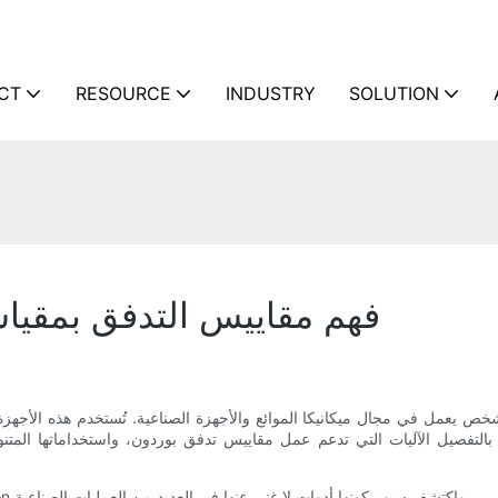
CT
RESOURCE
INDUSTRY
SOLUTION
فهم مقاييس التدفق بمقياس
 شخص يعمل في مجال ميكانيكا الموائع والأجهزة الصناعية. تُستخدم هذه الأجه
 بالتفصيل الآليات التي تدعم عمل مقاييس تدفق بوردون، واستخداماتها المت
واصل القراءة لتتعرف على العلم وراء مقاييس التدفق من نوع Bourdon واكتشف سبب كونها أدوات لا غنى عنها في العديد من العمليات الصناعية.