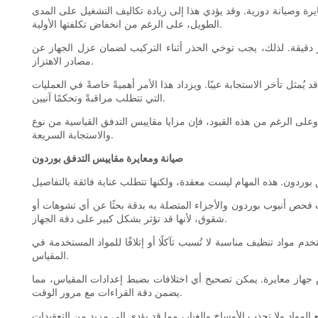
يرة وصيانة دورية. وقد يؤدي هذا إلى زيادة تكاليف التشغيل على المدى
الطويل، على الرغم من انخفاض تكلفتها الأولية.
غير دقيقة. لذلك، يجب توخي الحذر أثناء التركيب لضمان عزل الجهاز عن
مصادر الاهتزاز.
مثل تأخر الاستجابة عيبًا. ويزداد هذا الأمر أهميةً خاصةً في العمليات
التي تتطلب مراقبةً وتحكمًا آنيين.
وعلى الرغم من هذه القيود، فإن مزايا مقاييس التدفق القياسية من نوع Bourdon غالباً ما تفوق عيوبها، وخاصة في الصناعات حيث تكون المتانة والفعالية من حيث التكلفة ونطاق التشغيل الواسع أكثر أهمية من الدقة الفائقة
والاستجابة السريعة.
صيانة ومعايرة مقاييس التدفق بوردون
فحص أنبوب بوردون والأجزاء المتصلة به بدقة بحثًا عن أي تشوهات أو
شقوق، لأنها قد تؤثر بشكل كبير على دقة الجهاز.
 مواد تنظيف مناسبة لا تُسبب تآكلًا أو إتلافًا للمواد المستخدمة في
المقياس.
 جهاز معايرة. يمكن تصحيح أي اختلافات بضبط إعدادات المقياس، مما
يضمن دقة القراءات مع مرور الوقت.