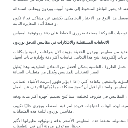
ضغط. هذا النوع من الاختبار الديناميكي يكشف عن مشاكل قد لا تكون
واضحةً أثناء المعايرة الثابتة.
الاتجاهات المستقبلية والابتكارات في مقاييس التدفق بوردون
فالعديد من مقاييس بوردون الحديثة مزودة الآن بقراءات رقمية وإمكانات
ى تحمل الظروف القاسية بشكل أفضل من المعادن التقليدية. وهذا يُطيل
العمر التشغيلي للمقاييس ويُقلل من متطلبات الصيانة.
يؤثر ظهور إنترنت الأشياء الصناعي (IIoT) أيضًا على تطوير مقاييس تدفق بوردون. تُرسل المقاييس المُدعّمة بإنترنت الأشياء الصناعي بيانات آنية إلى أنظمة المراقبة المركزية، مما يُتيح الصيانة التنبؤية والتشغيل بكفاءة أكبر.
. لهذه البيئات احتياجات فريدة لمراقبة الضغط، ويجري حاليًا تكييف
مقاييس بوردون لتلبية هذه المتطلبات.
محمولة. تحتفظ هذه المقاييس الأصغر بدقة وموثوقية نظيراتها الأكبر
حجمًا، مع توفير مرونة أكبر في التطبيقات.