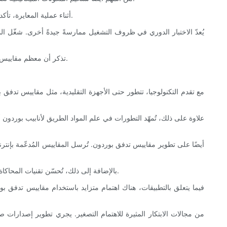
أثناء عملية المعايرة، تأكد أيضًا من وجود تباطؤ. وهو الفرق بين قراءة المقياس عند ارتفاع الضغط وانخفاضه. قد يشير التباطؤ الملحوظ إلى تشوه أنبوب بوردون ويتطلب استبداله.
يُعدّ الاختبار الدوري في ظروف التشغيل ممارسةً جيدةً أخرى. شغّل 
تذكر أن معظم مقاييس بوردون تأتي مع دليل مستخدم يتضمن إرشادات محددة للصيانة والمعايرة. اتباع توصيات الشركة المصنعة ضروري للحفاظ على دقة وموثوقية المقياس.
مع تقدم التكنولوجيا، تتطور حتى الأجهزة التقليدية، مثل مقاييس تدفق ب
علاوة على ذلك، تُمهّد التطورات في علم المواد الطريق لأنابيب بوردو
بالإضافة إلى ذلك، تُحسّن تقنيات المحاكاة والنمذجة تصميم وأداء مقاييس بوردون. تُمكّن النماذج الحاسوبية من محاكاة أداء المقاييس في ظروف مُختلفة، مما يُتيح تصميم أجهزة أكثر متانة ودقة.
فيما يتعلق بالتطبيقات، هناك اهتمام متزايد باستخدام مقاييس تدفق ب
من مجالات الابتكار المثيرة للاهتمام التصغير. يجري تطوير إصدارات 