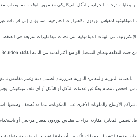
ها بتقلبات درجات الحرارة والتآكل الميكانيكي مع مرور الوقت، مما يتطلب معا
ونات الميكانيكية لمقياس بوردون بالاهتزازات الخارجية، مما يؤدي إلى قراءات 
ترونية. في البيئات الديناميكية التي تحدث فيها تغيرات سريعة في الضغط، قد يُ
الصيانة الدورية والمعايرة الدورية ضروريتان لضمان دقة وعمر مقاييس تدفق بوردون. هذه المهام ليست معقدة، ولكنها تتطلب عناية فائقة بالتفاصيل.
 افحص بانتظام بحثًا عن علامات التآكل أو التآكل أو أي تلف ميكانيكي. يجب 
راكم الأوساخ والملوثات الأخرى على المكونات، مما قد يُضعف وظيفتها. استخدم
ط. تتضمن المعايرة مقارنة قراءات مقياس بوردون بمعيار مرجعي أو باستخدام