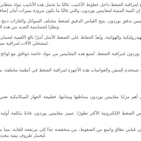
اقبة الضغط داخل خطوط الأنابيب. غالبًا ما تحمل هذه الأنابيب مواد متطايرة، و
ييس تدفق بوردون. يتيح القياس الدقيق لضغط مختلف السوائل والغازات دمج ال
ونظرًا لحساسية العديد من هذه العمليات لتغيرات الضغط، فإن وجود مقياس تدفق موثوق أمر لا غنى عنه.
هيدروليكية والهوائية، ويُعدّ الحفاظ على الضغط الأمثل أمرًا بالغ الأهمية 
لمشغلي الآلات لمراقبة مستويات الضغط وضبطها آنيًا، مما يُجنّبهم أعطال الآلات أو انخفاض كفاءتها.
دون لمراقبة الضغط. تُصنع هذه المقاييس من مواد خاصة تتوافق مع لوائح ا
. تستخدم السفن والغواصات هذه الأجهزة لمراقبة الضغط في أنظمة مختلفة، من المح
 أهم مزايا مقاييس بوردون بساطتها ومتانتها. فطبيعة الجهاز الميكانيكية تعن
الضغط الإلكترونية الأكثر تطورًا، تتميز مقاييس بوردون عادةً بتكلفة أولية أ
لى قياس نطاق واسع من الضغوط، من منخفضة جدًا إلى مرتفعة للغاية، مما يج
لتحمل ظروف بيئية محددة، مثل درجات الحرارة العالية أو المواد المسببة للتآكل، تزيد من فائدتها.