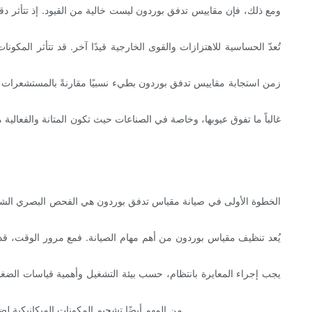
ومع ذلك، فإن مقاييس تدفق بوردون ليست خالية من القيود. إذ تتأثر دقت
تُعدّ الحساسية للاهتزازات والقوى الخارجية قيدًا آخر. قد تتأثر المك
زمن استجابة مقاييس تدفق بوردون بطيء نسبيًا مقارنةً بالمستشعرات الإلك
الخطوة الأولى في صيانة مقياس تدفق بوردون هي الفحص البصري الشامل.
يُعد تنظيف مقياس بوردون من أهم مهام الصيانة. فمع مرور الوقت، قد تت
يجب إجراء المعايرة بانتظام، حسب بيئة التشغيل وأهمية قياسات الضغ
من المهم أيضًا تشحيم المكونات الميكانيكية لضمان سلاسة التشغيل. مع ذلك، تأكد من أن مادة التشحيم المستخدمة متوافقة مع المواد ولا تجذب الأوساخ والغبار، مما قد يؤدي إلى مزيد من التعقيدات.