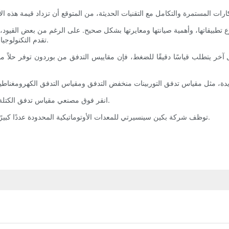
طبيقاتها، وأهمية صيانتها ومعايرتها بشكل صحيح. على الرغم من بعض القيود، إلا
تقدم التكنولوجيا، تتطور هذه الأجهزة التقليدية لتلبية المتطلبات الحديثة بإمكانيات مُحسّنة.
آخر يتطلب قياسًا دقيقًا للضغط، فإن مقاييس التدفق من بوردون توفر حلاً موث
انقر فوق مصنعي مقياس تدفق الكتلة الصدق للحصول على جودة فائقة من أحد المنتجين الرائدين في الولاية.
توظف شركة بكين سينسيرتي للمعدات الأوتوماتيكية المحدودة عددًا كبيرًا من المواطنين، وتساعدهم وأسرهم على تحقيق مستوى معيشي أعلى.