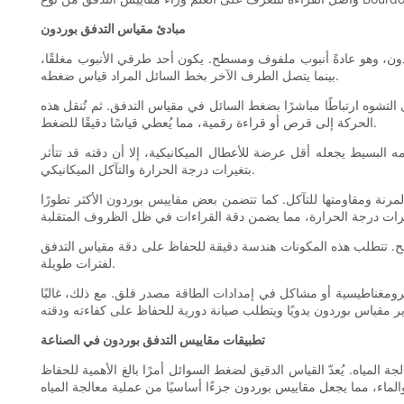
مبادئ مقياس التدفق بوردون
ون، وهو عادةً أنبوب ملفوف ومسطح. يكون أحد طرفي الأنبوب مغلقًا،
بينما يتصل الطرف الآخر بخط السائل المراد قياس ضغطه.
التشوه ارتباطًا مباشرًا بضغط السائل في مقياس التدفق. ثم تُنقل هذه
الحركة إلى قرص أو قراءة رقمية، مما يُعطي قياسًا دقيقًا للضغط.
ه البسيط يجعله أقل عرضة للأعطال الميكانيكية، إلا أن دقته قد تتأثر
بتغيرات درجة الحرارة والتآكل الميكانيكي.
لمرنة ومقاومتها للتآكل. كما تتضمن بعض مقاييس بوردون الأكثر تطورًا
ضح. تتطلب هذه المكونات هندسة دقيقة للحفاظ على دقة مقياس التدفق
لفترات طويلة.
كهرومغناطيسية أو مشاكل في إمدادات الطاقة مصدر قلق. مع ذلك، غالبًا
تطبيقات مقاييس التدفق بوردون في الصناعة
لمياه. يُعدّ القياس الدقيق لضغط السوائل أمرًا بالغ الأهمية للحفاظ