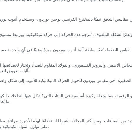
 مقاييس التدفق تيمنًا بالمخترع الفرنسي يوجين بوردون، ويستخدم أنبوب بورد
نظرًا لشكله الملفوف، تُترجم هذه الحركة إلى حركة ميكانيكية. ويرتبط مستوى 
قياس الضغط، تُعدّ بساطة آلية أنبوب بوردون ميزةً وعيبًا في آنٍ واحد. تصميم
نحاس الأصفر، والبرونز الفسفوري، والفولاذ المقاوم للصدأ، وتُختار لخصائصها ا
آليات تعويض لتغيرات درجة الحرارة، مما يضمن دقة القراءات في ظل الظروف المتقلبة.
 الصغيرة، في مقياس بوردون لتحويل الحركة الميكانيكية للأنبوب إلى شكل وا
أو الرقمية، مما يجعله ركيزة أساسية في البيئات التي تُشكل فيها التداخلات ال
ما يُعاير مقياس بوردون يدويًا ويتطلب صيانة دورية للحفاظ على كفاءته ودقته.
ن الصناعات. ومن أكثر المجالات شيوعًا استخدامًا لهذه الأجهزة مرافق معالجة ا
على توازن المواد الكيميائية والماء، مما يجعل مقاييس بوردون جزءًا أساسيًا من عملية معالجة المياه.