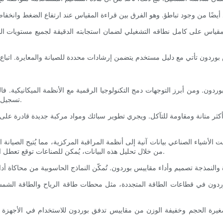
المقياس على كامل نطاقه التشغيلي لضمان استجابته الدقيقة لجميع مستويات ال
وردون. ومن أبرز التوجهات دمج التكنولوجيا الرقمية مع الأنظمة الميكانيكية. 
تسجيل بيانات إلكترونية. يتيح هذا التكامل قياسات أكثر دقة وإدارة بيانات أسهل.
ن أكثر متانة ومقاومة للتآكل. ويجري تطوير سبائك ومواد مركبة جديدة قادرة عل
من خلال تحليل هذه البيانات، يُمكن للصناعات توقع تعطل المقاييس واستبدالها قبل أن تُصبح مشكلة، مما يُجنّبها التوقف عن العمل.
وردون في قطاعات الطاقة المتجددة، مثل محطات طاقة الرياح والطاقة الشمسية
صغيرة الحجم وخفيفة الوزن من مقاييس تدفق بوردون للاستخدام في الأجهزة ال