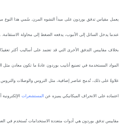
يعمل مقياس تدفق بوردون على مبدأ التشوه المرن. سُمي هذا النوع من
عندما يدخل السائل إلى الأنبوب، يدفعه الضغط إلى محاولة الاستقامة. و
بخلاف مقاييس التدفق الأخرى التي قد تعتمد على أساليب أكثر تعقيدًا ل
المواد المستخدمة في تصنيع أنابيب بوردون عادةً ما تكون معادن مثل ال
علاوةً على ذلك، تُدمج عناصر إضافية، مثل التروس والوصلات والتروس
اعتماده على الانحراف الميكانيكي يميزه عن
المستشعرات
الإلكترونية 
مقاييس تدفق بوردون هي أدوات متعددة الاستخدامات تُستخدم في العديد م