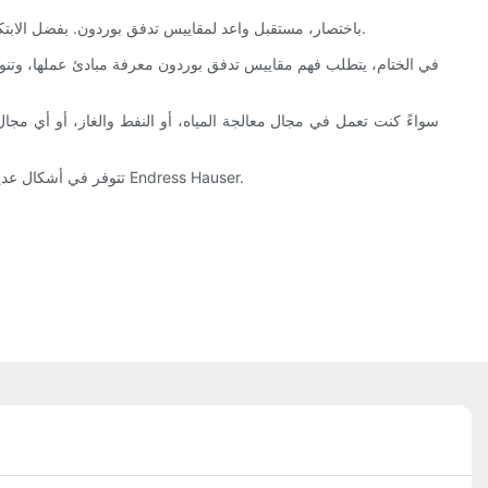
باختصار، مستقبل واعد لمقاييس تدفق بوردون. بفضل الابتكارات المستمرة والتكامل مع التقنيات الحديثة، من المتوقع أن تزداد قيمة هذه الأجهزة متعددة الاستخدامات في مجموعة واسعة من التطبيقات الصناعية.
في الختام، يتطلب فهم مقاييس تدفق بوردون معرفة مبادئ عملها، وتنوع ت
سواءً كنت تعمل في مجال معالجة المياه، أو النفط والغاز، أو أي مجال 
تتوفر في أشكال عديدة، مثل مقياس تدفق التوربينات منخفض التدفق ومقياس التدفق الكهرومغناطيسي، وكلها توفر حلاً فعالاً لاحتياجات مقياس تدفق الكتلة كوريوليس من Endress Hauser.