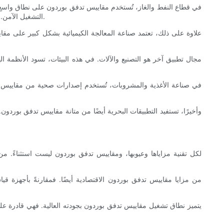
في قطاع النفط والغاز، تُستخدم مقاييس تدفق بوردون على نطاق واسع لمر
التشغيل الآمن. إن البنية المتينة لمقاييس بوردون، والتي غالبًا ما تكون مزودة بميزات أمان إضافية مثل أقراص الحماية من الانفجار، تجعلها مناسبة لهذه البيئات القاسية.
علاوة على ذلك، تعتمد صناعة المعالجة الكيميائية بشكل كبير على مقا
مجال تطبيق آخر هو التصنيع والآلات. في هذه البيئات، تسود الأنظمة ال
في صناعة الأغذية والمشروبات، تُستخدم إصدارات صحية من مقاييس بور
وأخيرًا، تستفيد التطبيقات البحرية أيضًا من متانة مقاييس تدفق بوردون
لكل تقنية مزاياها وعيوبها، ومقاييس تدفق بوردون ليست استثناءً. من
من مزايا مقاييس تدفق بوردون الاقتصادية أيضًا. فمقارنةً بأجهزة قياس 
يتميز نطاق تشغيل مقاييس تدفق بوردون بجودته العالية. فهي قادرة ع