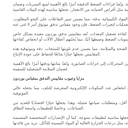
تُعدّ قراءات الضغط الدقيقة أمرًا بالغ الأهمية لمنع التسربات وضمان
مواد الكيميائية بدقة، مما يضمن سير التفاعلات على النحو المطلوب.
لضمان كفاءة تشغيل المعدات. تُعد مقاييس تدفق بوردون مفيدة بشكل خاص
لصحة والسلامة، مما يضمن عدم تلويثها للمنتجات. دقة وموثوقية هذه
المقاييس تجعلها خيارًا شائعًا للحفاظ على جودة الإنتاج.
ركات إلى خزانات الصابورة. وتُعدّ متانتها ودقتها أمرًا بالغ الأهمية
لضمان السلامة التشغيلية للسفينة.
مزايا وعيوب مقاييس التدفق بمقياس بوردون
ي انخفاض عدد المكونات الإلكترونية المعرضة للتلف، مما يجعله عالي
الموثوقية.
قل، ومتطلبات صيانتها ضئيلة. وهذا يجعلها خيارًا اقتصاديًا للعديد من
الصناعات، وخاصةً للتطبيقات واسعة النطاق.
علها مناسبة لتطبيقات متنوعة. كما أن الإصدارات المتخصصة المصممة