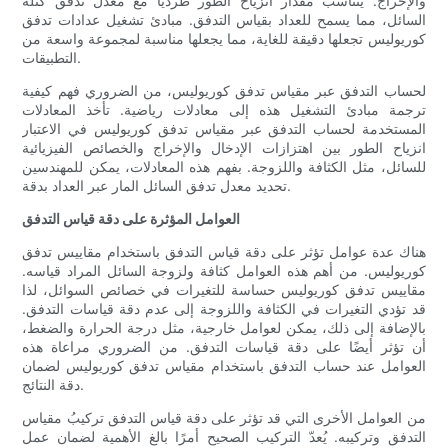
والإخراج. يتناسب مقدار انزياح الطور طرديًا مع معدل تدفق كتلة
السائل، مما يسمح للعداد بقياس التدفق. مبادئ تشغيل عدادات تدفق
كوريوليس تجعلها دقيقة للغاية، مما يجعلها مناسبة لمجموعة واسعة من
التطبيقات.
لحساب التدفق عبر مقياس تدفق كوريوليس، من الضروري فهم كيفية
ترجمة مبادئ التشغيل هذه إلى معادلات رياضية. تأخذ المعادلات
المستخدمة لحساب التدفق عبر مقياس تدفق كوريوليس في الاعتبار
انزياح الطور بين اهتزازات الإدخال والإخراج والخصائص الفيزيائية
للسائل، مثل الكثافة واللزوجة. بفهم هذه المعادلات، يمكن للمهندسين
تحديد معدل تدفق السائل المار عبر العداد بدقة.
العوامل المؤثرة على دقة قياس التدفق
هناك عدة عوامل تؤثر على دقة قياس التدفق باستخدام مقاييس تدفق
كوريوليس. من أهم هذه العوامل كثافة ولزوجة السائل المراد قياسه.
مقاييس تدفق كوريوليس حساسة للتغيرات في خصائص السوائل، لذا
قد تؤدي التغيرات في الكثافة واللزوجة إلى عدم دقة قياسات التدفق.
بالإضافة إلى ذلك، يمكن لعوامل خارجية، مثل درجة الحرارة والضغط،
أن تؤثر أيضًا على دقة قياسات التدفق. من الضروري مراعاة هذه
العوامل عند حساب التدفق باستخدام مقياس تدفق كوريوليس لضمان
دقة النتائج.
من العوامل الأخرى التي قد تؤثر على دقة قياس التدفق تركيبُ مقياس
التدفق وتركيبه. يُعدّ التركيب الصحيح أمرًا بالغ الأهمية لضمان عمل