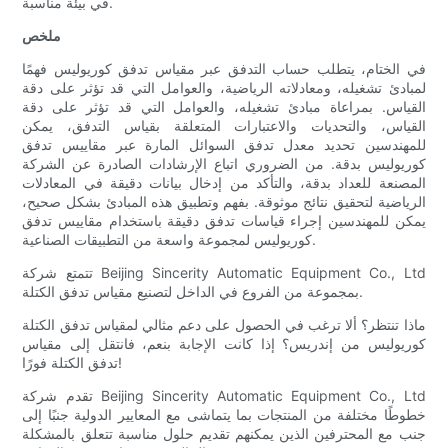
في بيئة مناسبة.
ملخص
في الختام، يتطلب حساب التدفق عبر مقياس تدفق كوريوليس فهمًا
لمبادئ تشغيله، ومعادلاته الرياضية، والعوامل التي قد تؤثر على دقة
القياس. بمراعاة مبادئ تشغيله، والعوامل التي قد تؤثر على دقة
القياس، والتحديات والاعتبارات المتعلقة بقياس التدفق، يمكن
للمهندسين تحديد معدل تدفق السوائل المارة عبر مقاييس تدفق
كوريوليس بدقة. من الضروري اتباع الإرشادات الصادرة عن الشركة
المصنعة للعداد بدقة، والتأكد من إدخال بيانات دقيقة في المعادلات
الرياضية لتحقيق نتائج موثوقة. بفهم وتطبيق هذه المبادئ بشكل صحيح،
يمكن للمهندسين إجراء قياسات تدفق دقيقة باستخدام مقاييس تدفق
كوريوليس لمجموعة واسعة من التطبيقات الصناعية.
تتمتع شركة Beijing Sincerity Automatic Equipment Co., Ltd
بمجموعة من الفروع في الداخل لتصنيع مقياس تدفق الكتلة.
ماذا تنتظر؟ ألا ترغب في الحصول على دعم مثالي لمقياس تدفق الكتلة
كوريوليس من إندريس؟ إذا كانت الإجابة بنعم، فانتقل إلى مقياس
تدفق الكتلة فورًا!
تقدم شركة Beijing Sincerity Automatic Equipment Co., Ltd
خطوطًا مختلفة من المنتجات بما يتماشى مع المعايير الدولية جنبًا إلى
جنب مع المحترفين الذين يمكنهم تقديم حلول مناسبة تتعلق بالمشكلة