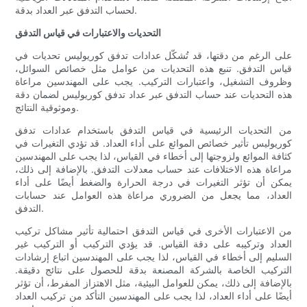
لحساب التدفق عبر العداد بدقة.
التحديات والاعتبارات في قياس التدفق
على الرغم من دقتها، قد تُشكّل عدادات تدفق كوريوليس تحديات في
قياس التدفق. تنبع هذه التحديات من عوامل مثل خصائص السوائل،
وظروف التشغيل، واعتبارات التركيب. يجب على المهندسين مراعاة
هذه التحديات عند حساب التدفق عبر عداد تدفق كوريوليس لضمان دقة
وموثوقية النتائج.
من التحديات الرئيسية في قياس التدفق باستخدام عدادات تدفق
كوريوليس تأثير خصائص الموائع على أداء العداد. قد تؤدي التغيرات في
كثافة الموائع ولزوجتها إلى أخطاء في القياس، لذا يجب على المهندسين
مراعاة هذه الاختلافات عند حساب معدلات التدفق. بالإضافة إلى ذلك،
يمكن أن تؤثر التغيرات في درجة الحرارة والضغط أيضًا على أداء
العداد، مما يجعل من الضروري مراعاة هذه العوامل عند حسابات
التدفق.
من الاعتبارات الأخرى في قياس التدفق احتمالية تأثير مشاكل تركيب
العداد وتركيبه على دقة القياس. قد يؤدي التركيب أو التركيب غير
السليم إلى أخطاء في القياس، لذا يجب على المهندسين اتباع إرشادات
التركيب الخاصة بالشركة المصنعة بدقة للحصول على نتائج دقيقة.
بالإضافة إلى ذلك، يمكن للعوامل البيئية، مثل الاهتزاز المفرط، أن تؤثر
أيضًا على أداء العداد، لذا يجب على المهندسين التأكد من تركيب العداد