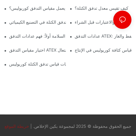
كيف تقيس معدل تدفق الكتلة؟
كيف يعمل مقياس التدفق كوريوليس؟
ت الرئيسية والاعتبارات قبل الشراء
أهمية مقاييس تدفق الكتلة في التصنيع الكيميائي
جال النفط والغاز
السلامة أولاً: فهم عدادات التدفق ATEX للبيئات الخطرة
 قياس كثافة كوريوليس في الإنتاج
اختيار مقياس التدفق ATEX المناسب لتطبيقات المواد القابلة للاشتعال
فهم ديناميكيات قياس تدفق الكتلة كوريوليس
جميع الحقوق محفوظة © 2025 لمجموعة بكين الإخلاص. |
خريطة الموقع