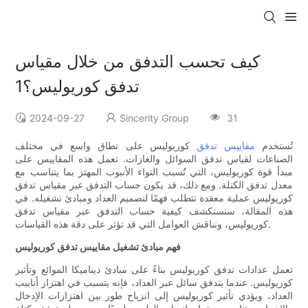
كيف تحسب التدفق من خلال مقياس
تدفق كوريوليس؟1
2024-09-27
Sincerity Group
31
تُستخدم
مقاييس تدفق
كوريوليس على نطاق واسع في مختلف
الصناعات لقياس تدفق السوائل والغازات. تعمل هذه المقاييس على
مبدأ قوة كوريوليس، التي تُسبب التواء الأنبوب المهتز بما يتناسب مع
معدل تدفق الكتلة. ومع ذلك، قد يكون حساب التدفق عبر مقياس تدفق
كوريوليس عملية معقدة تتطلب فهمًا لتصميم العداد ومبادئ تشغيله. في
هذه المقالة، سنستكشف كيفية حساب التدفق عبر مقياس تدفق
كوريوليس، ونناقش العوامل التي قد تؤثر على دقة هذه القياسات.
فهم مبادئ تشغيل مقاييس تدفق كوريوليس
تعمل عدادات تدفق كوريوليس بناءً على مبادئ ديناميكا الموائع وتأثير
كوريوليس. عندما يتدفق سائل عبر العداد، فإنه يتسبب في اهتزاز أنابيب
العداد، ويؤدي تأثير كوريوليس إلى انزياح طور بين اهتزازات الإدخال