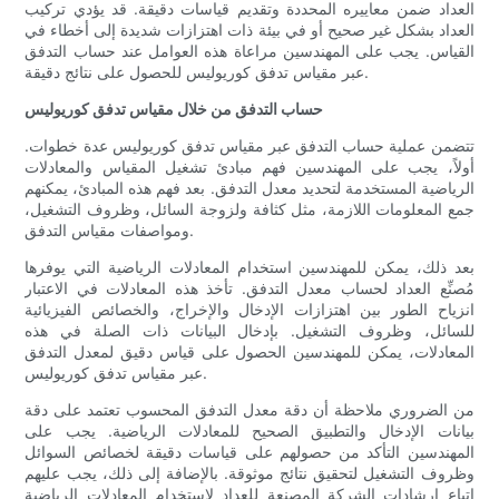
العداد ضمن معاييره المحددة وتقديم قياسات دقيقة. قد يؤدي تركيب
العداد بشكل غير صحيح أو في بيئة ذات اهتزازات شديدة إلى أخطاء في
القياس. يجب على المهندسين مراعاة هذه العوامل عند حساب التدفق
عبر مقياس تدفق كوريوليس للحصول على نتائج دقيقة.
حساب التدفق من خلال مقياس تدفق كوريوليس
تتضمن عملية حساب التدفق عبر مقياس تدفق كوريوليس عدة خطوات.
أولاً، يجب على المهندسين فهم مبادئ تشغيل المقياس والمعادلات
الرياضية المستخدمة لتحديد معدل التدفق. بعد فهم هذه المبادئ، يمكنهم
جمع المعلومات اللازمة، مثل كثافة ولزوجة السائل، وظروف التشغيل،
ومواصفات مقياس التدفق.
بعد ذلك، يمكن للمهندسين استخدام المعادلات الرياضية التي يوفرها
مُصنِّع العداد لحساب معدل التدفق. تأخذ هذه المعادلات في الاعتبار
انزياح الطور بين اهتزازات الإدخال والإخراج، والخصائص الفيزيائية
للسائل، وظروف التشغيل. بإدخال البيانات ذات الصلة في هذه
المعادلات، يمكن للمهندسين الحصول على قياس دقيق لمعدل التدفق
عبر مقياس تدفق كوريوليس.
من الضروري ملاحظة أن دقة معدل التدفق المحسوب تعتمد على دقة
بيانات الإدخال والتطبيق الصحيح للمعادلات الرياضية. يجب على
المهندسين التأكد من حصولهم على قياسات دقيقة لخصائص السوائل
وظروف التشغيل لتحقيق نتائج موثوقة. بالإضافة إلى ذلك، يجب عليهم
اتباع إرشادات الشركة المصنعة للعداد لاستخدام المعادلات الرياضية