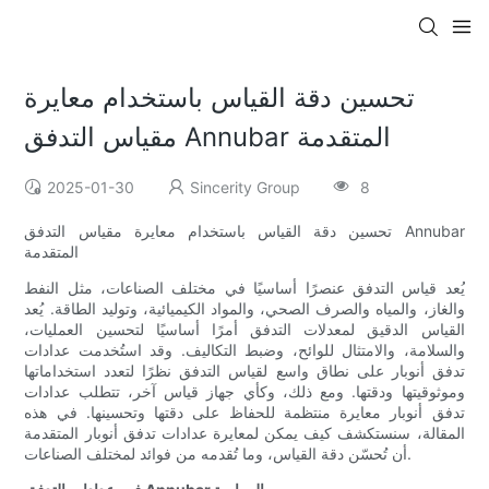
تحسين دقة القياس باستخدام معايرة
مقياس التدفق Annubar المتقدمة
2025-01-30
Sincerity Group
8
تحسين دقة القياس باستخدام معايرة مقياس التدفق Annubar
المتقدمة
يُعد قياس التدفق عنصرًا أساسيًا في مختلف الصناعات، مثل النفط
والغاز، والمياه والصرف الصحي، والمواد الكيميائية، وتوليد الطاقة. يُعد
القياس الدقيق لمعدلات التدفق أمرًا أساسيًا لتحسين العمليات،
والسلامة، والامتثال للوائح، وضبط التكاليف. وقد استُخدمت عدادات
تدفق أنوبار على نطاق واسع لقياس التدفق نظرًا لتعدد استخداماتها
وموثوقيتها ودقتها. ومع ذلك، وكأي جهاز قياس آخر، تتطلب عدادات
تدفق أنوبار معايرة منتظمة للحفاظ على دقتها وتحسينها. في هذه
المقالة، سنستكشف كيف يمكن لمعايرة عدادات تدفق أنوبار المتقدمة
أن تُحسّن دقة القياس، وما تُقدمه من فوائد لمختلف الصناعات.