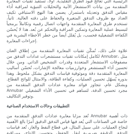
الرئيسية التي تعالج قيود الطرق التقليدية. أولاً، تستفيد تقنيات المعايرة
المتقدمة من بيانات الاستشعار الآنية والتحليلات التنبؤية لمراقبة أداء
مقياس التدفق وتعديله باستمرار. يضمن هذا النهج الاستباقي تكيف
العداد مع ظروف التدفق المتغيرة والحفاظ على دقته العالية. ثانياً،
تستخدم طرق المعايرة المتقدمة واجهات اتصال رقمية وتكاملاً برمجياً
لتبسيط عملية المعايرة وتمكين المراقبة والتحكم عن بُعد. هذا لا يُحسّن
الكفاءة التشغيلية فحسب، بل يُقلل أيضاً من خطر الأخطاء البشرية في
إجراءات المعايرة.
علاوة على ذلك، تُمكّن تقنيات المعايرة المتقدمة من إطلاق العنان
لكامل إمكانات تقنيات مستشعرات عدادات التدفق من Annubar، مثل
مصفوفات الاستشعار المتعددة وقدرات التشخيص الذاتي. ومن خلال
تحسين أداء المستشعر وخوارزميات معالجة الإشارات، تُحسّن أساليب
المعايرة المتقدمة دقة وموثوقية قياسات التدفق بشكل ملحوظ. وهذا
بدوره يُسهّل تحسين العمليات، وكفاءة الطاقة، والامتثال للوائح القطاع.
وبشكل عام، تتجاوز فوائد معايرة عدادات التدفق المتقدمة من
Annubar مجرد تحسين الدقة، لتساهم في تحسين الأداء التشغيلي
وتوفير التكاليف.
التطبيقات وحالات الاستخدام الصناعية
تُعد مزايا معايرة عدادات التدفق المتقدمة من Annubar ذات أهمية
خاصة في الصناعات التي يُعد فيها قياس التدفق الدقيق أمرًا بالغ الأهمية
لنجاح العمليات. على سبيل المثال، في قطاع النفط والغاز، تُعد قياسات
التدفق الدقيقة ضرورية لنقل الحفظ، وتحسين الإنتاج، ومراقبة