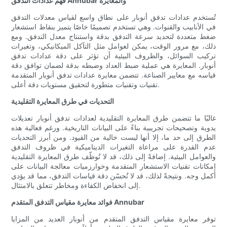
فهم عدادات التدفق Annubar والمعايرة
تُستخدم عدادات تدفق أنوبار على نطاق واسع لقياس معدلات التدفق
في الأنابيب والقنوات. وهي تستخدم تصميمًا خاصًا يتميز بنقاط استشعار
ضغط متعددة لتحديد سرعة التدفق بدقة واستنتاج معدل التدفق. ومع
ذلك، مع مرور الوقت، يمكن لعوامل مثل التآكل الميكانيكي، وتغيرات
تركيب السوائل، والظروف البيئية أن تؤثر على دقة عدادات تدفق
أنوبار. المعايرة هي عملية ضبط العداد وضبطه بدقة لضمان توافق دقة
قياسه مع معايير الصناعة. تتضمن معايرة عدادات تدفق أنوبار المتقدمة
تقنيات وتقنيات متطورة لتحقيق مستويات دقة أعلى.
التحديات في طرق المعايرة التقليدية
غالبًا ما تتضمن طرق المعايرة التقليدية لعدادات تدفق أنوبار تعديلات
يدوية وتصحيحات تجريبية بناءً على البيانات التاريخية. ورغم فعالية هذه
الطرق إلى حد ما، إلا أنها ليست خالية من القيود. ومن أبرز التحديات
عدم القدرة على مراعاة التغيرات الديناميكية في ظروف التدفق
والعوامل البيئية. إضافةً إلى ذلك، قد لا تُوظّف طرق المعايرة التقليدية
إمكانات تقنيات الاستشعار المتقدمة وخوارزميات معالجة البيانات على
أكمل وجه. ونتيجةً لذلك، قد لا تُحسّن دقة قياسات التدفق، مما قد يؤدي
إلى انخفاض الكفاءة ومخاطر تتعلق بالامتثال.
فوائد معايرة مقياس التدفق المتقدم Annubar
توفر معايرة مقياس التدفق المتقدم من أنوبار العديد من المزايا