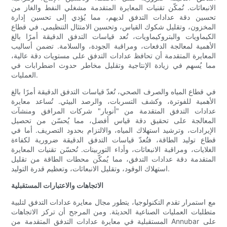
الانبعاثات. تُمكّن تقنيات المعايرة المتقدمة مشغلي النفط والغاز من
تحسين دقة عدادات التدفق لديهم، مما يُؤدي إلى تحسين إدارة
المخزون، وتقليل شكوك القياس، وتحسين الامتثال التنظيمي. في قطاع
الكيماويات والبتروكيماويات، تُعد قياسات التدفق الدقيقة أمرًا بالغ
الأهمية لمعالجة الدفعات، ومراقبة الجودة، والسلامة. تضمن أساليب
المعايرة المتقدمة أن تحافظ عدادات التدفق على مستويات دقة عالية،
مما يُسهم في زيادة الإنتاجية وتقليل مخاطر حدوث اضطرابات في
العمليات.
في قطاع المياه والصرف الصحي، تُعدّ قياسات التدفق الدقيقة أمرًا بالغ
الأهمية للفوترة، وكشف التسربات، والرصد البيئي. تُساعد معايرة
عدادات التدفق المتقدمة من "أنوبار" شركات المرافق ومنشآت
المعالجة على تحقيق دقة قياس أفضل، مما يُحسّن من تحصيل
الإيرادات، وترشيد استهلاك المياه، والالتزام بحدود التصريف. أما في
قطاع توليد الطاقة، فتُعدّ قياسات التدفق الدقيقة ضرورية لكفاءة
الغلايات، ومراقبة الانبعاثات، وأداء التوربينات. تُحسّن تقنيات المعايرة
المتقدمة دقة عدادات التدفق، مما يُمكّن محطات الطاقة من تقليل
استهلاك الوقود، وتقليل الانبعاثات، وتعظيم قدرة التوليد.
الاتجاهات والاعتبارات المستقبلية
مع استمرار تقدم التكنولوجيا، يتطور مجال معايرة عدادات التدفق لتلبية
متطلبات العمليات الصناعية الحديثة. ومن المرجح أن تركز الاتجاهات
المستقبلية في معايرة عدادات التدفق المتقدمة من Annubar على