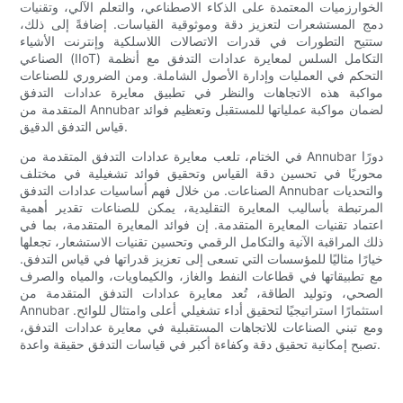
الخوارزميات المعتمدة على الذكاء الاصطناعي، والتعلم الآلي، وتقنيات
دمج المستشعرات لتعزيز دقة وموثوقية القياسات. إضافةً إلى ذلك،
ستتيح التطورات في قدرات الاتصالات اللاسلكية وإنترنت الأشياء
الصناعي (IIoT) التكامل السلس لمعايرة عدادات التدفق مع أنظمة
التحكم في العمليات وإدارة الأصول الشاملة. ومن الضروري للصناعات
مواكبة هذه الاتجاهات والنظر في تطبيق معايرة عدادات التدفق
المتقدمة من Annubar لضمان مواكبة عملياتها للمستقبل وتعظيم فوائد
قياس التدفق الدقيق.
في الختام، تلعب معايرة عدادات التدفق المتقدمة من Annubar دورًا
محوريًا في تحسين دقة القياس وتحقيق فوائد تشغيلية في مختلف
الصناعات. من خلال فهم أساسيات عدادات التدفق Annubar والتحديات
المرتبطة بأساليب المعايرة التقليدية، يمكن للصناعات تقدير أهمية
اعتماد تقنيات المعايرة المتقدمة. إن فوائد المعايرة المتقدمة، بما في
ذلك المراقبة الآنية والتكامل الرقمي وتحسين تقنيات الاستشعار، تجعلها
خيارًا مثاليًا للمؤسسات التي تسعى إلى تعزيز قدراتها في قياس التدفق.
مع تطبيقاتها في قطاعات النفط والغاز، والكيماويات، والمياه والصرف
الصحي، وتوليد الطاقة، تُعد معايرة عدادات التدفق المتقدمة من
Annubar استثمارًا استراتيجيًا لتحقيق أداء تشغيلي أعلى وامتثال للوائح.
ومع تبني الصناعات للاتجاهات المستقبلية في معايرة عدادات التدفق،
تصبح إمكانية تحقيق دقة وكفاءة أكبر في قياسات التدفق حقيقة واعدة.