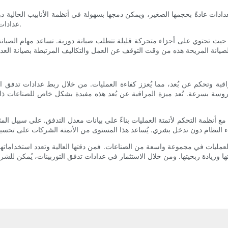
لعدادات عادةً بحجمها الصغير، ويمكن دمجها بسهولة في أنظمة الأنابيب الحالية
عدادات تدفق التوربينات بسرعة ودون تعطيل عملياتها، مما يوفر الوقت والمال.
ًا، حيث تحتوي على أجزاء متحركة قليلة تتطلب صيانة دورية. تساعد مهام الصيا
مراقبة وتحكم عن بُعد، مما يُعزز كفاءة العمليات. من خلال ربط عدادات تدفق 
دروسة بسرعة. تُعد ميزة المراقبة عن بُعد هذه مفيدة بشكل خاص للصناعات ذا
 مع أنظمة التحكم لأتمتة العمليات بناءً على بيانات معدل التدفق. على سبيل المث
عمليات في مجموعة واسعة من الصناعات. فمن دقتها العالية وتعدد استخداماتها إل