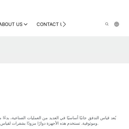
ABOUT US
CONTACT US
يُعد قياس التدفق جانبًا أساسيًا في العديد من العمليات الصناعية، بدء
وموثوقية. تستخدم هذه الأجهزة دوارًا مزودًا بشفرات لقياس معدل تدفق السائل المار عبر الأنبوب. في هذه المقالة، سنستكشف كيف يُمكن لمقاييس تدفق التوربينات تحسين كفاءة العمليات في مختلف الصناعات.