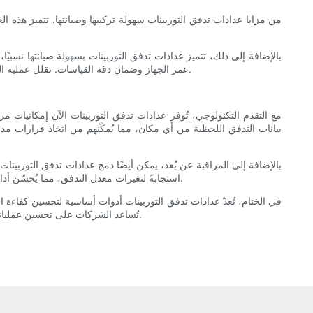
من مزايا عدادات تدفق التوربينات سهولة تركيبها وصيانتها. تتميز هذه ا
بالإضافة إلى ذلك، تتميز عدادات تدفق التوربينات بسهولة صيانتها نسبي
عمر الجهاز وضمان دقة القياسات. تقلل عملية الصيانة المريحة هذه من وقت التوقف عن العمل والتكاليف المرتبطة بصيانة العداد، مما يجعل عدادات تدفق التوربينات حلاً اقتصاديًا للعديد من التطبيقات.
مع التقدم التكنولوجي، تُوفر عدادات تدفق التوربينات الآن إمكانيات 
بيانات التدفق اللحظية من أي مكان، مما يُمكّنهم من اتخاذ قرارات م
بالإضافة إلى المراقبة عن بُعد، يمكن أيضًا دمج عدادات تدفق التوربينات
استجابةً لتغيرات معدل التدفق، مما يُحسّن أداء النظام دون تدخل بشري. يُساعد هذا المستوى من الأتمتة الشركات على تحسين الكفاءة، وتقليل الأخطاء البشرية، وتعزيز الإنتاجية التشغيلية الإجمالية.
في الختام، تُعدّ عدادات تدفق التوربينات أدوات أساسية لتحسين كفاءة ال
تُساعد الشركات على تحسين عملياتها وزيادة ربحيتها. ومن خلال الاستثمار في عدادات تدفق التوربينات، يُمكن للشركات الارتقاء بقدراتها في قياس التدفق وتحقيق كفاءة أعلى في عملياتها.