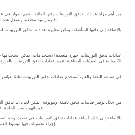
من أهم مزايا عدادات تدفق التوربينات دقتها العالية. صُمم الدوار في
فترة زمنية محددة. وبفضل هذه العلاقة المباشرة بين سرعة الدوار ومعدل التدفق، تُوفِّر عدادات تدفق التوربينات قياسات عالية الدقة، مما يجعلها مثالية للتطبيقات التي تتطلب دقة بالغة.
بالإضافة إلى دقتها المتأصلة، يمكن معايرة عدادات تدفق التوربينات 
عدادات تدفق التوربينات أجهزة متعددة الاستخدامات، يمكن استخدامها 
الكيميائية في العمليات الصناعية، تتميز عدادات تدفق التوربينات بالق
في صناعة النفط والغاز، تُستخدم عدادات تدفق التوربينات عادةً لقياس ت
من خلال توفير قياسات تدفق دقيقة وموثوقة، يمكن لعدادات تدفق التورب
عملياتهم حسب الحاجة. على سبيل المثال، إذا رصد عداد تدفق التوربين انخفاضًا مفاجئًا في معدل التدفق، فقد يُشير ذلك إلى وجود انسداد في خط الأنابيب يتطلب معالجة فورية.
بالإضافة إلى ذلك، تُساعد عدادات تدفق التوربينات في تحديد أوجه الق
إجراء تحسينات فيها لتبسيط العمليات وخفض التكاليف. على سبيل المثال، من خلال تحديد وإصلاح التسريبات أو تحسين أداء المعدات، يُمكن للشركات زيادة كفاءتها وإنتاجيتها بشكل عام.