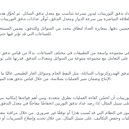
 عداد تدفق التوربينات ليدور بسرعة تتناسب مع معدل تدفق السائل. ثم تُحوَّ
لتحسين دقتها. بمعايرة العداد لنطاق محدد من السوائل والتدفق، يضمن المستخد
للصناعات التي قد تؤثر فيها حتى الأخطاء الصغيرة في قياس التدفق بشكل كبير على العمليات والربحية.
في مجموعة واسعة من التطبيقات في مختلف الصناعات. بدءًا من قياس تدفق الميا
درة على التعامل مع مجموعة متنوعة من السوائل ومعدلات التدفق. قدرتها على تو
دفق الهيدروكربونات السائلة، مثل النفط الخام وسوائل الغاز الطبيعي. غالبًا م
الإنتاج وضمان سير العمليات بسلاسة. من خلال قياس تدفق هذه الموارد القيّمة بدقة، يمكن للشركات تحسين عمليات إنتاجها وتعظيم ربحيتها.
ينات أن تُحسّن كفاءة العمليات بطرق متعددة. ومن أهم فوائدها إمكانية مراقبة
صور في النظام التي قد تُسبب هدرًا أو توقفًا غير ضروري. من خلال مراقبة معد