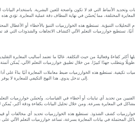
نات وتحديد الأنماط التي قد لا تكون واضحة للعين البشرية. باستخدام البيانات
 التحليلات التنبؤية. تستطيع هذه الخوارزميات التنبؤ بالأخطاء أو الأعطال ال
ا آنيًا، تستطيع خوارزميات التعلم الآلي اكتشاف الاتجاهات والشذوذات التي ق
ها أكثر كفاءةً وفعاليةً من حيث التكلفة. غالبًا ما تعتمد أساليب المعايرة التقلي
متة إجراءات المعايرة وتبسيطها، مما يُقلل الوقت والموارد اللازمة للمعايرة.
ت تكيفية. تستطيع هذه الخوارزميات ضبط معاملات المعايرة آنيًا بناءً على أد
إلى تدخل يدوي. هذا النهج التكيفي للمعايرة لا يوفر الوقت فحسب، بل يضمن أيضًا أن يعمل مقياس التدفق دائمًا بأعلى أداء.
ّن الفنيين من تحديد أي تباينات أو أخطاء في القياسات. وتُحسّن خوارزميات التع
وارزميات كشف الشذوذ. تستطيع هذه الخوارزميات تحديد أي مخالفات أو قيم شاذ