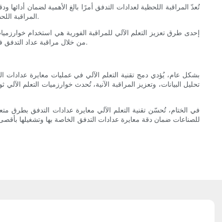
تُعدّ المراقبة اللحظية لعدادات التدفق أمرًا بالغ الأهمية لضمان أدائها 
المراقبة اللحظية الفنيين من تحديد مشاكل معايرة عداد التدفق بسرعة وإجراء التعديلات اللازمة، مما يُؤدي في النهاية إلى قياسات أكثر دقة وتحسين موثوقية النظام.
إحدى طرق تعزيز التعلم الآلي للمراقبة الفورية هي استخدام خوارزميات ا
من خلال مراقبة عداد التدفق فورًا والتنبؤ بمشاكل المعايرة المحتملة، تساعد خوارزميات التعلم الآلي على تقليل وقت التوقف عن العمل وضمان تشغيله دائمًا بأعلى مستويات الكفاءة.
بشكل عام، يُؤدي دمج تقنية التعلم الآلي في عمليات معايرة عدادات ا
تحليل البيانات، وتعزيز المراقبة الآنية، تُحدث خوارزميات التعلم الآ
في الختام، تُحسّن تقنية التعلم الآلي معايرة عدادات التدفق بطرق متعد
للصناعات ضمان دقة معايرة عدادات التدفق الخاصة بها وتشغيلها بأقصى أدا