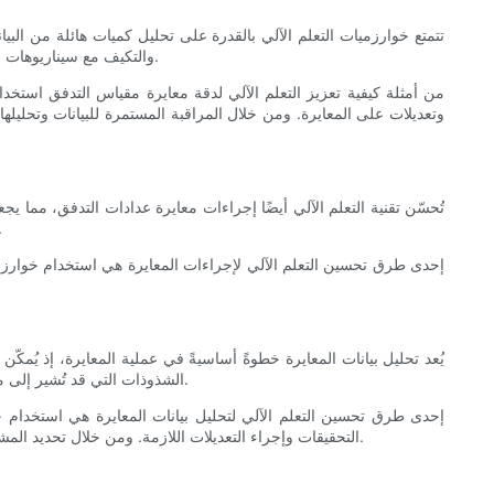
تتمتع خوارزميات التعلم الآلي بالقدرة على تحليل كميات هائلة من البيا
والتكيف مع سيناريوهات المعايرة المختلفة، مما يُحسّن في نهاية المطاف دقة عملية المعايرة. تؤدي هذه الدقة المتزايدة إلى قياسات تدفق أكثر دقة، وتحسين الأداء العام للنظام.
من أمثلة كيفية تعزيز التعلم الآلي لدقة معايرة مقياس التدفق استخدام
وتعديلات على المعايرة. ومن خلال المراقبة المستمرة للبيانات وتحليله
تُحسّن تقنية التعلم الآلي أيضًا إجراءات معايرة عدادات التدفق، مما يجعل
طويلًا ويتطلب جهدًا كبيرًا. من خلال تطبيق خوارزميات التعلم الآلي، يُمكن أت
إحدى طرق تحسين التعلم الآلي لإجراءات المعايرة هي استخدام خوارزميا
يُعد تحليل بيانات المعايرة خطوةً أساسيةً في عملية المعايرة، إذ يُمك
الشذوذات التي قد تُشير إلى مشاكل في المعايرة بسرعة. ومن خلال تحليل البيانات بكفاءة ودقة أكبر، يُمكن للفنيين اتخاذ قرارات مدروسة بشأن تعديلات المعايرة وإجراءات الصيانة.
إحدى طرق تحسين التعلم الآلي لتحليل بيانات المعايرة هي استخدام خ
التحقيقات وإجراء التعديلات اللازمة. ومن خلال تحديد المشاكل المحتملة في بيانات المعايرة بسرعة، تساعد خوارزميات التعلم الآلي على ضمان معايرة عدادات التدفق بشكل صحيح للحصول على قياسات دقيقة.