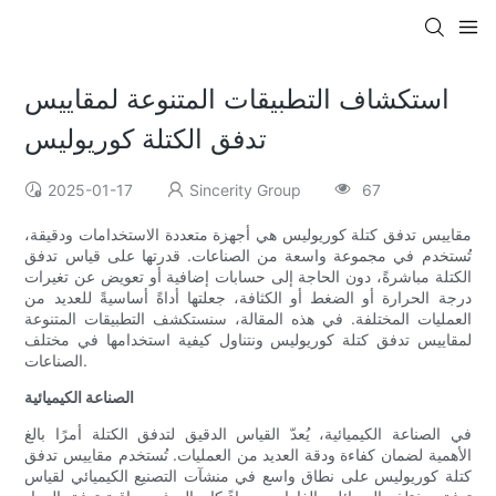
استكشاف التطبيقات المتنوعة لمقاييس
تدفق الكتلة كوريوليس
2025-01-17
Sincerity Group
67
مقاييس تدفق كتلة كوريوليس هي أجهزة متعددة الاستخدامات ودقيقة،
تُستخدم في مجموعة واسعة من الصناعات. قدرتها على قياس تدفق
الكتلة مباشرةً، دون الحاجة إلى حسابات إضافية أو تعويض عن تغيرات
درجة الحرارة أو الضغط أو الكثافة، جعلتها أداةً أساسيةً للعديد من
العمليات المختلفة. في هذه المقالة، سنستكشف التطبيقات المتنوعة
لمقاييس تدفق كتلة كوريوليس ونتناول كيفية استخدامها في مختلف
الصناعات.
الصناعة الكيميائية
في الصناعة الكيميائية، يُعدّ القياس الدقيق لتدفق الكتلة أمرًا بالغ
الأهمية لضمان كفاءة ودقة العديد من العمليات. تُستخدم مقاييس تدفق
كتلة كوريوليس على نطاق واسع في منشآت التصنيع الكيميائي لقياس