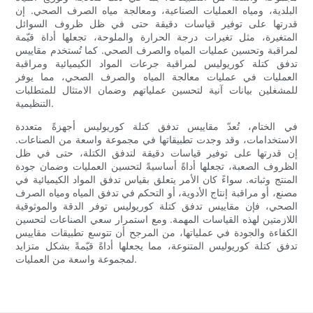
البلدية، ومياه العمليات الصناعية، ومعالجة مياه الصرف الصحي. إن
قدرتها على توفير قياسات دقيقة حتى في ظل ظروف السوائل
المتغيرة، مثل تغيرات درجة الحرارة والملوحة، تجعلها أداة قيّمة
لمراقبة وتحسين عمليات المياه والصرف الصحي. كما تُستخدم مقاييس
تدفق كتلة كوريوليس لمراقبة جرعات المواد الكيميائية ومراقبة
العمليات في عمليات معالجة المياه والصرف الصحي، مما يوفر
للمشغلين بيانات آنية لتحسين عملياتهم وضمان الامتثال للمتطلبات
التنظيمية.
في الختام، تُعدّ مقاييس تدفق كتلة كوريوليس أجهزةً متعددة
الاستخدامات، وقد وجدت تطبيقاتها في مجموعة واسعة من الصناعات.
إن قدرتها على توفير قياسات دقيقة لتدفق الكتلة، حتى في ظل
الظروف الصعبة، تجعلها أداةً أساسيةً لتحسين العمليات وضمان جودة
المنتج وثباته. سواءً كان الأمر يتعلق بقياس تدفق المواد الكيميائية في
مصنع، أو مراقبة إنتاج الأدوية، أو التحكم في تدفق المياه ومياه الصرف
الصحي، فإن مقاييس تدفق كتلة كوريوليس توفر الدقة والموثوقية
اللازمتين لهذه القياسات المهمة. ومع استمرار سعي الصناعات لتحسين
الكفاءة والجودة في عملياتها، من المرجح أن تتوسع تطبيقات مقاييس
تدفق كتلة كوريوليس المتنوعة، مما يجعلها أداةً قيّمةً بشكل متزايد
لمجموعة واسعة من العمليات.