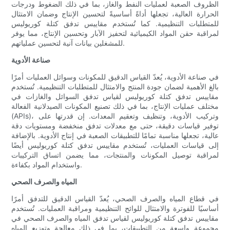
الظروف الصعبة لعمليات النفط والغاز، بما في ذلك الضغوط ودرجات
الحرارة العالية، تجعلها أداةً أساسيةً لتحسين الإنتاج وضمان الامتثال
للمتطلبات التنظيمية. كما تُستخدم مقاييس تدفق كتلة كوريوليس
لمراقبة حقن المواد الكيميائية لتحفيز الآبار وتحسين الإنتاج، مما يوفر
للمشغلين بيانات آنية لتحسين عملياتهم.
صناعة الأدوية
في صناعة الأدوية، يُعدّ القياس الدقيق للمكونات وسوائل العمليات أمرًا
بالغ الأهمية لضمان جودة المنتج والامتثال للمتطلبات التنظيمية. تُستخدم
مقاييس تدفق كتلة كوريوليس لقياس تدفق السوائل والغازات في
مختلف عمليات الإنتاج، بما في ذلك تصنيع المكونات الصيدلانية الفعالة
(APIs)، وتركيب الأدوية، وتنظيف وتعقيم المعدات. إن قدرتها على
توفير قياسات دقيقة، حتى مع معدلات تدفق منخفضة ومستويات دقة
عالية، تجعلها مناسبة تمامًا للتطبيقات الصعبة في إنتاج الأدوية. بالإضافة
إلى قياسات العمليات، تُستخدم مقاييس تدفق كتلة كوريوليس أيضًا
لمراقبة توصيل المكونات والمنتجات، مما يضمن اتساق التركيبات
واستخدام المواد بكفاءة.
المياه والصرف الصحي
في قطاع المياه والصرف الصحي، يُعدّ القياس الدقيق للتدفق أمرًا
أساسيًا للفوترة والامتثال للوائح التنظيمية ومراقبة العمليات. تُستخدم
مقاييس تدفق كتلة كوريوليس لقياس تدفق المياه والصرف الصحي في
مجموعة واسعة من التطبيقات، بما في ذلك معالجة وتوزيع المياه