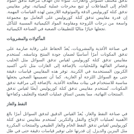
تدفق مختلف السوائل والغازات. سواءً كان الهدف مراقبة تدفق المواد
الخام إلى المفاعلات أو تتبع مخرجات عملية كيميائية، توفر مقاييس
تدفق كتلة كوريوليس الدقة والموثوقية اللازمتين لهذه القياسات المهمة.
إن قدرة مقاييس تدفق كتلة كوريوليس على التعامل مع مجموعة
واسعة من درجات اللزوجة ومقاومة المواد الكيميائية المسببة للتآكل
تجعلها خيارًا مثاليًا للتطبيقات الصعبة في الصناعة الكيميائية.
المأكولات والمشروبات
في صناعة الأغذية والمشروبات، يُعدّ الحفاظ على رقابة صارمة على
تدفق المكونات أمرًا أساسيًا لضمان جودة المنتج وتناسقه. تُستخدم
مقاييس تدفق كتلة كوريوليس لقياس تدفق السوائل مثل الحليب
وعصائر الفاكهة والمُحليات، بالإضافة إلى الغازات مثل ثاني أكسيد
الكربون المستخدمة في الكربنة. توفر هذه المقاييس قياسات دقيقة
حتى مع السوائل اللزجة أو الغازية، كما أن تصميمها الصحي يجعلها
مناسبة للاستخدام في بيئات معالجة الأغذية. بالإضافة إلى مراقبة تدفق
المكونات، تُستخدم مقاييس تدفق كتلة كوريوليس أيضًا لقياس تدفق
المنتجات النهائية، مما يضمن اتساق عمليات التعبئة والتغليف وكفاءتها.
النفط والغاز
في صناعة النفط والغاز، يُعدّ القياس الدقيق لتدفق السوائل أمرًا بالغ
الأهمية لعمليات الإنتاج والنقل والتكرير. تُستخدم مقاييس تدفق كتلة
كوريوليس لقياس تدفق النفط الخام والغاز الطبيعي والمنتجات المكررة
مثل البنزين والديزل. إن قدرتها على توفير قياسات دقيقة حتى في ظل