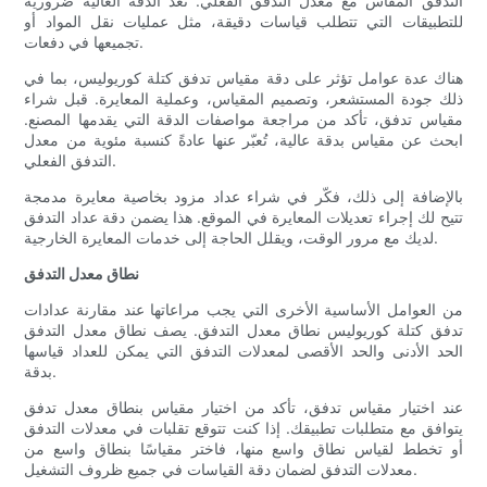
التدفق المقاس مع معدل التدفق الفعلي. تُعد الدقة العالية ضرورية
للتطبيقات التي تتطلب قياسات دقيقة، مثل عمليات نقل المواد أو
تجميعها في دفعات.
هناك عدة عوامل تؤثر على دقة مقياس تدفق كتلة كوريوليس، بما في
ذلك جودة المستشعر، وتصميم المقياس، وعملية المعايرة. قبل شراء
مقياس تدفق، تأكد من مراجعة مواصفات الدقة التي يقدمها المصنع.
ابحث عن مقياس بدقة عالية، تُعبّر عنها عادةً كنسبة مئوية من معدل
التدفق الفعلي.
بالإضافة إلى ذلك، فكّر في شراء عداد مزود بخاصية معايرة مدمجة
تتيح لك إجراء تعديلات المعايرة في الموقع. هذا يضمن دقة عداد التدفق
لديك مع مرور الوقت، ويقلل الحاجة إلى خدمات المعايرة الخارجية.
نطاق معدل التدفق
من العوامل الأساسية الأخرى التي يجب مراعاتها عند مقارنة عدادات
تدفق كتلة كوريوليس نطاق معدل التدفق. يصف نطاق معدل التدفق
الحد الأدنى والحد الأقصى لمعدلات التدفق التي يمكن للعداد قياسها
بدقة.
عند اختيار مقياس تدفق، تأكد من اختيار مقياس بنطاق معدل تدفق
يتوافق مع متطلبات تطبيقك. إذا كنت تتوقع تقلبات في معدلات التدفق
أو تخطط لقياس نطاق واسع منها، فاختر مقياسًا بنطاق واسع من
معدلات التدفق لضمان دقة القياسات في جميع ظروف التشغيل.