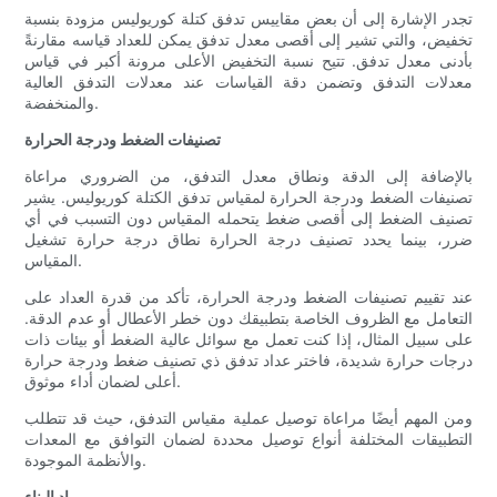
تجدر الإشارة إلى أن بعض مقاييس تدفق كتلة كوريوليس مزودة بنسبة
تخفيض، والتي تشير إلى أقصى معدل تدفق يمكن للعداد قياسه مقارنةً
بأدنى معدل تدفق. تتيح نسبة التخفيض الأعلى مرونة أكبر في قياس
معدلات التدفق وتضمن دقة القياسات عند معدلات التدفق العالية
والمنخفضة.
تصنيفات الضغط ودرجة الحرارة
بالإضافة إلى الدقة ونطاق معدل التدفق، من الضروري مراعاة
تصنيفات الضغط ودرجة الحرارة لمقياس تدفق الكتلة كوريوليس. يشير
تصنيف الضغط إلى أقصى ضغط يتحمله المقياس دون التسبب في أي
ضرر، بينما يحدد تصنيف درجة الحرارة نطاق درجة حرارة تشغيل
المقياس.
عند تقييم تصنيفات الضغط ودرجة الحرارة، تأكد من قدرة العداد على
التعامل مع الظروف الخاصة بتطبيقك دون خطر الأعطال أو عدم الدقة.
على سبيل المثال، إذا كنت تعمل مع سوائل عالية الضغط أو بيئات ذات
درجات حرارة شديدة، فاختر عداد تدفق ذي تصنيف ضغط ودرجة حرارة
أعلى لضمان أداء موثوق.
ومن المهم أيضًا مراعاة توصيل عملية مقياس التدفق، حيث قد تتطلب
التطبيقات المختلفة أنواع توصيل محددة لضمان التوافق مع المعدات
والأنظمة الموجودة.
مواد البناء