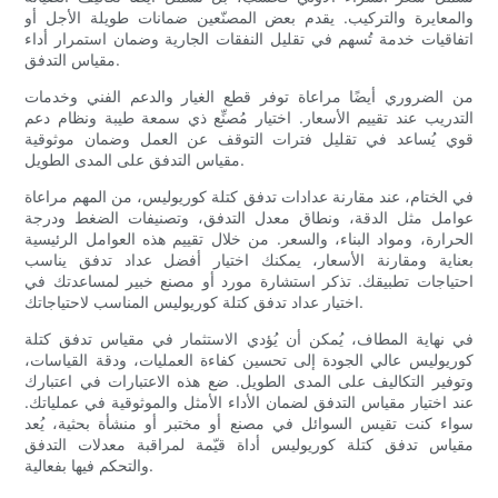
والمعايرة والتركيب. يقدم بعض المصنّعين ضمانات طويلة الأجل أو
اتفاقيات خدمة تُسهم في تقليل النفقات الجارية وضمان استمرار أداء
مقياس التدفق.
من الضروري أيضًا مراعاة توفر قطع الغيار والدعم الفني وخدمات
التدريب عند تقييم الأسعار. اختيار مُصنِّع ذي سمعة طيبة ونظام دعم
قوي يُساعد في تقليل فترات التوقف عن العمل وضمان موثوقية
مقياس التدفق على المدى الطويل.
في الختام، عند مقارنة عدادات تدفق كتلة كوريوليس، من المهم مراعاة
عوامل مثل الدقة، ونطاق معدل التدفق، وتصنيفات الضغط ودرجة
الحرارة، ومواد البناء، والسعر. من خلال تقييم هذه العوامل الرئيسية
بعناية ومقارنة الأسعار، يمكنك اختيار أفضل عداد تدفق يناسب
احتياجات تطبيقك. تذكر استشارة مورد أو مصنع خبير لمساعدتك في
اختيار عداد تدفق كتلة كوريوليس المناسب لاحتياجاتك.
في نهاية المطاف، يُمكن أن يُؤدي الاستثمار في مقياس تدفق كتلة
كوريوليس عالي الجودة إلى تحسين كفاءة العمليات، ودقة القياسات،
وتوفير التكاليف على المدى الطويل. ضع هذه الاعتبارات في اعتبارك
عند اختيار مقياس التدفق لضمان الأداء الأمثل والموثوقية في عملياتك.
سواء كنت تقيس السوائل في مصنع أو مختبر أو منشأة بحثية، يُعد
مقياس تدفق كتلة كوريوليس أداة قيّمة لمراقبة معدلات التدفق
والتحكم فيها بفعالية.