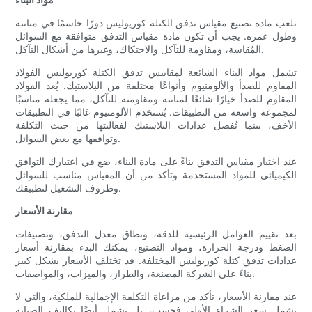
تلعب مادة تصنيع مقياس تدفق الكتلة كوريوليس دورًا حاسمًا في متانته
وطول عمره. يجب أن تكون مادة مقياس التدفق متوافقة مع السوائل
المُقاسة، ومقاومة للتآكل والاحتكاك، وغيرها من أشكال التآكل.
تشمل مواد البناء الشائعة لمقاييس تدفق الكتلة كوريوليس الفولاذ
المقاوم للصدأ والألومنيوم وأنواعًا مختلفة من البلاستيك. يُعد الفولاذ
المقاوم للصدأ خيارًا شائعًا لمتانته ومقاومته للتآكل، مما يجعله مناسبًا
لمجموعة واسعة من التطبيقات. يُستخدم الألومنيوم غالبًا في التطبيقات
الأخف، بينما تُفضل عدادات البلاستيك لفعاليتها من حيث التكلفة
وتوافقها مع بعض السوائل.
عند اختيار مقياس التدفق بناءً على مادة البناء، ضع في اعتبارك التوافق
الكيميائي للمواد المستخدمة وتأكد من أن المقياس مناسب للسوائل
وظروف التشغيل لتطبيقك.
مقارنة الأسعار
بعد تقييم العوامل الرئيسية للدقة، ونطاق معدل التدفق، وتصنيفات
الضغط ودرجة الحرارة، ومواد التصنيع، يمكنك البدء بمقارنة أسعار
عدادات تدفق كتلة كوريوليس المختلفة. قد تختلف الأسعار بشكل كبير
بناءً على الشركة المصنعة، والطراز، والميزات، والمواصفات.
عند مقارنة الأسعار، تأكد من مراعاة التكلفة الإجمالية للملكية، والتي لا
تشمل سعر الشراء الأولي فحسب، بل تشمل أيضًا تكاليف الصيانة